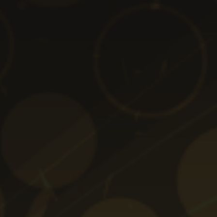
Păcănele cu Fructe
Păcănele cu 
Mai multe sloturi