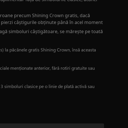
 coroane precum Shining Crown gratis, dacă
, pierzi câștigurile obținute până în acel moment
leagă simboluri câștigătoare, se mărește pe toată
) la păcănele gratis Shining Crown, însă aceasta
iale menționate anterior, fără rotiri gratuite sau
3 simboluri clasice pe o linie de plată activă sau