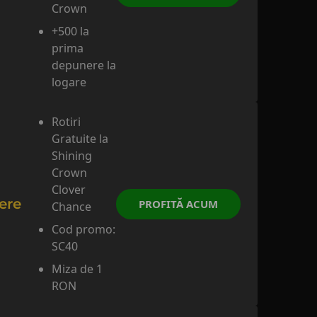
Crown
+500 la
prima
depunere la
logare
Rotiri
Gratuite la
Shining
Crown
Clover
ere
PROFITĂ ACUM
Chance
Cod promo:
SC40
Miza de 1
RON