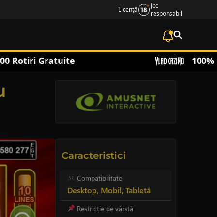
Joc
Licență
responsabil
ri Gratuite
100% Bonus 
u
Caracteristici
Compatibilitate
Desktop, Mobil, Tabletă
Restricție de vârstă