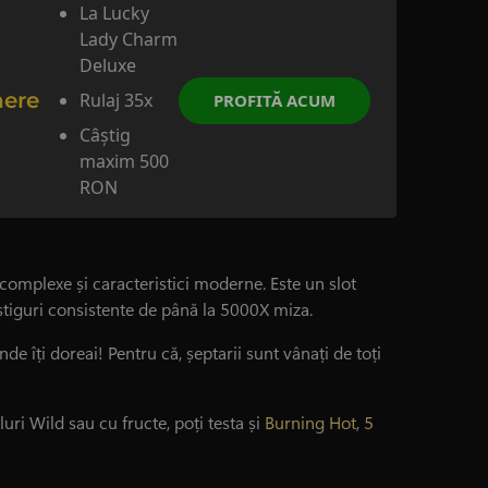
La Lucky
Lady Charm
Deluxe
nere
Rulaj 35x
PROFITĂ ACUM
Câștig
maxim 500
RON
complexe și caracteristici moderne. Este un slot
 câștiguri consistente de până la 5000X miza.
nde îți doreai! Pentru că, șeptarii sunt vânați de toți
luri Wild sau cu fructe, poți testa și
Burning Hot
,
5