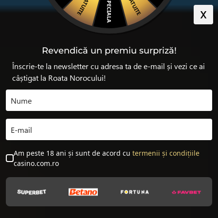
Skip
to
content
Rotiri Gratuite
100% Bo
Revendică un premiu surpriză!
Înscrie-te la newsletter cu adresa ta de e-mail și vezi ce ai
câștigat la Roata Norocului!
Calendar de Crăciun Casino
2025 – Premii și Promoții
Comorile
Zilnice
sunt live!
Între 1 – 25 decembrie 2025, cazinourile online oferă
bonusuri zilnice în Calendarul de Crăciun Casino 2025.
Am peste 18 ani și sunt de acord cu
termenii și condițiile
casino.com.ro