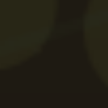
cum este necesar la Superbet Calendar Crăciun 2025
pentru a te înregistra pe toată durată promoției
Deschizi cadoul zilnic din Calendar de Crăciun Casino
2025 și vezi ce condiții trebuie să îndeplinești pentru
a-l încasa
Avantajele unui Calendar de
Crăciun Casino
Participarea la un Calendar de Crăciun Casino 2025 vine, din
punctul meu de vedere, cu o mulțime de avantaje pe care nu
le găsești în nicio altă perioadă a anului. În fiecare zi ai parte
de ceva nou, iar atmosfera de sărbători chiar se simte atunci
când deschizi un cadou zilnic.
Primești un bonus zilnic: În fiecare zi ai un motiv să
intri pe cont: primești un nou Bonus Crăciun Casino.
Care poate fi sub formă de rotiri gratuite, bani bonus