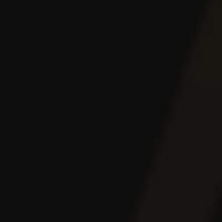
Penguins Christmas Party Time
Joacă acum
Penguins Christmas Party Time
este un slot de Crăciun
în care pinguinii dansatori au pregătit pentru tine
cadouri de până la 2000X miza. Structura cuprinde 5
role, 3 rânduri și 25 de linii de plată. Jocul are un
procentaj RTP de 96.54% și o volatilitate mare.
Santa’s Xmas Rush