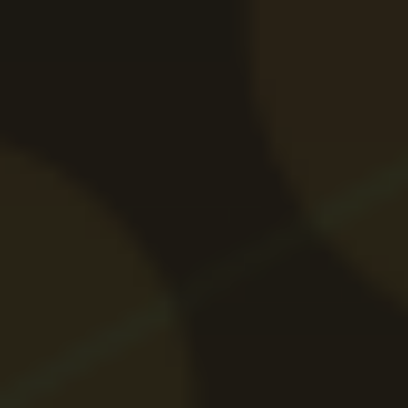
Din experiența echipei Casino.com.ro, promoțiile cu
bonus
fără rulaj
apar mai des în zilele speciale: bonus 25 decembrie
casino și Ajunul Crăciunului.
Bonus live cazino de Craciun
Tot în cadrul unui Calendar de Crăciun Casino, operatorii pot
oferi și
bonus live casino
. Acestea pot aduce de obicei mai
multe beneficii ce includ atât bani bonus la depunere cât și
jetoane de aur.
Însă promoțiile casino de Crăciun diferă de la un operator la
altul. De exemplu, dacă în cadrul Calendar Advent Superbet
se oferă un bonus procentual la depunere, la Unibet Calendar
Advent poți încasa doar jetoane de aur. Sau invers.
Premii fizice de Crăciun