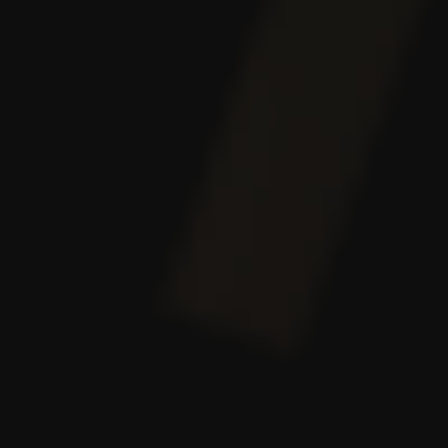
Joacă acum
Santa’s Xmas Rush
te duce direct în Polul Nord, la casa
lui Moș Crăciun. Cadourile de la acesta pot ajunge până
la 10.000X miza, mai ales în runda bonus cu rotiri
gratuite și multiplicatori. Acest slot are o volatilitate
mare și un RTP de 96.51%.
Sweet Bonanza Xmas
Joacă acum
Sweet Bonanza Xmas
este versiunea festivă a slotului