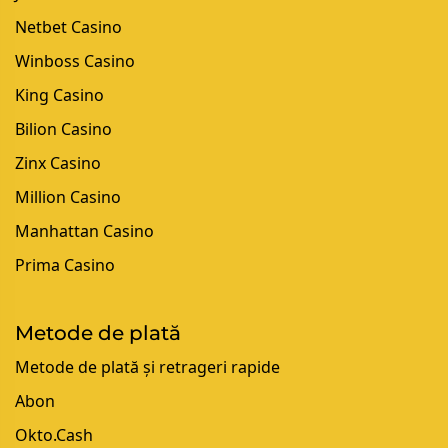
Netbet Casino
Winboss Casino
King Casino
Bilion Casino
Zinx Casino
Million Casino
Manhattan Casino
Prima Casino
Metode de plată
Metode de plată și retrageri rapide
Abon
Okto.Cash