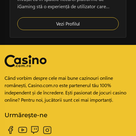
iGaming stă o experiență de utilizator care
merită povestit…
Vezi Profilul
Când vorbim despre cele mai bune cazinouri online
românești, Casino.com.ro este partenerul tău 100%
independent și de încredere. Ești pasionat de jocuri casino
online? Pentru noi, jucătorii sunt cei mai importanți.
Urmărește-ne