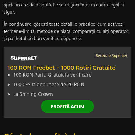
apela în caz de dispută. Pe scurt, joci într-un cadru legal și
sigur.
În continuare, găsești toate detaliile practice: cum activezi,
termene-limită, metode de plată, comparații cu alți operatori
și pachetul de bun venit cu depunere.
Recenzie Superbet
100 RON Freebet + 1000 Rotiri Gratuite
100 RON Pariu Gratuit la verificare
1000 FS la depunere de 20 RON
La Shining Crown
PROFITĂ ACUM