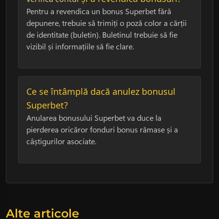
Pentru a revendica un bonus Superbet fără
depunere, trebuie să trimiți o poză color a cărții
de identitate (buletin). Buletinul trebuie să fie
vizibil și informațiile să fie clare.
Ce se întâmplă dacă anulez bonusul
Superbet?
Anularea bonusului Superbet va duce la
pierderea oricăror fonduri bonus rămase și a
câștigurilor asociate.
Alte articole