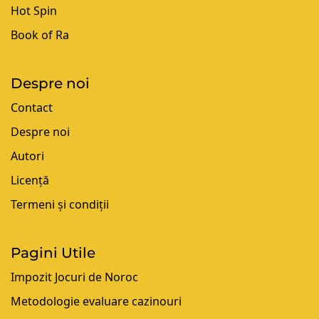
Hot Spin
Book of Ra
Despre noi
Contact
Despre noi
Autori
Licență
Termeni și condiții
Pagini Utile
Impozit Jocuri de Noroc
Metodologie evaluare cazinouri