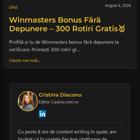
August 4, 2026
Ghid
Winmasters Bonus Fără
Depunere – 300 Rotiri Gratis🥇
Profită și tu de Winmasters bonus fără depunere la
verificare. Primești 300 rotiri gr…
Citește mai mult...
Cristina Diaconu
Editor Casino.com.ro
Cu peste 8 ani de content writing în spate, am
învățat că în spatele fiecărei platforme de