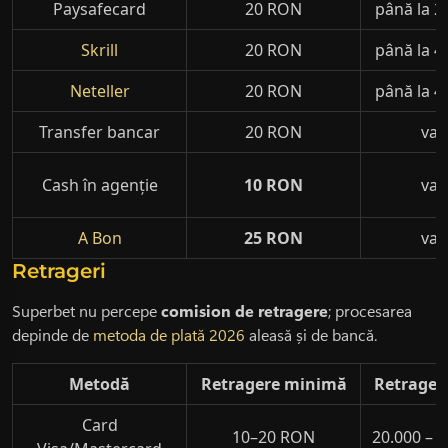
Paysafecard
20 RON
până la 2
Skrill
20 RON
până la 4
Neteller
20 RON
până la 4
Transfer bancar
20 RON
vari
Cash în agenție
10 RON
vari
A Bon
25 RON
vari
Retrageri
Superbet nu percepe
comision de retragere
; procesarea
depinde de
metoda de plată 2026
aleasă și de bancă.
Metodă
Retragere minimă
Retrager
Card
10–20 RON
20.000 – 