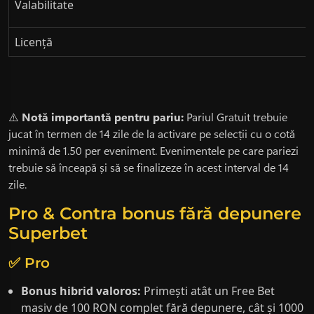
Valabilitate
Licență
⚠️
Notă importantă pentru pariu:
Pariul Gratuit trebuie
jucat în termen de 14 zile de la activare pe selecții cu o cotă
minimă de 1.50 per eveniment. Evenimentele pe care pariezi
trebuie să înceapă și să se finalizeze în acest interval de 14
zile.
Pro & Contra bonus fără depunere
Superbet
✅
Pro
Bonus hibrid valoros:
Primești atât un Free Bet
masiv de 100 RON complet fără depunere, cât și 1000