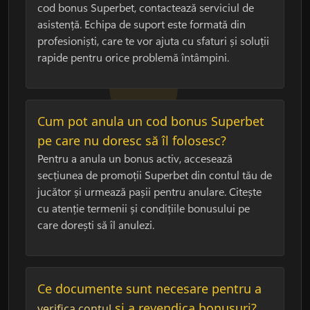
cod bonus Superbet, contactează serviciul de
asistență. Echipa de suport este formată din
profesioniști, care te vor ajuta cu sfaturi și soluții
rapide pentru orice problemă întâmpini.
Cum pot anula un cod bonus Superbet
pe care nu doresc să îl folosesc?
Pentru a anula un bonus activ, accesează
secțiunea de promoții Superbet din contul tău de
jucător și urmează pașii pentru anulare. Citește
cu atenție termenii și condițiile bonusului pe
care dorești să îl anulezi.
Ce documente sunt necesare pentru a
și a revendica bonusuri?
verifica contul