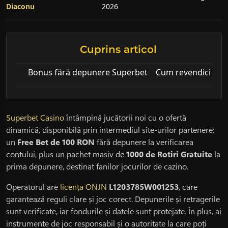
Diaconu
2026
Cuprins articol
Bonus fără depunere Superbet
Cum revendici
Te
Superbet Casino
întâmpină jucătorii noi cu o ofertă
dinamică, disponibilă prin intermediul site-urilor partenere:
un
Free Bet de 100 RON
fără depunere la verificarea
contului, plus un pachet masiv de
1000 de Rotiri Gratuite
la
prima depunere, destinat fanilor jocurilor de cazino.
Operatorul are
licența ONJN
L1203785W001253
, care
garantează reguli clare și joc corect. Depunerile și retragerile
sunt verificate, iar fondurile și datele sunt protejate. În plus, ai
instrumente de joc responsabil și o autoritate la care poți