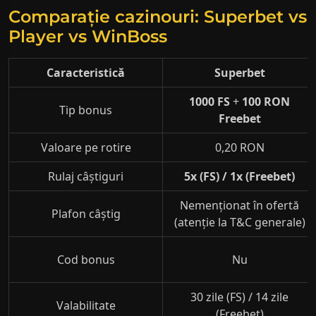
Comparație cazinouri: Superbet vs
Player vs WinBoss
Caracteristică
Superbet
1000 FS
+
100 RON
Tip bonus
Freebet
Valoare pe rotire
0,20 RON
Rulaj câștiguri
5x (FS) / 1x (Freebet)
Nemenționat în ofertă
Plafon câștig
(atenție la T&C generale)
Cod bonus
Nu
30 zile (FS) / 14 zile
Valabilitate
(Freebet)