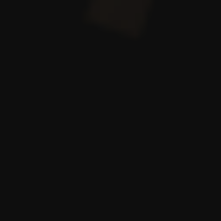
Card de Credit
Jocuri Recomandate
Shining Crown
Crazy Monkey
Burning Hot
Sizzling Hot Deluxe
American Poker 2
Lucky Lady Charm Deluxe
Hot Spin
Book of Ra
Despre noi