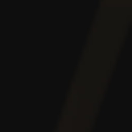
Bilion Casino
Zinx Casino
Million Casino
Manhattan Casino
Prima Casino
Metode de plată
Metode de plată și retrageri rapide
Abon
Okto.Cash
Trustly
PaySafeCard
Skrill
Neteller