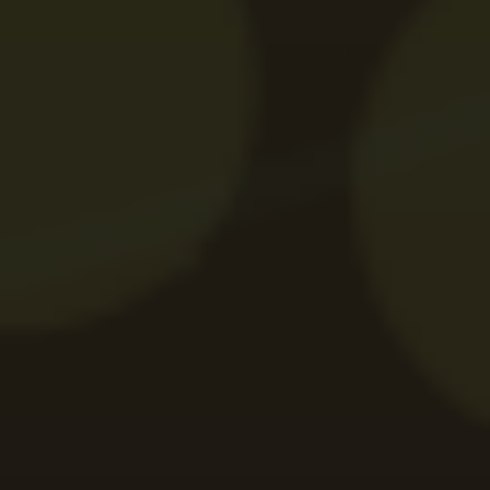
August 4, 2026
Oferte speciale
Superbet Grand Prix:
Experiențe VIP la F1, premii
cash și mașină de lux
Ia startul în Superbet Grand Prix, cea mai nouă
competiție pentru jucători! În perioa…
Citește mai mult...
August 4, 2026
Ghid
Winmasters Bonus Fără
Depunere – 300 Rotiri Gratis🥇
Profită și tu de Winmasters bonus fără depunere la