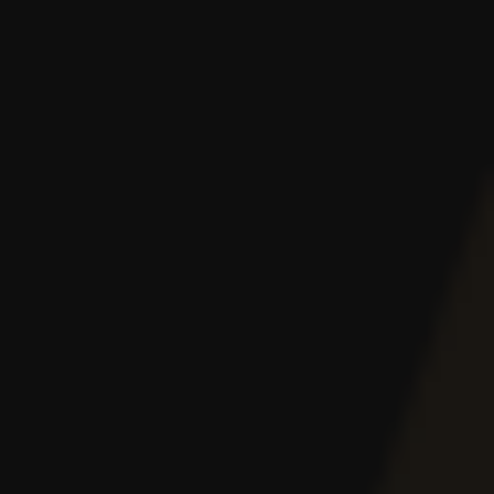
Aplicații casino
Aplicații pariuri sportive
Tutoriale casino online
Compară cazinouri
Recenzii casino
Unibet Casino
Superbet Casino
Winbet Casino
Joker Casino
Netbet Casino
Winboss Casino
King Casino