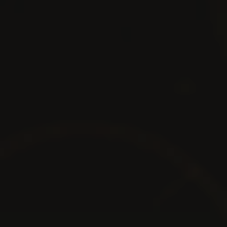
Miză 1 RON
Bonus la verificarea contului
PROFITĂ ACUM
🎁 30.000 RON + 300 Rotiri
Bonus acordat la prima depunere
Depunere minimă începând de la 20 RON
PROFITĂ ACUM
Detalii despre Bilion bonus fără
depunere