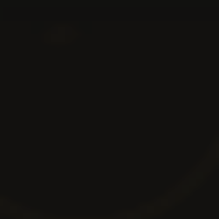
Condiție
Valoare bonus
Valoare per spin
Joc eligibil
Depunere necesară
Bilion cod bonus
Condiții de rulaj
Valabilitate
Suma maximă care poate fi retrasă
Cumulabil cu alte bonusuri?