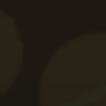
verificare. Primești 300 rotiri gr…
Citește mai mult...
Eduard Delcea
Editor Casino.com.ro
Delcea Eduard și-a transformat pasiunea pentru
jocurile video într-o carieră în domeniul content
writing-ului. Parcursul său profesional a început
în …
Vezi Profilul