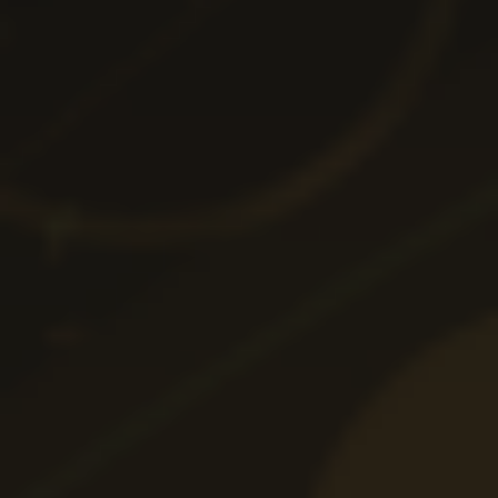
Suma maximă pe care o poți retrage este de 1000
RON
Pentru a retrage câștigurile trebuie să rulezi de 40 ori
câștigurile
Avantajele și dezavantajele ofertei
PRO
Valoare rotiri
: 1 RON per spin
Slot popular
: Cele 50 rotiri sunt acordate la 40
Super Hot Bell Link
Limită retragere ridicată:
1000 RON
CON