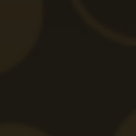
Pachet de bun venit
🎁 30.000 RON + 250 Rotiri
Bonus acordat la prima depunere
Depunere minimă începând de la 20 RON
PROFITĂ ACUM
Bonusul de bun venit de la Bilion este acordat la primele 4
depuneri și îți poate aduce până la 30.000 RON și 250 rotiri.
Pentru acestă ofertă nu ai nevoie de un cod bonus la Bilion.
Verdictul meu despre Bilion