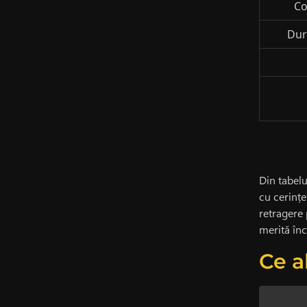
Co
Dur
Din tabelu
cu cerințe
retragere 
merită înc
Ce a