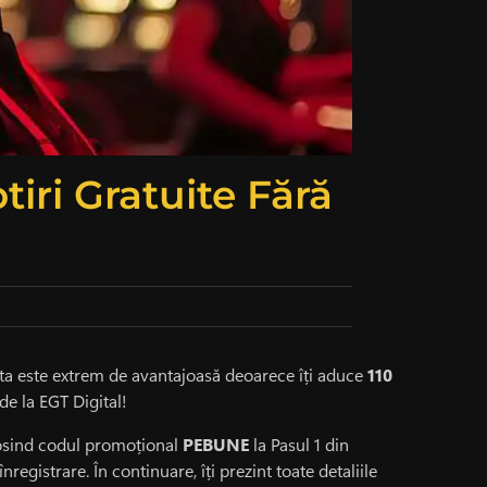
iri Gratuite Fără
rta este extrem de avantajoasă deoarece îți aduce
110
de la EGT Digital!
olosind codul promoțional
PEBUNE
la Pasul 1 din
registrare. În continuare, îți prezint toate detaliile