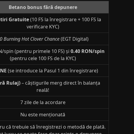
Betano bonus fără depunere
tiri Gratuite
(10 FS la înregistrare + 100 FS la
verificare KYC)
0 Burning Hot Clover Chance
(EGT Digital)
/spin (pentru primele 10 FS) și
0.40 RON/spin
(pentru cele 100 FS de la KYC)
UNE
(se introduce la Pasul 1 din înregistrare)
ră Rulaj)
– câștigurile merg direct în balanța
reală!
7 zile de la acordare
Nu este menționată
ru că trebuie să înregistrezi o metodă de plată.