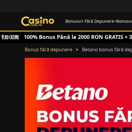
Skip
to
content
Bonusuri Fără Depunere
Bonusu
100% Bonus Până la 2000 RON GRATIS + 30
Bonus fără depunere
Betano bonus fără de