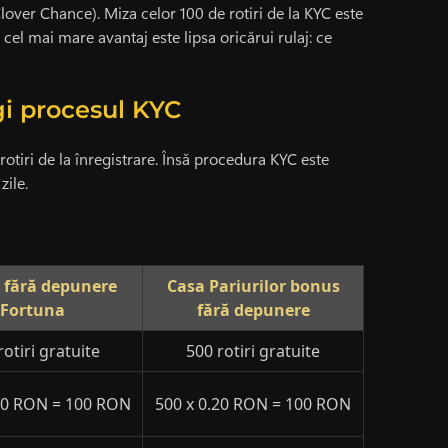
Clover Chance
). Miza celor 100 de rotiri de la KYC este
cel mai mare avantaj este lipsa oricărui rulaj: ce
gi procesul KYC
 rotiri de la înregistrare. Însă procedura KYC este
zile.
 fără depunere
Casa Pariurilor bonus
Fortuna
fără depunere
rotiri gratuite
500 rotiri gratuite
20 RON = 100 RON
500 x 0.20 RON = 100 RON