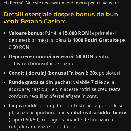
platformă. Nu este necesar un
cod bonus
pentru activare.
Detalii esențiale despre bonus de bun
venit Betano Casino:
Valoare bonus:
Până la
15.000 RON
la primele 4
depuneri; primești și până la
1000 Rotiri Gratuite
pe
0.50 RON
Depunere minimă necesară:
50 RON
pentru
activarea bonusului de cazino.
Condiții de rulaj (bonusul în bani):
30x
pe sloturi
Runde gratuite din pachet:
valabile
7 zile
de la
acordare; câștigurile din aceste rotiri se creditează
conform regulilor ofertei afișate în cont.
Logică sold:
cât timp bonusul este activ, pariurile se
plasează proporțional din
soldul real
și
soldul bonus
(raport 50/50); retragerea înainte de finalizarea
rulajului anulează soldul bonus.