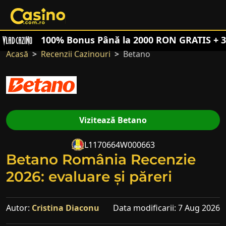
Skip
to
content
100% Bonus Până la 2000 RON GRATIS + 30
Acasă
Recenzii Cazinouri
Betano
Vizitează Betano
L1170664W000663
Betano România Recenzie
2026: evaluare și păreri
Autor:
Cristina Diaconu
Data modificarii: 7 Aug 2026