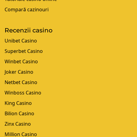
Compară cazinouri
Recenzii casino
Unibet Casino
Superbet Casino
Winbet Casino
Joker Casino
Netbet Casino
Winboss Casino
King Casino
Bilion Casino
Zinx Casino
Million Casino