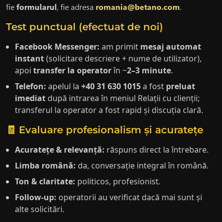
fie
formularul
, fie adresa
romania@betano.com
.
Test punctual (efectuat de noi)
Facebook Messenger:
am primit
mesaj automat
instant
(solicitare descriere + nume de utilizator),
apoi
transfer la operator
în ~
2–3 minute
.
Telefon:
apelul la
+40 31 630 1015
a fost
preluat
imediat
după intrarea în meniul Relații cu clienții;
transferul la operator a fost rapid și discuția clară.
🧾 Evaluare profesionalism și acuratețe
Acuratețe & relevanță:
răspuns direct la întrebare.
Limba română:
da, conversație integral în română.
Ton & claritate:
politicos, profesionist.
Follow-up:
operatorii au verificat dacă mai sunt și
alte solicitări.