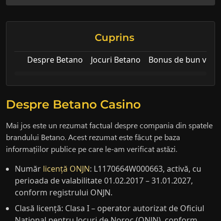
Cuprins
Despre Betano
Jocuri Betano
Bonus de bun venit
Despre Betano Casino
Mai jos este un rezumat factual despre compania din spatele
brandului Betano. Acest rezumat este făcut pe baza
informațiilor publice pe care le-am verificat astăzi.
Număr
licență ONJN
: L1170664W000663, activă, cu
perioada de valabilitate 01.02.2017 – 31.01.2027,
conform registrului ONJN.
Clasă licență: Clasa I – operator autorizat de Oficiul
Național pentru Jocuri de Noroc (ONJN), conform