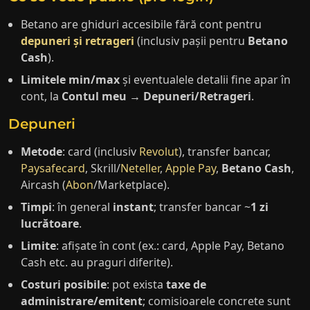
Betano are ghiduri accesibile fără cont pentru
depuneri și retrageri
(inclusiv pașii pentru
Betano
Cash
).
Limitele min/max
și eventualele detalii fine apar în
cont, la
Contul meu → Depuneri/Retrageri
.
Depuneri
Metode
: card (inclusiv
Revolut
), transfer bancar,
Paysafecard
, Skrill/
Neteller
,
Apple Pay
,
Betano Cash
,
Aircash (
Abon
/Marketplace).
Timpi
: în general
instant
; transfer bancar ~
1 zi
lucrătoare
.
Limite
: afișate în cont (ex.: card, Apple Pay, Betano
Cash etc. au praguri diferite).
Costuri posibile
: pot exista
taxe de
administrare/emitent
; comisioarele concrete sunt