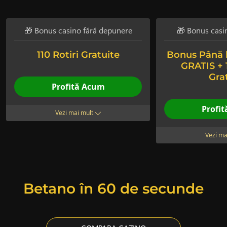
🎁 Bonus casino fără depunere
🎁 Bonus casi
110 Rotiri Gratuite
Bonus Până 
GRATIS + 
Gra
Profită Acum
Profi
Vezi mai mult
Vezi ma
Betano în 60 de secunde