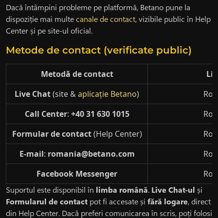
Dacă întâmpini probleme pe platformă, Betano pune la
dispoziție mai multe
canale de contact
, vizibile public în Help
Center și pe site-ul oficial.
Metode de contact (verificate public)
Metodă de contact
Li
Live Chat
(site &
aplicație Betano
)
Ro
Call Center
:
+40 31 630 1015
Ro
Formular de contact
(Help Center)
Ro
E-mail
:
romania@betano.com
Ro
Facebook Messenger
Ro
Suportul este disponibil în
limba română
.
Live Chat-ul
și
Formularul de contact
pot fi accesate și
fără logare
, direct
din Help Center. Dacă preferi comunicarea în scris, poți folosi