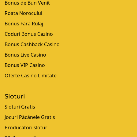
Bonus de Bun Venit
Roata Norocului
Bonus Fără Rulaj
Coduri Bonus Cazino
Bonus Cashback Casino
Bonus Live Casino
Bonus VIP Casino
Oferte Casino Limitate
Sloturi
Sloturi Gratis
Jocuri Păcănele Gratis
Producători sloturi