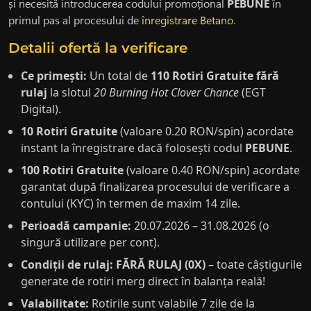
și necesită introducerea codului promoțional
PEBUNE
în
primul pas al procesului de
înregistrare Betano
.
Detalii ofertă la verificare
Ce primești:
Un total de
110 Rotiri Gratuite fără
rulaj
la slotul
20 Burning Hot Clover Chance
(EGT
Digital).
10 Rotiri Gratuite
(valoare 0.20 RON/spin) acordate
instant la înregistrare dacă folosești codul
PEBUNE
.
100 Rotiri Gratuite
(valoare 0.40 RON/spin) acordate
garantat după finalizarea procesului de verificare a
contului (KYC) în termen de maxim 14 zile.
Perioadă campanie:
20.07.2026 – 31.08.2026 (o
singură utilizare per cont).
Condiții de rulaj:
FĂRĂ RULAJ (0X)
– toate câștigurile
generate de rotiri merg direct în balanța reală!
Valabilitate:
Rotirile sunt valabile 7 zile de la