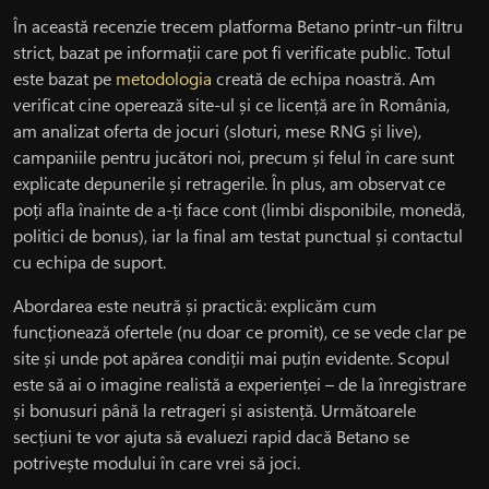
În această recenzie trecem platforma Betano printr-un filtru
strict, bazat pe informații care pot fi verificate public. Totul
este bazat pe
metodologia
creată de echipa noastră. Am
verificat cine operează site-ul și ce licență are în România,
am analizat oferta de jocuri (sloturi, mese RNG și live),
campaniile pentru jucători noi, precum și felul în care sunt
explicate depunerile și retragerile. În plus, am observat ce
poți afla înainte de a-ți face cont (limbi disponibile, monedă,
politici de bonus), iar la final am testat punctual și contactul
cu echipa de suport.
Abordarea este neutră și practică: explicăm cum
funcționează ofertele (nu doar ce promit), ce se vede clar pe
site și unde pot apărea condiții mai puțin evidente. Scopul
este să ai o imagine realistă a experienței – de la înregistrare
și bonusuri până la retrageri și asistență. Următoarele
secțiuni te vor ajuta să evaluezi rapid dacă Betano se
potrivește modului în care vrei să joci.