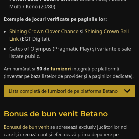
Multi / Keno (20/80).
Exemple de jocuri verificate pe paginile lor:
Shining Crown Clover Chance
și
Shining Crown Bell
Link
(EGT Digital).
Gates of Olympus (Pragmatic Play) și variantele sale
listate public.
Am numărat și
50 de
furnizori
integrați pe platformă
(inventar pe baza listelor de provider și a paginilor dedicate).
Lista completă de furnizori de pe platforma Betano
Bonus de bun venit Betano
Bonusul de bun venit
se adresează exclusiv jucătorilor noi
care își creează cont și efectuează prima depunere pe