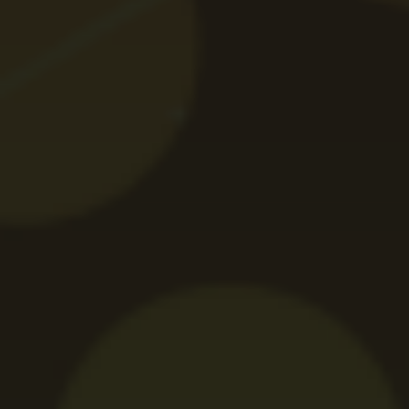
50 Rotiri Gratuite Fără Depunere pe 1 RON
La 40 Super Hot Bell Link
Miză 1 RON
Bonus la verificarea contului
PROFITĂ ACUM
Întrebări frecvente
Ce se întâmplă dacă nu ating un anumit
nivel sau prag de puncte?
La această promoție nu există un prag minim.
Primești cashback-ul instant de 9% fără să aduni
puncte și fără să fie nevoie să urci mai întâi în
nivelurile de loialitate.