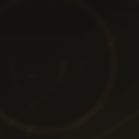
5.
Încarcă
actul de identitate în secțiunea de verificare din
cont și finalizează KYC-ul. Fără aprobarea asta, retragerile
rămân blocate. Așa ai acces complet la oferta Bilion Casino
cashback instant.
Avantaje și dezavantaje
Avantaje
Cashback de 9% este disponibil din prima zi prin
statutul Silver Premier VIP.
Statutul Silver Premier VIP se acordă automat la
înregistrare.
Nu este necesar niciun prag inițial și nici acumulare de
puncte pentru acces.
Nu se folosește cod promoțional și nu există activare