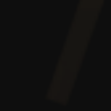
Trustly
PaySafeCard
Skrill
Neteller
Card de Credit
Jocuri Recomandate
Shining Crown
Crazy Monkey
Burning Hot
Sizzling Hot Deluxe
American Poker 2
Lucky Lady Charm Deluxe