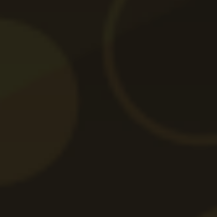
Cashback-ul de 9% se aplică la orice
joc?
Nu, procentul de 9% se aplică exclusiv pe
jocurile eligibile, conform regulilor stabilite în
Programul de Loialitate Bilion.
Trebuie să fac ceva în plus ca să activez
promoția?
Nu este nevoie de pași extra. Procesul este
automat: îți deschizi contul nou, primești statutul
VIP și beneficiezi direct de cashback instant
pentru activitatea de joc eligibilă.