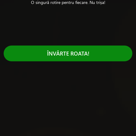
O
singură
rotire pentru fiecare. Nu
trișa
!
pentru activitatea eligibilă și primești automat statutul Silver
Premier VIP. Mai jos explicăm cum funcționează cashback
9% Bilion, ce condiții se aplică și ce primești din prima zi.
Durată:
campanie activă fără dată de expirare
confirmată.
Premiu / Beneficiu:
9% cashback plus statut Silver
ÎNVÂRTE ROATA!
Premier VIP acordat instant.
Restricții de Eligibilitate:
disponibilă doar pentru
jucătorii nou înregistrați.
Recenzie Bilion Casino
50 Rotiri Gratuite Fără Depunere pe 1 RON
La 40 Super Hot Bell Link
Miză 1 RON
Bonus la verificarea contului