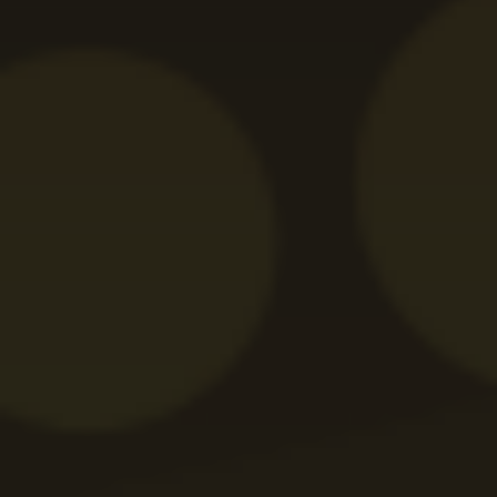
Alte articole
August 4, 2026
Oferte speciale
Superbet Grand Prix:
Acest site utilizează cookie-uri
Experiențe VIP la F1, premii
Folosim cookie-uri pentru a personaliza conținutul și
cash și mașină de lux
anunțurile, pentru a oferi funcții de rețele sociale și pentru
a analiza traficul. De asemenea, le oferim partenerilor de
Ia startul în Superbet Grand Prix, cea mai nouă
rețele sociale, de publicitate și de analize informații cu
competiție pentru jucători! În perioa…
privire la modul în care folosiți site-ul nostru. Aceștia le
pot combina cu alte informații oferite de dvs. sau culese
Citește mai mult...
în urma folosirii serviciilor lor.
Afişare
August 4, 2026
Ghid