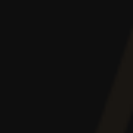
Netbet Casino
Winboss Casino
King Casino
Bilion Casino
Zinx Casino
Million Casino
Manhattan Casino
Prima Casino
Metode de plată
Metode de plată și retrageri rapide
Abon
Okto.Cash