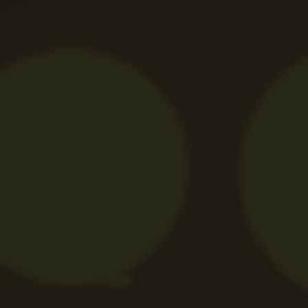
Winmasters Bonus Fără
Permite toate
Depunere – 300 Rotiri Gratis
Profită și tu de Winmasters bonus fără depunere la
Personalizează
verificare. Primești 300 rotiri gr…
Citește mai mult...
Cristian Puiu
Content Manager Casino.com.ro
Cristi are 6 ani de experiență în domeniul
jocurilor de casino și al pariurilor sportive,