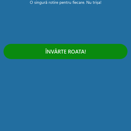
O
singură
rotire pentru fiecare. Nu
trișa
!
Caracteristici
Producător
Quickspin
RTP
96.46%
ÎNVÂRTE ROATA!
Volatilitate
Medie-Mare
Linii de plată
10
Sloturi cu aceeași temă
Păcănele cu Speciale
Sloturi cu RTP Mare