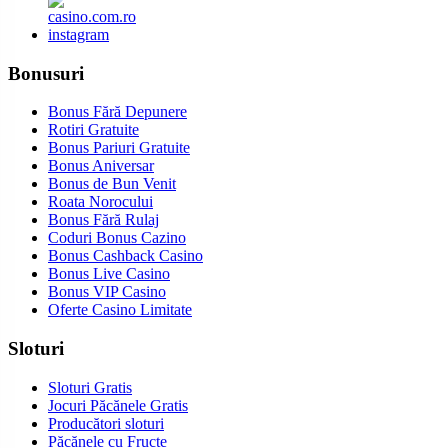
Bonusuri
Bonus Fără Depunere
Rotiri Gratuite
Bonus Pariuri Gratuite
Bonus Aniversar
Bonus de Bun Venit
Roata Norocului
Bonus Fără Rulaj
Coduri Bonus Cazino
Bonus Cashback Casino
Bonus Live Casino
Bonus VIP Casino
Oferte Casino Limitate
Sloturi
Sloturi Gratis
Jocuri Păcănele Gratis
Producători sloturi
Păcănele cu Fructe