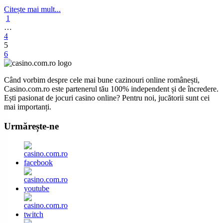
Citește mai mult...
1
…
4
5
6
Când vorbim despre cele mai bune cazinouri online românești,
Casino.com.ro este partenerul tău 100% independent și de încredere.
Ești pasionat de jocuri casino online? Pentru noi, jucătorii sunt cei
mai importanți.
Urmărește-ne