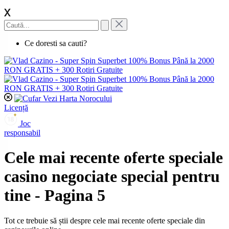
Ce doresti sa cauti?
100% Bonus Până la 2000
RON GRATIS + 300 Rotiri Gratuite
100% Bonus Până la 2000
RON GRATIS + 300 Rotiri Gratuite
Vezi Harta Norocului
Licență
Joc
responsabil
Cele mai recente oferte speciale
casino negociate special pentru
tine - Pagina 5
Tot ce trebuie să știi despre cele mai recente oferte speciale din