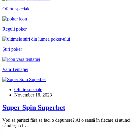
Oferte speciale
Reguli poker
Știri poker
Vara Tentației
Oferte speciale
November 16, 2023
Super Spin Superbet
Vrei să pariezi fără să faci o depunere? Ai o șansă în fiecare zi atunci
când ești cl…