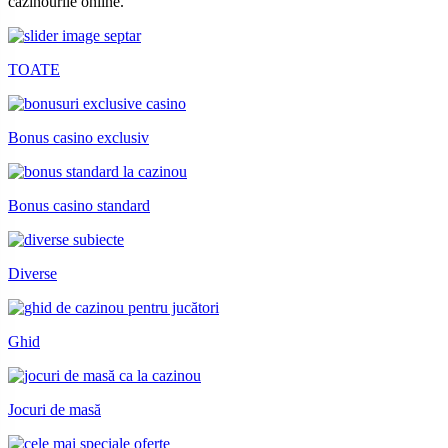
cazinourile online.
TOATE
Bonus casino exclusiv
Bonus casino standard
Diverse
Ghid
Jocuri de masă