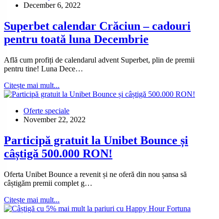
December 6, 2022
Superbet calendar Crăciun – cadouri
pentru toată luna Decembrie
Află cum profiți de calendarul advent Superbet, plin de premii
pentru tine! Luna Dece…
Citește mai mult...
Oferte speciale
November 22, 2022
Participă gratuit la Unibet Bounce și
câștigă 500.000 RON!
Oferta Unibet Bounce a revenit și ne oferă din nou șansa să
câștigăm premii complet g…
Citește mai mult...