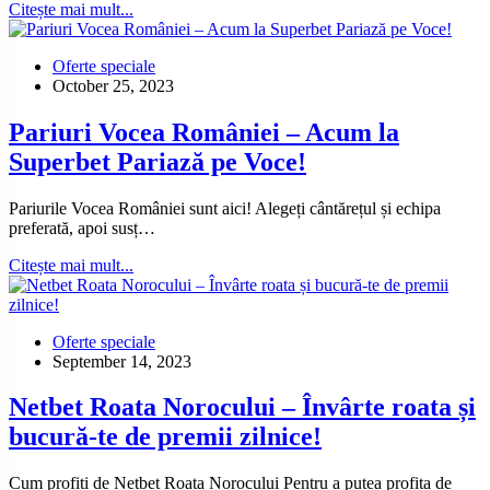
Citește mai mult...
Oferte speciale
October 25, 2023
Pariuri Vocea României – Acum la
Superbet Pariază pe Voce!
Pariurile Vocea României sunt aici! Alegeți cântărețul și echipa
preferată, apoi susț…
Citește mai mult...
Oferte speciale
September 14, 2023
Netbet Roata Norocului – Învârte roata și
bucură-te de premii zilnice!
Cum profiți de Netbet Roata Norocului Pentru a putea profita de