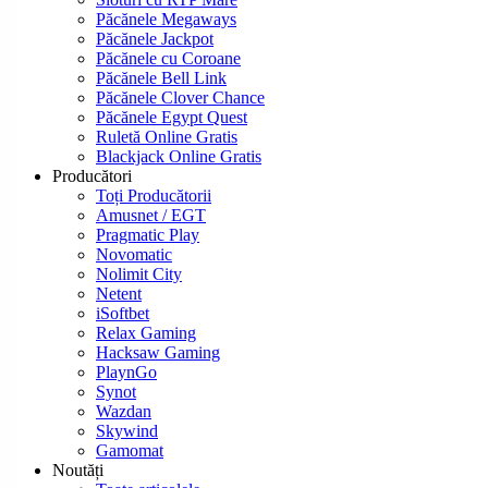
Păcănele Megaways
Păcănele Jackpot
Păcănele cu Coroane
Păcănele Bell Link
Păcănele Clover Chance
Păcănele Egypt Quest
Ruletă Online Gratis
Blackjack Online Gratis
Producători
Toți Producătorii
Amusnet / EGT
Pragmatic Play
Novomatic
Nolimit City
Netent
iSoftbet
Relax Gaming
Hacksaw Gaming
PlaynGo
Synot
Wazdan
Skywind
Gamomat
Noutăți