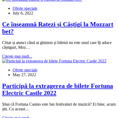
Oferte speciale
July 6, 2022
Ce înseamnă Ratezi și Câștigi la Mozzart
bet?
Chiar și atunci când ai ghinion și biletul nu este unul care îți aduce
câștiguri, Moz…
Citește mai mult...
Oferte speciale
May 27, 2022
Participă la extragerea de bilete Fortuna
Electric Castle 2022
Știai că Fortuna Casino este fan festivaluri de muzică? Ei bine, acum
știi. Cu aceast…
Citește mai mult...