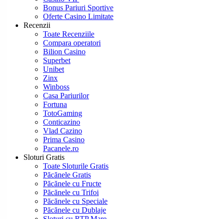
Bonus Pariuri Sportive
Oferte Casino Limitate
Recenzii
Toate Recenziile
Compara operatori
Bilion Casino
Superbet
Unibet
Zinx
Winboss
Casa Pariurilor
Fortuna
TotoGaming
Conticazino
Vlad Cazino
Prima Casino
Pacanele.ro
Sloturi Gratis
Toate Sloturile Gratis
Păcănele Gratis
Păcănele cu Fructe
Păcănele cu Trifoi
Păcănele cu Speciale
Păcănele cu Dublaje
Sloturi cu RTP Mare