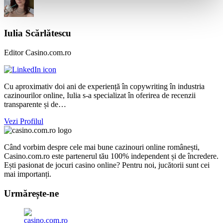
Iulia Scărlătescu
Editor Casino.com.ro
Cu aproximativ doi ani de experiență în copywriting în industria
cazinourilor online, Iulia s-a specializat în oferirea de recenzii
transparente și de…
Vezi Profilul
Când vorbim despre cele mai bune cazinouri online românești,
Casino.com.ro este partenerul tău 100% independent și de încredere.
Ești pasionat de jocuri casino online? Pentru noi, jucătorii sunt cei
mai importanți.
Urmărește-ne