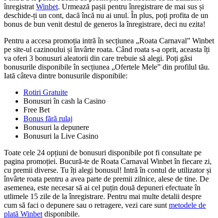
înregistrat
Winbet
. Urmează pașii pentru înregistrare de mai sus și
deschide-ți un cont, dacă încă nu ai unul. În plus, poți profita de un
bonus de bun venit destul de generos la înregistrare, deci nu ezita!
Pentru a accesa promoția intră în secțiunea „Roata Carnaval” Winbet
pe site-ul cazinoului și învârte roata. Când roata s-a oprit, aceasta îți
va oferi 3 bonusuri aleatorii din care trebuie să alegi. Poți găsi
bonusurile disponibile în secțiunea „Ofertele Mele” din profilul tău.
Iată câteva dintre bonusurile disponibile:
Rotiri Gratuite
Bonusuri în cash la Casino
Free Bet
Bonus fără rulaj
Bonusuri la depunere
Bonusuri la Live Casino
Toate cele 24 opțiuni de bonusuri disponibile pot fi consultate pe
pagina promoției. Bucură-te de Roata Carnaval Winbet în fiecare zi,
cu premii diverse. Tu îți alegi bonusul! Intră în contul de utilizator și
învârte roata pentru a avea parte de premii zilnice, alese de tine. De
asemenea, este necesar să ai cel puțin două depuneri efectuate în
utlimele 15 zile de la înregistrare. Pentru mai multe detalii despre
cum să faci o depunere sau o retragere, vezi care sunt
metodele de
plată Winbet
disponibile.