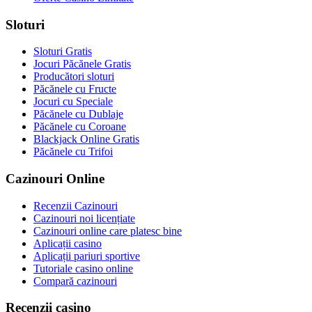
Sloturi
Sloturi Gratis
Jocuri Păcănele Gratis
Producători sloturi
Păcănele cu Fructe
Jocuri cu Speciale
Păcănele cu Dublaje
Păcănele cu Coroane
Blackjack Online Gratis
Păcănele cu Trifoi
Cazinouri Online
Recenzii Cazinouri
Cazinouri noi licențiate
Cazinouri online care platesc bine
Aplicații casino
Aplicații pariuri sportive
Tutoriale casino online
Compară cazinouri
Recenzii casino