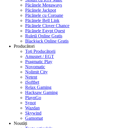
Păcănele Megaways
Păcănele Jackpot
Păcănele cu Coroane
Păcănele Bell Link
Păcănele Clover Chance
Păcănele Egypt Quest
Ruletă Online Gratis
Blackjack Online Gratis
Producători
Toți Producătorii
Amusnet / EGT
Pragmatic Play
Novomatic
Nolimit City
Netent
iSoftbet
Relax Gaming
Hacksaw Gaming
PlaynGo
Synot
Wazdan
Skywind
Gamomat
Noutăți