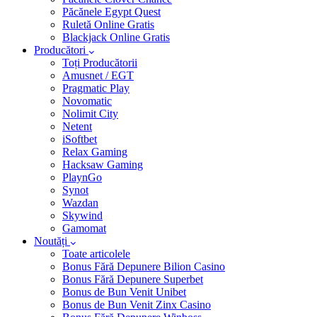
Păcănele Egypt Quest
Ruletă Online Gratis
Blackjack Online Gratis
Producători
Toți Producătorii
Amusnet / EGT
Pragmatic Play
Novomatic
Nolimit City
Netent
iSoftbet
Relax Gaming
Hacksaw Gaming
PlaynGo
Synot
Wazdan
Skywind
Gamomat
Noutăți
Toate articolele
Bonus Fără Depunere Bilion Casino
Bonus Fără Depunere Superbet
Bonus de Bun Venit Unibet
Bonus de Bun Venit Zinx Casino