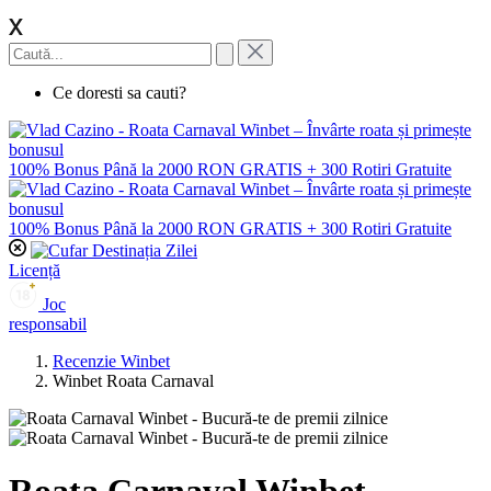
Ce doresti sa cauti?
100% Bonus Până la 2000 RON GRATIS + 300 Rotiri Gratuite
100% Bonus Până la 2000 RON GRATIS + 300 Rotiri Gratuite
Destinația Zilei
Licență
Joc
responsabil
Recenzie Winbet
Winbet Roata Carnaval