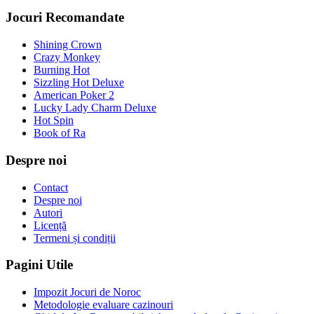
Jocuri Recomandate
Shining Crown
Crazy Monkey
Burning Hot
Sizzling Hot Deluxe
American Poker 2
Lucky Lady Charm Deluxe
Hot Spin
Book of Ra
Despre noi
Contact
Despre noi
Autori
Licență
Termeni și condiții
Pagini Utile
Impozit Jocuri de Noroc
Metodologie evaluare cazinouri