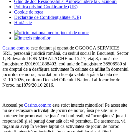
Ghid de Joc Responsabil și Autoexcludere la Cazinouri
Politica privind Cookie-urile (UE)
Cookie de rețea
Declarație de Confidențialitate (UE)
Hartă site
Casino.com.ro
este deținut și operat de OGOOGA SERVICES
SRL, persoană juridică română, cu sediul social în București, Sector
1, Bulevardul ION MIHALACHE nr. 15-17, etaj 8, număr de
înregistrare J2016011888403, cod unic de înregistrare 36506980 și
are dreptul de a desfășura activitatea în calitate de afiliat în domeniul
jocurilor de noroc, acordat prin licența valabilă până la data de
31.10.2026, conform Deciziei Oficiului Național al Jocurilor de
Noroc, nr.1879/20.10.2016.
Accesul pe
Casino.com.ro
este strict interzis minorilor! Pe acest site
nu se desfășoară activități de jocuri de noroc, însă pe site-urile
partenerilor promovați se joacă cu bani reali, vă încurajăm să jucați
responsabil și să pariați doar atât cât vă permiteți. De asemenea, vă
rugăm să aveți în vedere faptul că activitatea de jocuri de noroc
poate fi interzisă în jurisdicția în care sunteți localizat, fiind