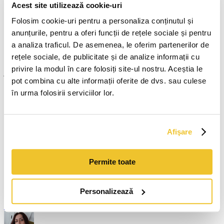
Acest site utilizează cookie-uri
August 4, 2026
Folosim cookie-uri pentru a personaliza conținutul și
Superbet Grand Prix: Experiențe VIP la
anunțurile, pentru a oferi funcții de rețele sociale și pentru
F1, premii cash și mașină de lux
a analiza traficul. De asemenea, le oferim partenerilor de
rețele sociale, de publicitate și de analize informații cu
Ia startul în Superbet Grand Prix, cea mai nouă competiție pentru
privire la modul în care folosiți site-ul nostru. Aceștia le
jucători! În perioa…
pot combina cu alte informații oferite de dvs. sau culese
Citește mai mult...
în urma folosirii serviciilor lor.
Ghid
August 4, 2026
Afişare
Winmasters Bonus Fără Depunere – 300
Rotiri Gratis🥇
Permite toate
Profită și tu de Winmasters bonus fără depunere la verificare.
Primești 300 rotiri gr…
Personalizează
Citește mai mult...