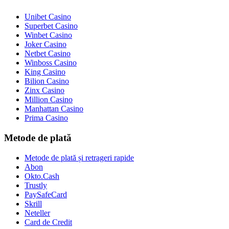
Unibet Casino
Superbet Casino
Winbet Casino
Joker Casino
Netbet Casino
Winboss Casino
King Casino
Bilion Casino
Zinx Casino
Million Casino
Manhattan Casino
Prima Casino
Metode de plată
Metode de plată și retrageri rapide
Abon
Okto.Cash
Trustly
PaySafeCard
Skrill
Neteller
Card de Credit