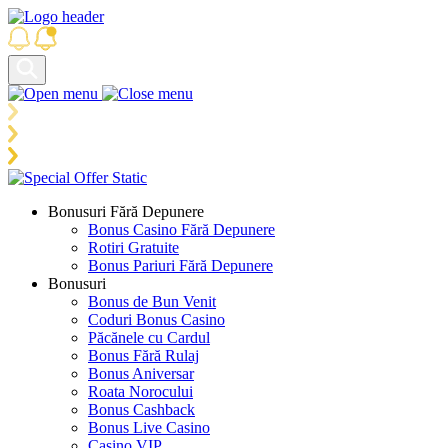
Skip
to
content
Bonusuri Fără Depunere
Bonus Casino Fără Depunere
Rotiri Gratuite
Bonus Pariuri Fără Depunere
Bonusuri
Bonus de Bun Venit
Coduri Bonus Casino
Păcănele cu Cardul
Bonus Fără Rulaj
Bonus Aniversar
Roata Norocului
Bonus Cashback
Bonus Live Casino
Casino VIP