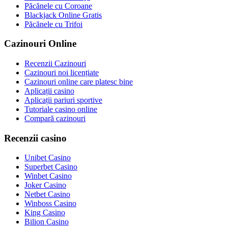
Păcănele cu Coroane
Blackjack Online Gratis
Păcănele cu Trifoi
Cazinouri Online
Recenzii Cazinouri
Cazinouri noi licențiate
Cazinouri online care platesc bine
Aplicații casino
Aplicații pariuri sportive
Tutoriale casino online
Compară cazinouri
Recenzii casino
Unibet Casino
Superbet Casino
Winbet Casino
Joker Casino
Netbet Casino
Winboss Casino
King Casino
Bilion Casino