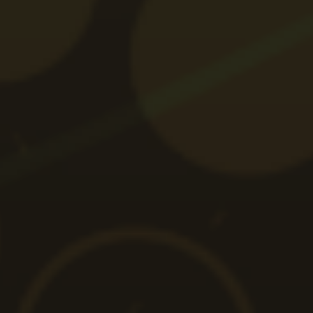
Cazinouri Online
Recenzii Cazinouri
Cazinouri noi licențiate
Cazinouri online care platesc bine
Aplicații casino
Aplicații pariuri sportive
Tutoriale casino online
Compară cazinouri
Recenzii casino
Unibet Casino
Superbet Casino
Winbet Casino