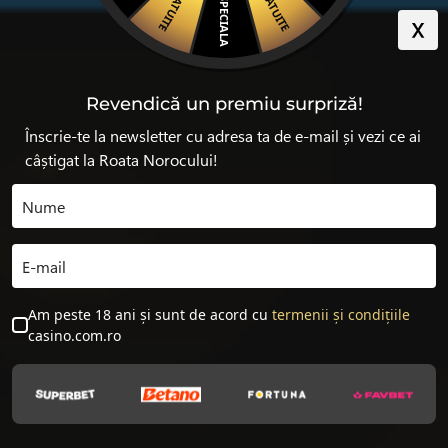
Skip
to
content
IS + 300 Rotiri Gratuite
Revendică un premiu surpriză!
Păcănele gratis - Joacă
Înscrie-te la newsletter cu adresa ta de e-mail și vezi ce ai
cele mai cunoscute
câștigat la Roata Norocului!
păcănele 77777 - Pagina
6
Am peste 18 ani și sunt de acord cu
termenii și condițiile
casino.com.ro
ATE
Păcănele Populare
Păcănele cu Fructe