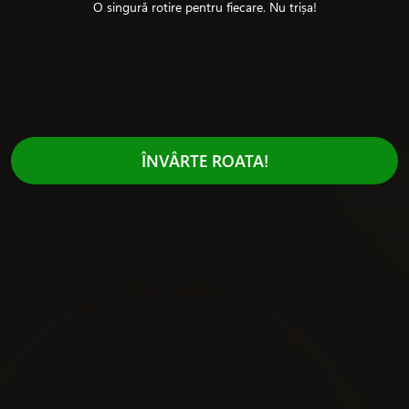
O
singură
rotire pentru fiecare. Nu
trișa
!
ÎNVÂRTE ROATA!