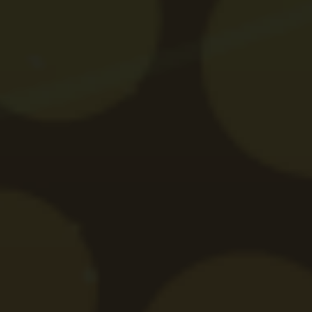
Oferte Casino Limitate
Sloturi
Sloturi Gratis
Jocuri Păcănele Gratis
Producători sloturi
Păcănele cu Fructe
Jocuri cu Speciale
Păcănele cu Dublaje
Păcănele cu Coroane
Blackjack Online Gratis
Păcănele cu Trifoi