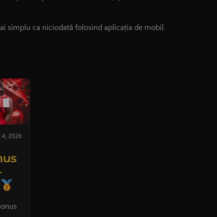
i simplu ca niciodată folosind aplicația de mobil.
 4, 2026
nus
–
bonus