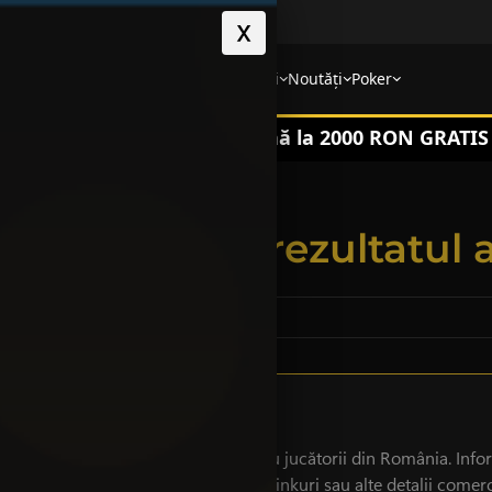
ri
Recenzii
Sloturi Gratis
Producători
Noutăți
Poker
100% Bonus Până la 2000 RON GRATIS + 300 
artbet – Află rezultatul a
n 2026
formare:
artbet nu mai este disponibil pentru jucătorii din România. Infor
iții promoționale, metode de plată, linkuri sau alte detalii comerc