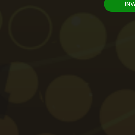
ÎNV
Citește ma
Cristi
jocuril
perioa
dinami