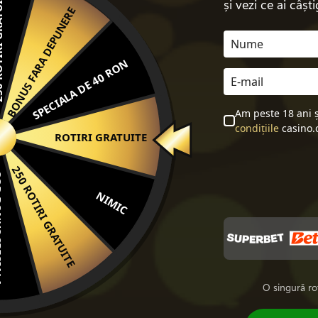
RATUITE
și vezi ce ai câș
oriunde te
BONUS FARA DEPUNERE
Creează ch
Vino la Mo
SPECIALA DE 40 RON
Alte
Am peste 18 ani 
condițiile
casino.
ROTIRI GRATUITE
Oferte sp
Sup
250 ROTIRI GRATUITE
ECIALA
Prix
NIMIC
VIP 
cash
lux
Ia start
O
singură
ro
cea mai
jucător