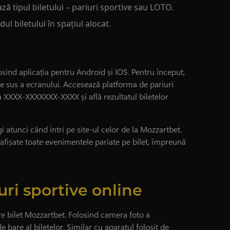
ză tipul biletului – pariuri sportive sau LOTO.
dul biletului în spațiul alocat.
olosind aplicația pentru Android și IOS. Pentru început,
 de sus a ecranului. Accesează platforma de pariuri
ma XXXX-XXXXXXX-XXXX și află rezultatul biletelor
 atunci când intri pe site-ul celor de la Mozzartbet.
 afișate toate evenimentele pariate pe bilet, împreună
uri sportive online
are bilet Mozzartbet. Folosind camera foto a
e bare al biletelor. Similar cu aparatul folosit de