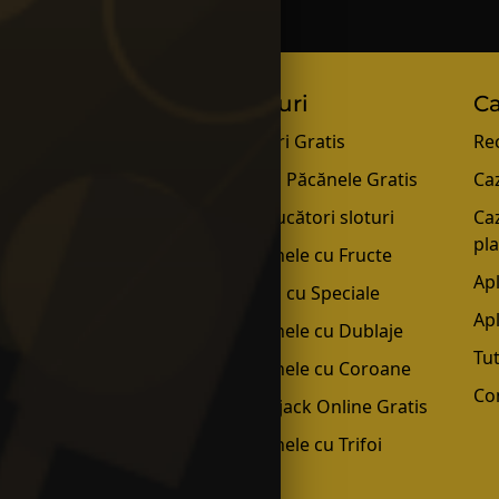
Bonusuri
Sloturi
Ca
Bonus Fără Depunere
Sloturi Gratis
Rec
Rotiri Gratuite
Jocuri Păcănele Gratis
Caz
Bonus Pariuri Gratuite
Producători sloturi
Caz
pla
Bonus Aniversar
Păcănele cu Fructe
Apl
Bonus de Bun Venit
Jocuri cu Speciale
Apl
Roata Norocului
Păcănele cu Dublaje
Tut
Bonus Fără Rulaj
Păcănele cu Coroane
Co
Coduri Bonus Cazino
Blackjack Online Gratis
Bonus Cashback Casino
Păcănele cu Trifoi
Bonus Live Casino