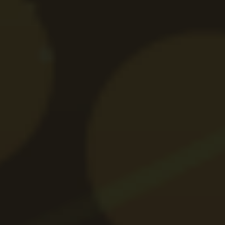
Când vorbim despre cele mai bune cazinouri online
românești, Casino.com.ro este partenerul tău 100%
independent și de încredere. Ești pasionat de jocuri casino
online? Pentru noi, jucătorii sunt cei mai importanți.
Urmărește-ne
Bonusuri