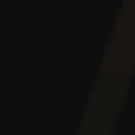
King Casino
Bilion Casino
Zinx Casino
Million Casino
Manhattan Casino
Prima Casino
Metode de plată
Metode de plată și retrageri rapide
Abon
Okto.Cash
Trustly
PaySafeCard