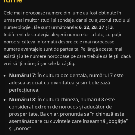
Cele mai norocoase numere din lume au fost obținute în
urma mai multor studii și sondaje, dar și cu ajutorul studiului
numerologiei. Ele sunt următoarele:
6
,
22
,
28
,
37
și
3
.
Indiferent de strategia alegerii numerelor la loto, cu puțin
noroc și câteva informații despre cele mai norocoase
numere avantajele sunt de partea ta. Pe lângă acesta, mai
există și alte numere norocoase pe care trebuie să le știi dacă
vrei să îți mărești șansele la câștig:
Numărul 7
: În cultura occidentală, numărul 7 este
adesea asociat cu divinitatea și simbolizează
perfecțiunea.
Numărul 8
: În cultura chineză, numărul 8 este
considerat extrem de norocos și aducător de
prosperitate. Ba chiar, pronunția sa în chineză este
asemănătoare cu cuvintele care înseamnă „bogăție”
și „noroc”.