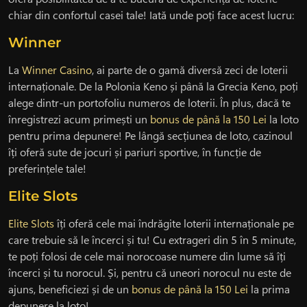
chiar din confortul casei tale! Iată unde poți face acest lucru:
Winner
La
Winner Casino
, ai parte de o gamă diversă zeci de loterii
internaționale. De la Polonia Keno și până la Grecia Keno, poți
alege dintr-un portofoliu numeros de loterii. În plus, dacă te
înregistrezi acum primești un
bonus de până la 150 Lei
la loto
pentru prima depunere! Pe lângă secțiunea de loto, cazinoul
îți oferă sute de jocuri și pariuri sportive, în funcție de
preferințele tale!
Elite Slots
Elite Slots
îți oferă cele mai îndrăgite loterii internaționale pe
care trebuie să le încerci și tu! Cu extrageri din 5 în 5 minute,
te poți folosi de cele mai norocoase numere din lume să îți
încerci și tu norocul. Și, pentru că uneori norocul nu este de
ajuns, beneficiezi și de un
bonus de până la 150 Lei
la prima
depunere la loto!