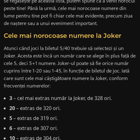
se regăsește pe această listă, putem spune că a venit norocul
peste tine! Până la urmă, cele mai norocoase numere din
lume pentru tine pot fi chiar cele mai evidente, precum ziua
de naștere sau a unui eveniment important.
Cele mai norocoase numere la Joker
Atunci când joci la biletul 5/40 trebuie să selectezi și un
Joker. Acesta este încă un număr care se alege în plus față de
cele 5, deci 5+1 numere. Joker-ul poate să fie orice număr
cuprins între 1-20 sau 1-45, în funcție de biletul de joc. Iată
care sunt cele mai câștigătoare numere la Joker, conform
frecvenței numerelor:
3
– cel mai extras număr la Joker, de 328 ori.
20
– extras de 320 ori.
5
– extras de 319 ori.
6
– extras de 307 ori.
10
– extras de 304 ori.