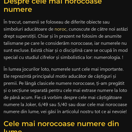
Despre cele mai norocoase
numere
În trecut, oamenii se foloseau de diferite obiecte sau
simboluri aducătoare de
noroc
, cunoscute de către noi astăzi
drept superstiții. Chiar și în prezent ne folosim de anumite
talismane pe care le considerăm norocoase, iar numerele nu
sunt excluse. Există chiar și o disciplină care se ocupă în mod
special cu studiul cifrelor și simbolistica lor: numerologia. !
În lumea jocurilor loto, numerele sunt cele mai importante.
Ele reprezintă principalul motiv aducător de câștiguri și
premii. Pe lângă clasicele numere norocoase, ți-am pregătit
și o secțiune separată pentru cele mai extrase numere la loto
de până acum. Fie că vorbim despre cele mai câștigătoare
numere la Joker, 6/49 sau 5/40 sau doar cele mai norocoase
numere din lume, vei găsi în articolul nostru tot ce ai nevoie!
Cele mai norocoase numere din
lume