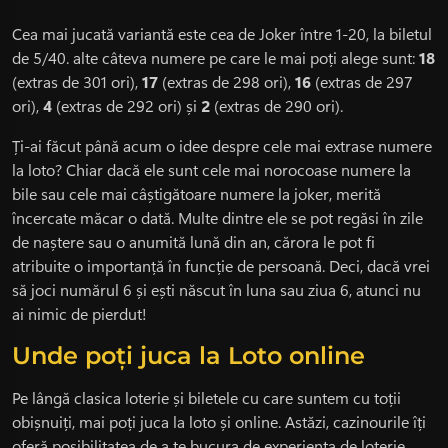
Cea mai jucată variantă este cea de Joker între 1-20, la biletul
de 5/40. alte câteva numere pe care le mai poți alege sunt:
18
(extras de 301 ori),
17
(extras de 298 ori),
16
(extras de 297
ori),
4
(extras de 292 ori) și
2
(extras de 290 ori).
Ți-ai făcut până acum o idee despre cele mai extrase numere
la loto? Chiar dacă ele sunt cele mai norocoase numere la
bile sau cele mai câștigătoare numere la joker, merită
încercate măcar o dată. Multe dintre ele se pot regăsi în zile
de naștere sau o anumită lună din an, cărora le pot fi
atribuite o importanță în funcție de persoană. Deci, dacă vrei
să joci numărul 6 și ești născut în luna sau ziua 6, atunci nu
ai nimic de pierdut!
Unde poți juca la Loto online
Pe lângă clasica loterie și biletele cu care suntem cu toții
obișnuiți, mai poți juca la loto și online. Astăzi, cazinourile îți
oferă posibilitatea de a te bucura de experiența de loterie