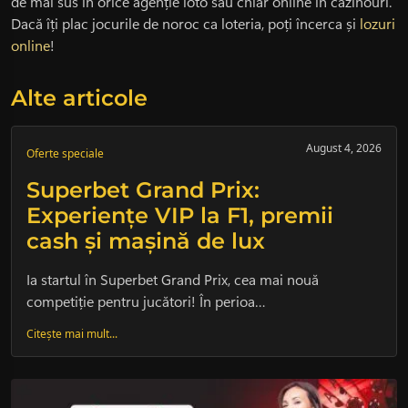
de mai sus în orice agenție loto sau chiar online în cazinouri.
Dacă îți plac jocurile de noroc ca loteria, poți încerca și
lozuri
online
!
Alte articole
August 4, 2026
Oferte speciale
Superbet Grand Prix:
Experiențe VIP la F1, premii
cash și mașină de lux
Ia startul în Superbet Grand Prix, cea mai nouă
competiție pentru jucători! În perioa…
Citește mai mult...