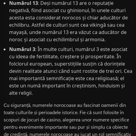
Numărul 13
: Deși numărul 13 are o reputație
negativă, fiind asociat cu ghinionul, în unele culturi
acesta esta considerat norocos și chiar aducător de
echilibru. Astfel de culturi sunt cea vikingă sau cea
mayașă, unde numărul 13 era văzut ca aducător de
noroc și asociat cu echilimbrul și armonia.
Numărul 3
: În multe culturi, numărul 3 este asociat
cu ideea de fertilitate, creștere și prosperitate. În
folclorul european, superstițiile susțin că dorințele
devin realitate atunci când sunt rostite de trei ori. Cea
mai importantă semnificație este cea religioasă; el
este un numă important în creștinism, hinduism și
alte religii.
Cu siguranță, numerele norocoase au fascinat oamenii din
toate culturile și perioadele istorice. Fie că sunt folosite în
scopuri de jocuri de casino, alegerea unor numere specifice
pentru evenimente importante sau pur și simplu ca obiecte
de credință, numerele norocoase au jucat un rol semnificativ