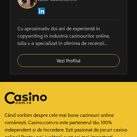
Cu aproximativ doi ani de experiență în
copywriting în industria cazinourilor online,
Iulia s-a specializat în oferirea de recenzii
transparente și de…
Vezi Profilul
Când vorbim despre cele mai bune cazinouri online
românești, Casino.com.ro este partenerul tău 100%
independent și de încredere. Ești pasionat de jocuri casino
online? Pentru noi, jucătorii sunt cei mai importanți.