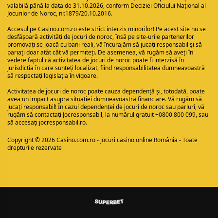
valabilă până la data de 31.10.2026, conform Deciziei Oficiului Național al
Jocurilor de Noroc, nr.1879/20.10.2016.
Accesul pe
Casino.com.ro
este strict interzis minorilor! Pe acest site nu se
desfășoară activități de jocuri de noroc, însă pe site-urile partenerilor
promovați se joacă cu bani reali, vă încurajăm să jucați responsabil și să
pariați doar atât cât vă permiteți. De asemenea, vă rugăm să aveți în
vedere faptul că activitatea de jocuri de noroc poate fi interzisă în
jurisdicția în care sunteți localizat, fiind responsabilitatea dumneavoastră
să respectați legislația în vigoare.
Activitatea de jocuri de noroc poate cauza dependență și, totodată, poate
avea un impact asupra situației dumneavoastră financiare. Vă rugăm să
jucați responsabil! În cazul dependenței de jocuri de noroc sau pariuri, vă
rugăm să contactați Jocresponsabil, la numărul gratuit +0800 800 099, sau
să accesați
jocresponsabil.ro
.
Copyright © 2026 Casino.com.ro - jocuri casino online România - Toate
drepturile rezervate