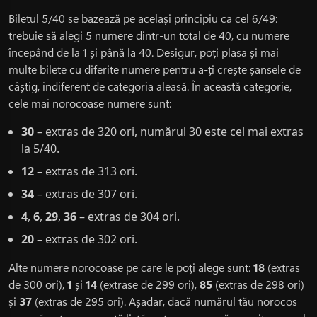
Biletul 5/40 se bazează pe același principiu ca cel 6/49:
trebuie să alegi 5 numere dintr-un total de 40, cu numere
începând de la 1 și până la 40. Desigur, poți plasa și mai
multe bilete cu diferite numere pentru a-ți crește șansele de
câștig, indiferent de categoria aleasă. În această categorie,
cele mai norocoase numere sunt:
30
– extras de 320 ori, numărul 30 este cel mai extras
la 5/40.
12
– extras de 313 ori.
34
– extras de 307 ori.
4
,
6
,
29
,
36
– extras de 304 ori.
20
– extras de 302 ori.
Alte numere norocoase pe care le poți alege sunt:
18
(extras
de 300 ori),
1
și
14
(extrase de 299 ori),
85
(extras de 298 ori)
și
37
(extras de 295 ori). Așadar, dacă numărul tău norocos