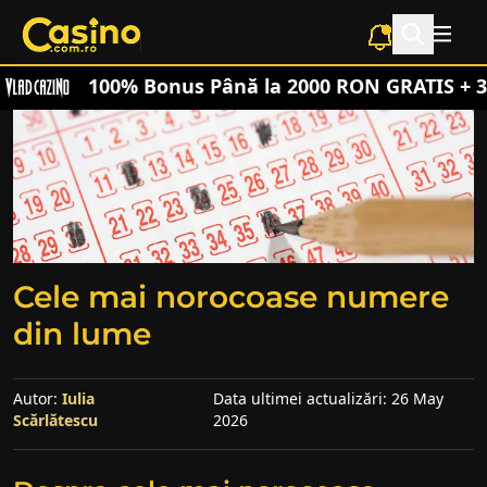
Skip
to
content
100% Bonus Până la 2000 RON GRATIS + 30
Cele mai norocoase numere
din lume
Autor:
Iulia
Data ultimei actualizări: 26 May
Scărlătescu
2026