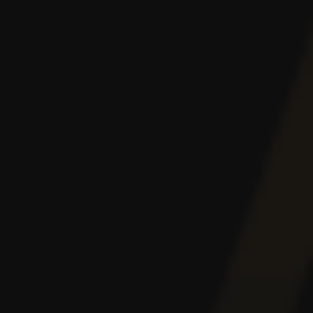
Recenzii casino
Unibet Casino
Superbet Casino
Winbet Casino
Joker Casino
Netbet Casino
Winboss Casino
King Casino
Bilion Casino
Zinx Casino
Million Casino
Manhattan Casino
Prima Casino