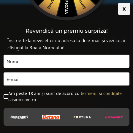
Skip
to
content
IS + 300 Rotiri Gratuite
Revendică un premiu surpriză!
Recenzie Favbet
Aplicație Favbet
Înscrie-te la newsletter cu adresa ta de e-mail și vezi ce ai
câștigat la Roata Norocului!
Favbet Aplicație – Funcții,
bonusuri și descărcare
Autor:
Iulia
Data ultimei actualizări: 23 Jul
Scărlătescu
2026
Am peste 18 ani și sunt de acord cu
termenii și condițiile
casino.com.ro
care
Funcționalități
Posibile probleme
Joacă responsabi