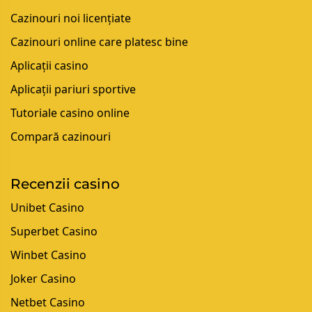
Cazinouri noi licențiate
Cazinouri online care platesc bine
Aplicații casino
Aplicații pariuri sportive
Tutoriale casino online
Compară cazinouri
Recenzii casino
Unibet Casino
Superbet Casino
Winbet Casino
Joker Casino
Netbet Casino