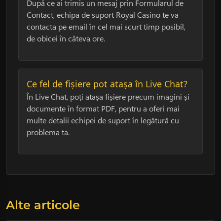
După ce ai trimis un mesaj prin Formularul de
Contact, echipa de suport Royal Casino te va
contacta pe email în cel mai scurt timp posibil,
de obicei în câteva ore.
Ce fel de fișiere pot atașa în Live Chat?
În Live Chat, poți atașa fișiere precum imagini și
documente în format PDF, pentru a oferi mai
multe detalii echipei de suport în legătură cu
problema ta.
Alte articole