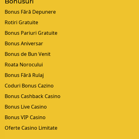
Bonusuri
Bonus Fără Depunere
Rotiri Gratuite
Bonus Pariuri Gratuite
Bonus Aniversar
Bonus de Bun Venit
Roata Norocului
Bonus Fără Rulaj
Coduri Bonus Cazino
Bonus Cashback Casino
Bonus Live Casino
Bonus VIP Casino
Oferte Casino Limitate