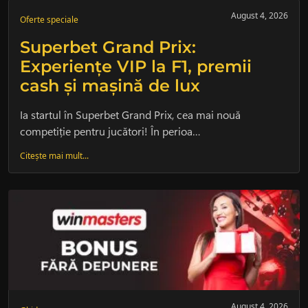
August 4, 2026
Oferte speciale
Superbet Grand Prix:
Experiențe VIP la F1, premii
cash și mașină de lux
Ia startul în Superbet Grand Prix, cea mai nouă
competiție pentru jucători! În perioa…
Citește mai mult...
August 4, 2026