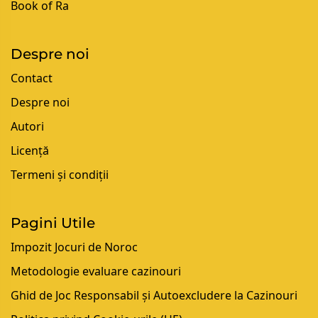
Book of Ra
Despre noi
Contact
Despre noi
Autori
Licență
Termeni și condiții
Pagini Utile
Impozit Jocuri de Noroc
Metodologie evaluare cazinouri
Ghid de Joc Responsabil și Autoexcludere la Cazinouri