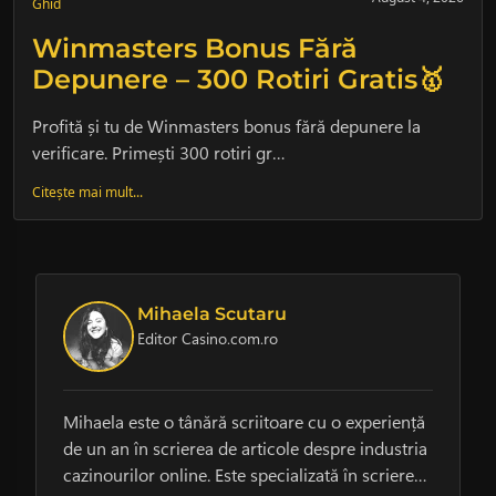
Ghid
Winmasters Bonus Fără
Depunere – 300 Rotiri Gratis🥇
Profită și tu de Winmasters bonus fără depunere la
verificare. Primești 300 rotiri gr…
Citește mai mult...
Mihaela Scutaru
Editor Casino.com.ro
Mihaela este o tânără scriitoare cu o experiență
de un an în scrierea de articole despre industria
cazinourilor online. Este specializată în scrierea