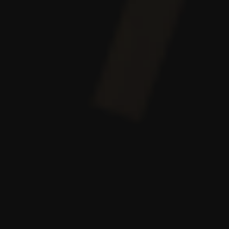
Card de Credit
Jocuri Recomandate
Shining Crown
Crazy Monkey
Burning Hot
Sizzling Hot Deluxe
American Poker 2
Lucky Lady Charm Deluxe
Hot Spin
Book of Ra
Despre noi