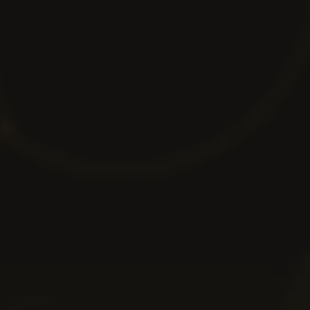
Pașii necesari pentru activarea acestui
bonus fără depunere la Stanleybet
1
Accesezi site-ul Stanleybet Casino și completezi
formularul de înregistrare
2
Te loghezi pe cont și îți verifici identitatea, numărul
de telefon și adresa de e-mail
3
Primești în maxim 1 oră de la verificare 150 rotiri
gratuite fără depunere Stanleybet la Shining
Crown Clover Chance
Ce termeni și condiții se aplică la
Stanleybet bonus fără depunere