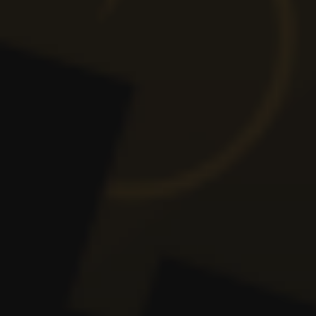
Producători sloturi
Păcănele cu Fructe
Jocuri cu Speciale
Păcănele cu Dublaje
Păcănele cu Coroane
Blackjack Online Gratis
Păcănele cu Trifoi
Cazinouri Online
Recenzii Cazinouri
Cazinouri noi licențiate
Cazinouri online care platesc bine
Aplicații casino