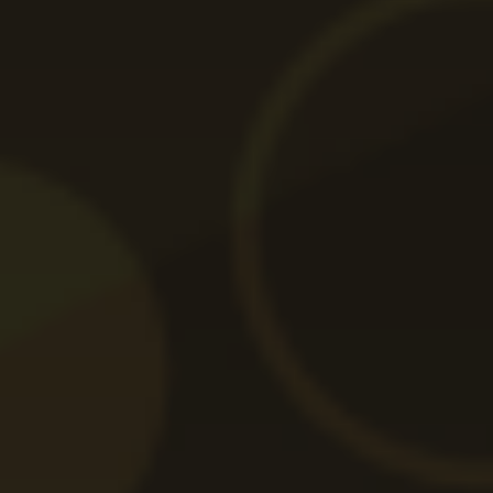
Dacă vrei să joci gratuit fără riscuri, atunci bonusul fără
depunere Stanleybet este exact oferta de care aveai nevoie.
Pentru că la verificare primești 150 rotiri gratuite fără
depunere pe o miză de 0.20 RON la slotul Shining Crown
Clover Chance.
Chiar dacă are condiții de rulaj ridicate, nu te încurcă cu
nimic să activezi oferta. Și asta pentru că nu trebuie să faci
nicio depunere pentru activare. Așadar, dacă vrei să joci
păcănele gratis
, profită și tu acum de Stanleybet bonus fără
depunere!
Întrebări frecvente
Cum pot obține la Stanleybet bonus
fără depunere?
Dacă vrei să obții la Stanleybet bonus fără