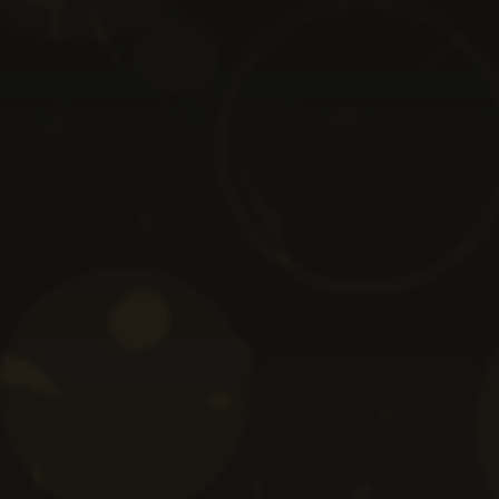
L1193408W001140
Bonus casino cu depunere
Bo
100% Bonus Până la
100% 
2000 RON + 400 Rotiri
Gratuite
Profită Acum
Vezi mai mult