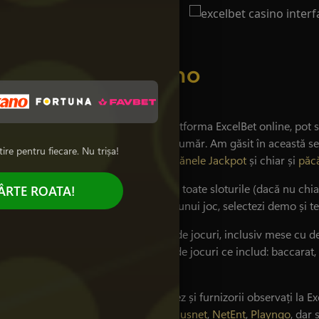
ri ExcelBet Casino
rificărilor pe care le-am făcut pe platforma ExcelBet online, po
cănele diferite. Mai exact, 4977 la număr. Am găsit în această s
tire pentru fiecare. Nu
trișa
!
cu speciale
,
păcănele Megaways
,
păcănele Jackpot
și chiar și
păcă
la ExcelBet Casino poți testa aproape toate sloturile (dacă nu chia
ÂRTE ROATA!
joc. Pur și simplu apeși pe imaginea unui joc, selectezi demo și te
ea de casino live am găsit peste 100 de jocuri, inclusiv mese cu d
ngă acestea am găsit și alte variante de jocuri ce includ: baccarat,
r.
 ExcelBet recenzie vreau să menționez și furnizorii observați la E
or români precum
Pragmatic Play
,
Amusnet
,
NetEnt
,
Playngo
, dar