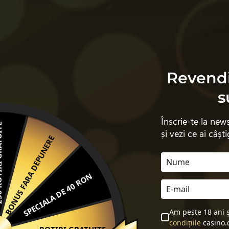
Tipuri
Prezen
tot ter
Site o
Sediu 
Revend
STJ 30
Bd. Tud
s
Am verific
Înscrie-te la new
RATUITE
și vezi ce ai câș
BONUS FARA DEPUNERE
Inte
Interfața 
SPECIALA DE 40 RON
Limited. Î
live, bing
Am peste 18 ani 
Dacă vrei 
condițiile
casino.