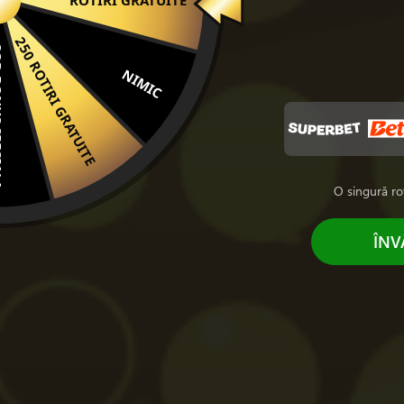
ROTIRI GRATUITE
250 ROTIRI GRATUITE
ECIALA
NIMIC
Jocu
În urma ve
4970 de pă
O
singură
ro
păcănele 
Pentru că 
ÎNV
contul de 
În secțiun
live
. Pe lâ
Draw Poke
În această
jucătoril