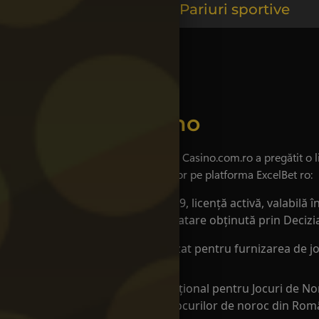
Pariuri sportive
ri ExcelBet Casino
 în această ExcelBet recenzie echipa Casino.com.ro a pregătit o li
formațiilor publice afișate de operator pe platforma ExcelBet ro:
r
licență ONJN
:
L1213823W001269, licență activă, valabilă în
 25.02.2021); autorizație de exploatare obținută prin Decizia
licență:
Clasa I
– operator autorizat pentru furnizarea de jo
tate de reglementare:
Oficiul Național pentru Jocuri de No
ierea și supravegherea industriei jocurilor de noroc din Rom