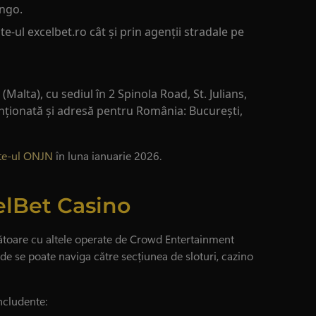
ingo.
e-ul excelbet.ro cât și prin agenții stradale pe
alta), cu sediul în 2 Spinola Road, St. Julians,
nționată și adresă pentru România: București,
ite-ul ONJN
în luna ianuarie 2026.
celBet Casino
nătoare cu altele operate de Crowd Entertainment
de se poate naviga către secțiunea de sloturi, cazino
ncludente: