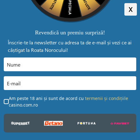
Skip
to
content
RATIS + 300 Rotiri Gratuite
Revendică un premiu surpriză!
Zombie Carnival
Înscrie-te la newsletter cu adresa ta de e-mail și vezi ce ai
câștigat la Roata Norocului!
Joacă gratis
100% Bonus până la 2000 RON + 225 de Rotiri Gratuite
Am peste 18 ani și sunt de acord cu
termenii și condițiile
casino.com.ro
Profită acum