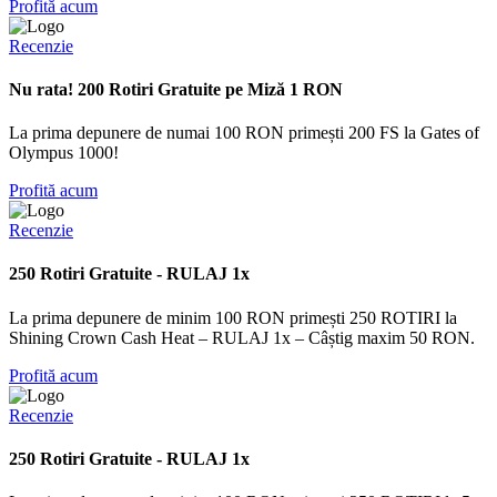
Profită acum
Recenzie
Nu rata! 200 Rotiri Gratuite pe Miză 1 RON
La prima depunere de numai 100 RON primești 200 FS la Gates of
Olympus 1000!
Profită acum
Recenzie
250 Rotiri Gratuite - RULAJ 1x
La prima depunere de minim 100 RON primești 250 ROTIRI la
Shining Crown Cash Heat – RULAJ 1x – Câștig maxim 50 RON.
Profită acum
Recenzie
250 Rotiri Gratuite - RULAJ 1x