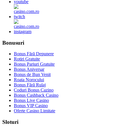
Bonusuri
Bonus Fără Depunere
Rotiri Gratuite
Bonus Pariuri Gratuite
Bonus Aniversar
Bonus de Bun Venit
Roata Norocului
Bonus Fără Rulaj
Coduri Bonus Cazino
Bonus Cashback Casino
Bonus Live Casino
Bonus VIP Casino
Oferte Casino Limitate
Sloturi