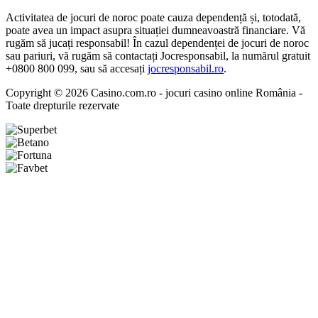
Activitatea de jocuri de noroc poate cauza dependență și, totodată,
poate avea un impact asupra situației dumneavoastră financiare. Vă
rugăm să jucați responsabil! În cazul dependenței de jocuri de noroc
sau pariuri, vă rugăm să contactați Jocresponsabil, la numărul gratuit
+0800 800 099, sau să accesați
jocresponsabil.ro
.
Copyright © 2026 Casino.com.ro - jocuri casino online România -
Toate drepturile rezervate