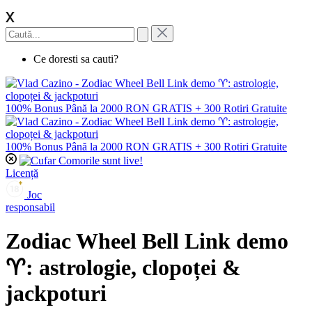
Ce doresti sa cauti?
100% Bonus Până la 2000 RON GRATIS + 300 Rotiri Gratuite
100% Bonus Până la 2000 RON GRATIS + 300 Rotiri Gratuite
Comorile sunt live!
Licență
Joc
responsabil
Zodiac Wheel Bell Link demo
♈️: astrologie, clopoței &
jackpoturi