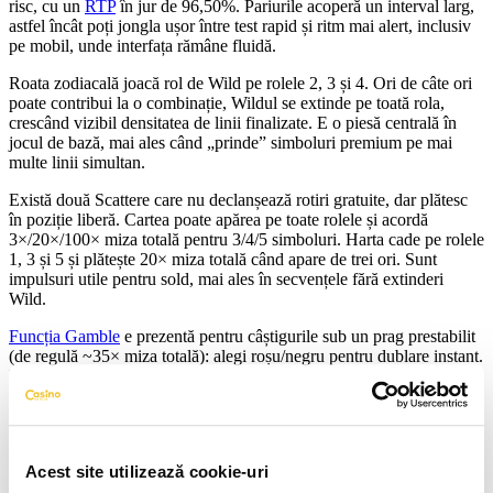
risc, cu un
RTP
în jur de 96,50%. Pariurile acoperă un interval larg,
astfel încât poți jongla ușor între test rapid și ritm mai alert, inclusiv
pe mobil, unde interfața rămâne fluidă.
Roata zodiacală joacă rol de Wild pe rolele 2, 3 și 4. Ori de câte ori
poate contribui la o combinație, Wildul se extinde pe toată rola,
crescând vizibil densitatea de linii finalizate. E o piesă centrală în
jocul de bază, mai ales când „prinde” simboluri premium pe mai
multe linii simultan.
Există două Scattere care nu declanșează rotiri gratuite, dar plătesc
în poziție liberă. Cartea poate apărea pe toate rolele și acordă
3×/20×/100× miza totală pentru 3/4/5 simboluri. Harta cade pe rolele
1, 3 și 5 și plătește 20× miza totală când apare de trei ori. Sunt
impulsuri utile pentru sold, mai ales în secvențele fără extinderi
Wild.
Funcția Gamble
e prezentă pentru câștigurile sub un prag prestabilit
(de regulă ~35× miza totală): alegi roșu/negru pentru dublare instant.
E o unealtă de ritm – eficientă pentru a ridica plățile medii, dar de
folosit cu măsură.
Bell Link este miza mare a jocului. Când cel puțin 5 Clopoței
aterizează simultan, intri într-o rundă cu 3 re-rotiri, în care pe ecran
Acest site utilizează cookie-uri
apar exclusiv Clopoței. Fiecare nou simbol resetă contorul la 3 și
adaugă fie o valoare cash, fie o etichetă de jackpot. Runda se încheie