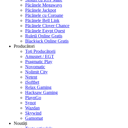
Păcănele Megaways
Păcănele Jackpot
Păcănele cu Coroane
Păcănele Bell Link
Păcănele Clover Chance
Păcănele Egypt Quest
Ruletă Online Gratis
Blackjack Online Gratis
Producători
Toți Producătorii
Amusnet / EGT
Pragmatic Play
Novomatic
Nolimit City
Netent
iSoftbet
Relax Gaming
Hacksaw Gaming
PlaynGo
Synot
Wazdan
Skywind
Gamomat
Noutăți