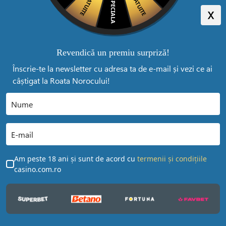
Skip
to
content
N GRATIS + 300 Rotiri Gratuite
Revendică un premiu surpriză!
Acasă
Păcănele Gratis
Starburst
Înscrie-te la newsletter cu adresa ta de e-mail și vezi ce ai
Starburst
câștigat la Roata Norocului!
Joacă gratis
100% Bonus până la 2000 RON +
225 de Rotiri Gratuite
Am peste 18 ani și sunt de acord cu
termenii și condițiile
PROFITĂ ACUM
casino.com.ro