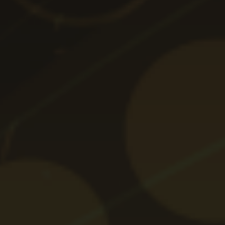
Scopul jocului Slot Planet Fortune
gratis
Scopul jocului Planet Fortune gratis este de a opri Revoluția
Roboților. De aceea, tu, vânător al spațiului, trebuie să faci tot
posibilul pentru a salva ziua! Dar, nu-ți face griji, îți primești
averea într-un fel sau altul.
Înainte de a merge și a explora frontierele acestui spațiu, vi se
recomandă să vă ajustați mizele. Făcând clic pe numerele din
panoul rapid de pariere puteți seta pariurile care variază de la
0,05 la 100. Butonul „Spin” este utilizat pentru a seta rolele în
mișcare. Opțiunea „Auto Play” va roti automat rolele fără
întrerupere pentru un număr selectat de ori.
Roboții sunt simbolurile Wild și pot acționa ca substituenți
pentru toate simbolurile din joc. Simbolurile Wild pot crea
combinații de câștig pe cont propriu sau când le substituie