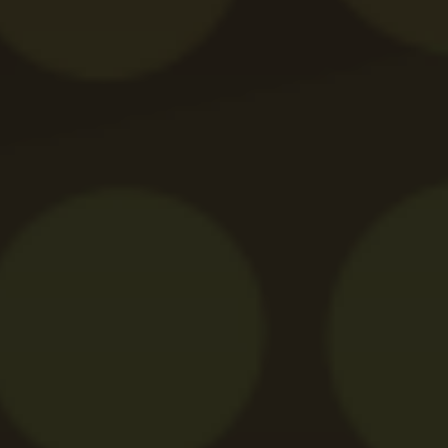
privire la modul în care folosiți site-ul nostru. Aceștia le
pot combina cu alte informații oferite de dvs. sau culese
în urma folosirii serviciilor lor.
Când vorbim despre cele mai bune cazinouri online
românești, Casino.com.ro este partenerul tău 100%
independent și de încredere. Ești pasionat de jocuri casino
Afişare
online? Pentru noi, jucătorii sunt cei mai importanți.
Urmărește-ne
Permite toate
Personalizează
Bonusuri
Bonus Fără Depunere
Rotiri Gratuite
Bonus Pariuri Gratuite
Bonus Aniversar