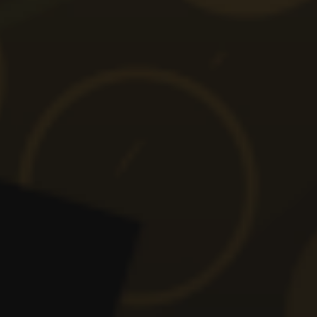
Tutoriale casino online
Compară cazinouri
Recenzii casino
Unibet Casino
Superbet Casino
Winbet Casino
Joker Casino
Netbet Casino
Winboss Casino
King Casino
Bilion Casino
Zinx Casino