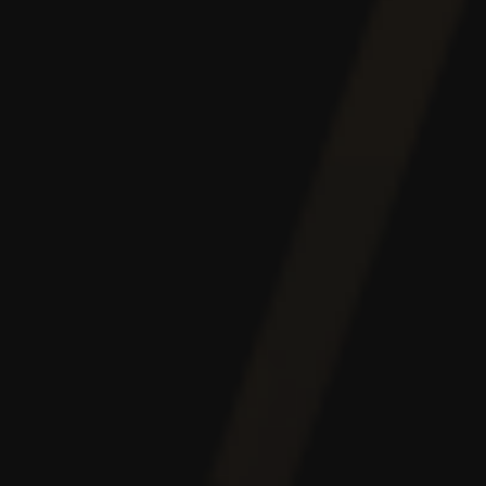
Jocuri Recomandate
Shining Crown
Crazy Monkey
Burning Hot
Sizzling Hot Deluxe
American Poker 2
Lucky Lady Charm Deluxe
Hot Spin
Book of Ra
Despre noi
Contact
Despre noi