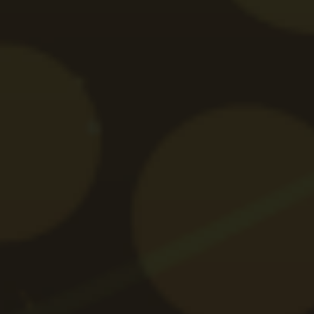
Păcănele cu Fructe
Jocuri cu Speciale
Păcănele cu Dublaje
Păcănele cu Coroane
Blackjack Online Gratis
Păcănele cu Trifoi
Cazinouri Online
Recenzii Cazinouri
Cazinouri noi licențiate
Cazinouri online care platesc bine
Aplicații casino
Aplicații pariuri sportive