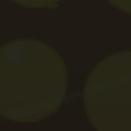
Bonus de Bun Venit
Roata Norocului
Bonus Fără Rulaj
Coduri Bonus Cazino
Bonus Cashback Casino
Bonus Live Casino
Bonus VIP Casino
Oferte Casino Limitate
Sloturi
Sloturi Gratis
Jocuri Păcănele Gratis
Producători sloturi