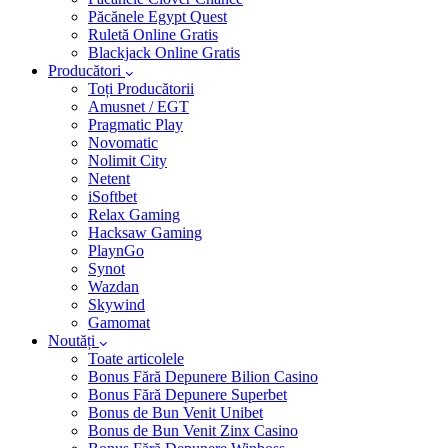
Păcănele Egypt Quest
Ruletă Online Gratis
Blackjack Online Gratis
Producători
Toți Producătorii
Amusnet / EGT
Pragmatic Play
Novomatic
Nolimit City
Netent
iSoftbet
Relax Gaming
Hacksaw Gaming
PlaynGo
Synot
Wazdan
Skywind
Gamomat
Noutăți
Toate articolele
Bonus Fără Depunere Bilion Casino
Bonus Fără Depunere Superbet
Bonus de Bun Venit Unibet
Bonus de Bun Venit Zinx Casino