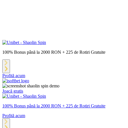
100% Bonus până la 2000 RON + 225 de Rotiri Gratuite
Profită acum
Joacă gratis
100% Bonus până la 2000 RON + 225 de Rotiri Gratuite
Profită acum