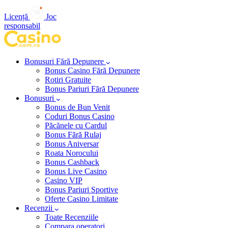
Licență
Joc
responsabil
Bonusuri Fără Depunere
Bonus Casino Fără Depunere
Rotiri Gratuite
Bonus Pariuri Fără Depunere
Bonusuri
Bonus de Bun Venit
Coduri Bonus Casino
Păcănele cu Cardul
Bonus Fără Rulaj
Bonus Aniversar
Roata Norocului
Bonus Cashback
Bonus Live Casino
Casino VIP
Bonus Pariuri Sportive
Oferte Casino Limitate
Recenzii
Toate Recenziile
Compara operatori