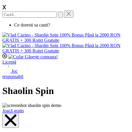
Ce doresti sa cauti?
100% Bonus Până la 2000 RON
GRATIS + 300 Rotiri Gratuite
100% Bonus Până la 2000 RON
GRATIS + 300 Rotiri Gratuite
Găsește comoara!
Licență
Joc
responsabil
Shaolin Spin
Joacă gratis