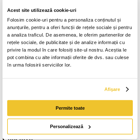
Printre simbolurile clasice pe care trebuie să le urmărești, vei găsi și
simboluri speciale care te vor ajuta să îți înmulțești câștigurile!
Acest site utilizează cookie-uri
Shaolin Spin slot gratis dispune de majoritatea simbolurilor speciale
Folosim cookie-uri pentru a personaliza conținutul și
pe care orice amator de sloturi le recunoaște, respectiv simbolurile
Wild și Scatter. Ele au următoarele funcții:
anunțurile, pentru a oferi funcții de rețele sociale și pentru
a analiza traficul. De asemenea, le oferim partenerilor de
Wild
– reprezentat de simbolul Yin și Yang, acesta apare doar
pe rolele 3, 4 si 5 de joc. Acesta va înlocui toate celelalte
rețele sociale, de publicitate și de analize informații cu
simboluri, cu excepția Scatterului. Foarte important de reținut,
privire la modul în care folosiți site-ul nostru. Aceștia le
simbolul Wild se va extinde cu câte o căsuță în toate cele patru
pot combina cu alte informații oferite de dvs. sau culese
direcții (sus, jos, stânga și dreapta). În plus, cinci simboluri
Wild pe cele cinci role va declanșa un jackpot de 2.500 de
în urma folosirii serviciilor lor.
credite!
Scatter
– reprezentat de un luptător shaolin, va oferi 10, 15
sau 20 de rotiri gratuite, în funcție de miză. De asemenea, în
timpul rotirilor, toate câștigurile vor fi înmulțite cu 3.
Afişare
Așa cum am spus mai devreme, Shaolin Spin slot demo te poartă
într-o călătorie asiatică autentică. Simbolurile sale sunt foarte bine
Permite toate
realizate, iar RTP-ul de 97,15% îți va garanta faptul că plățile sunt
medii spre mari. Câștigurile tale pot fi și mai mari cu ajutorul
simbolurilor și funcțiilor speciale. Lasă norocul să te poarte într-o
călătorie de neuitat cu slotul Shaolin Spin!
Personalizează
Concluzii