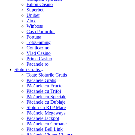
Bilion Casino
Superbet
Unibet
Zinx
Winboss
Casa Pariurilor
Fortuna
TotoGaming
Conticazino
Vlad Cazino
Prima Casino
Pacanele.ro
Sloturi Gratis
Toate Sloturile Gratis
Păcănele Gratis
Păcănele cu Fructe
Păcănele cu Trifoi
Păcănele cu Speciale
Păcănele cu Dublaje
Sloturi cu RTP Mare
Păcănele Megaways
Păcănele Jackpot
Păcănele cu Coroane
Păcănele Bell Link
Păcănele Clover Chance