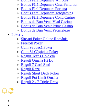
Bonus Fără Depunere Winboss
Bonus Fără Depunere Casa Pariurilor
Bonus Fără Depunere Fortuna
Bonus Fără Depunere Totogaming
Bonus Fără Depunere Conti Casino
Bonus de Bun Venit Vlad Cazino
Bonus de Bun Venit Prima Casino
Bonus de Bun Venit Păcănele.ro
Poker
Site-uri Poker Online România
Freeroll Poker
Cum Se Joacă Poker
Cum Să Câștigi la Poker
Reguli Texas Hold'em
Reguli Omaha Hi-Lo
Reguli 7 Card Stud
Reguli Razz
Reguli Short Deck Poker
Reguli Pot Limit Omaha
Reguli 2 - 7 Triple Draw