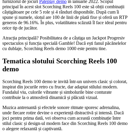
furnizorul de jocuri
Pateplay demo
în ianuarie 2022. Scopul
principal în acest slot Scorching Reels 100 este să obții combinații
câștigătoare pe cele 5 role și 4 rânduri disponibile. După cum îi
spune și numele, slotul are 100 de linii de plată fixe și oferă un RTP
generos de 96.16%. În plus, volatilitatea scăzută îl face ideal pentru
orice tip de jucător.
Atracția principală? Posibilitatea de a câștiga un Jackpot Progresiv
spectaculos și funcția specială Gamble! Dacă ești fanul păcănelelor
cu dublaje, Scorching Reels demo 1000 este pentru tine.
Tematica slotului Scorching Reels 100
demo
Scorching Reels 100 demo te invită într-un univers clasic și colorat,
inspirat din jocurile retro cu fructe, dar adaptat stilului modern.
Fundalul viu, culorile vibrante și simbolurile bine conturate
contribuie la o atmosferă dinamică și plăcută vizual.
Muzica antrenantă și efectele sonore ritmate sporesc adrenalina,
unde fiecare rotire devine o experiență distractivă și intensă. Dacă
joci pentru prima dată, vei observa cum această combinație între
stilul clasic și design-ul modern face din Scorching Reels 100 demo
o alegere relaxantă și captivantă.