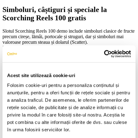
Simboluri, câștiguri și speciale la
Scorching Reels 100 gratis
Slotul Scorching Reels 100 demo include simboluri clasice de fructe
precum cireșe, lămâi, portocale și struguri, dar și simboluri mai
valoroase precum steaua și dolarul (Scatter).
Iată mai multe despre simbolurile speciale din acest slot Scorching
Reels 100:
Scatter:
Reprezentat de semnul dolarului, îți aduce câștiguri
suplimentare semnificative de până la x7 miza ta.
Wild:
Are rolul de a înlocui orice alt simbol, cu excepția
Acest site utilizează cookie-uri
simbolului Scatter.
Folosim cookie-uri pentru a personaliza conținutul și
Jackpot:
Funcția Jackpot se poate declanșa aleatoriu după ce
jocul de bază se termină și toate câștigurile sunt plătite. Cele
anunțurile, pentru a oferi funcții de rețele sociale și pentru
patru niveluri ale jackpot-ului sunt vizibile, reprezentate de
a analiza traficul. De asemenea, le oferim partenerilor de
cele patru simboluri cu doamne, fiecare dintre ele
rețele sociale, de publicitate și de analize informații cu
reprezentând un nivel: red, blue, green și purple. Pe lângă
acestea, ai și un premiu bonus ilustrat printr-o sferă
privire la modul în care folosiți site-ul nostru. Aceștia le
misterioasă „Extra Cash”.
pot combina cu alte informații oferite de dvs. sau culese
Gamble:
Ai șansa de a-ți dubla câștigurile după fiecare rundă
în urma folosirii serviciilor lor.
câștigătoare. Dacă optezi pentru această funcție, trebuie să
alegi dintre roșu și negru. Dacă ghicești corect, câștigurile îți