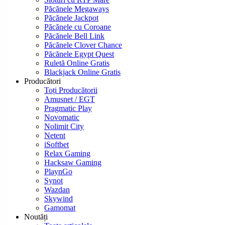
Păcănele Megaways
Păcănele Jackpot
Păcănele cu Coroane
Păcănele Bell Link
Păcănele Clover Chance
Păcănele Egypt Quest
Ruletă Online Gratis
Blackjack Online Gratis
Producători
Toți Producătorii
Amusnet / EGT
Pragmatic Play
Novomatic
Nolimit City
Netent
iSoftbet
Relax Gaming
Hacksaw Gaming
PlaynGo
Synot
Wazdan
Skywind
Gamomat
Noutăți