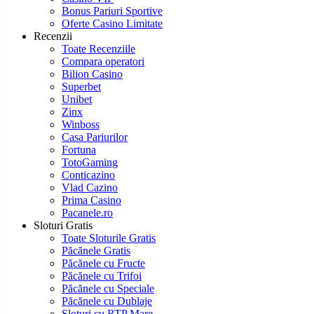
Bonus Pariuri Sportive
Oferte Casino Limitate
Recenzii
Toate Recenziile
Compara operatori
Bilion Casino
Superbet
Unibet
Zinx
Winboss
Casa Pariurilor
Fortuna
TotoGaming
Conticazino
Vlad Cazino
Prima Casino
Pacanele.ro
Sloturi Gratis
Toate Sloturile Gratis
Păcănele Gratis
Păcănele cu Fructe
Păcănele cu Trifoi
Păcănele cu Speciale
Păcănele cu Dublaje
Sloturi cu RTP Mare