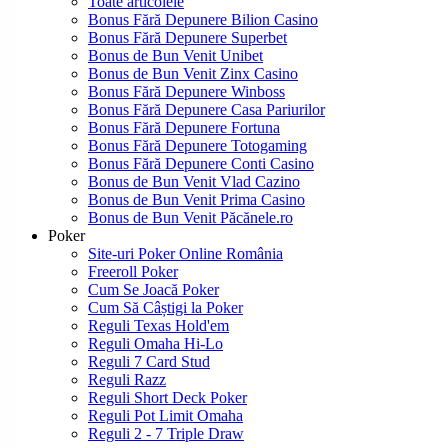
Toate articolele
Bonus Fără Depunere Bilion Casino
Bonus Fără Depunere Superbet
Bonus de Bun Venit Unibet
Bonus de Bun Venit Zinx Casino
Bonus Fără Depunere Winboss
Bonus Fără Depunere Casa Pariurilor
Bonus Fără Depunere Fortuna
Bonus Fără Depunere Totogaming
Bonus Fără Depunere Conti Casino
Bonus de Bun Venit Vlad Cazino
Bonus de Bun Venit Prima Casino
Bonus de Bun Venit Păcănele.ro
Poker
Site-uri Poker Online România
Freeroll Poker
Cum Se Joacă Poker
Cum Să Câștigi la Poker
Reguli Texas Hold'em
Reguli Omaha Hi-Lo
Reguli 7 Card Stud
Reguli Razz
Reguli Short Deck Poker
Reguli Pot Limit Omaha
Reguli 2 - 7 Triple Draw