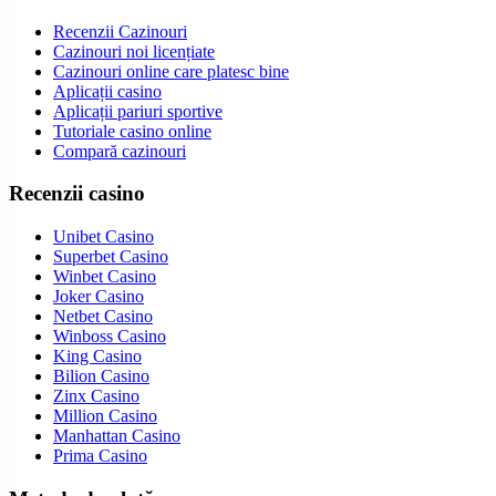
Recenzii Cazinouri
Cazinouri noi licențiate
Cazinouri online care platesc bine
Aplicații casino
Aplicații pariuri sportive
Tutoriale casino online
Compară cazinouri
Recenzii casino
Unibet Casino
Superbet Casino
Winbet Casino
Joker Casino
Netbet Casino
Winboss Casino
King Casino
Bilion Casino
Zinx Casino
Million Casino
Manhattan Casino
Prima Casino