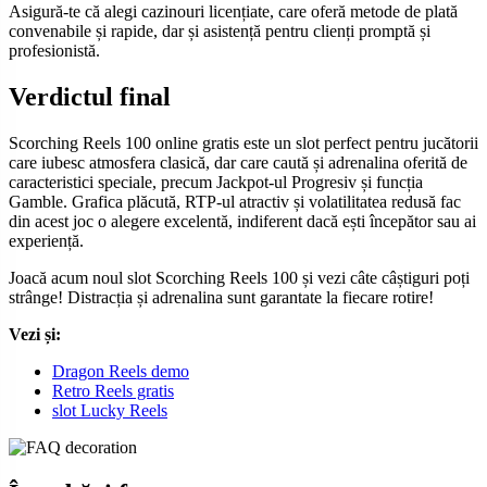
Asigură-te că alegi cazinouri licențiate, care oferă metode de plată
convenabile și rapide, dar și asistență pentru clienți promptă și
profesionistă.
Verdictul final
Scorching Reels 100 online gratis este un slot perfect pentru jucătorii
care iubesc atmosfera clasică, dar care caută și adrenalina oferită de
caracteristici speciale, precum Jackpot-ul Progresiv și funcția
Gamble. Grafica plăcută, RTP-ul atractiv și volatilitatea redusă fac
din acest joc o alegere excelentă, indiferent dacă ești începător sau ai
experiență.
Joacă acum noul slot Scorching Reels 100 și vezi câte câștiguri poți
strânge! Distracția și adrenalina sunt garantate la fiecare rotire!
Vezi și:
Dragon Reels demo
Retro Reels gratis
slot Lucky Reels