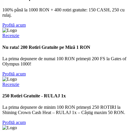
100% până la 1000 RON + 400 rotiri gratuite: 150 CASH, 250 cu
rulaj.
Profită acum
Recenzie
Nu rata! 200 Rotiri Gratuite pe Miză 1 RON
La prima depunere de numai 100 RON primești 200 FS la Gates of
Olympus 1000!
Profită acum
Recenzie
250 Rotiri Gratuite - RULAJ 1x
La prima depunere de minim 100 RON primești 250 ROTIRI la
Shining Crown Cash Heat – RULAJ 1x – Câștig maxim 50 RON.
Profită acum