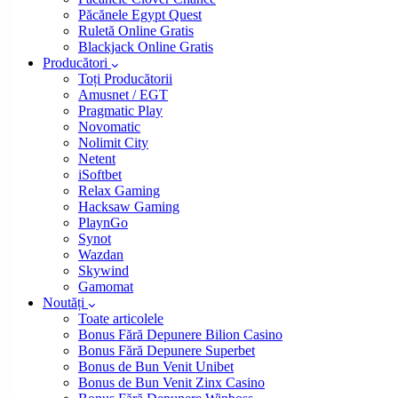
Păcănele Egypt Quest
Ruletă Online Gratis
Blackjack Online Gratis
Producători
Toți Producătorii
Amusnet / EGT
Pragmatic Play
Novomatic
Nolimit City
Netent
iSoftbet
Relax Gaming
Hacksaw Gaming
PlaynGo
Synot
Wazdan
Skywind
Gamomat
Noutăți
Toate articolele
Bonus Fără Depunere Bilion Casino
Bonus Fără Depunere Superbet
Bonus de Bun Venit Unibet
Bonus de Bun Venit Zinx Casino