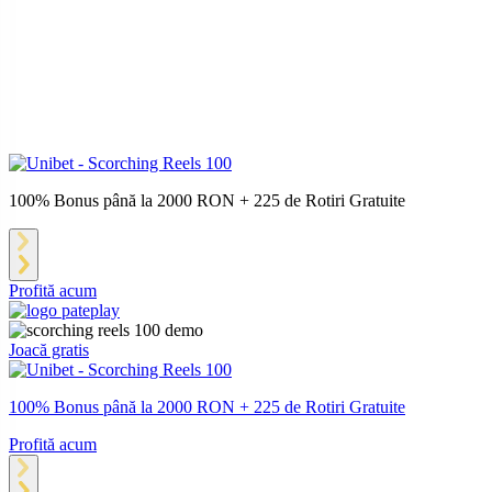
100% Bonus până la 2000 RON + 225 de Rotiri Gratuite
Profită acum
Joacă gratis
100% Bonus până la 2000 RON + 225 de Rotiri Gratuite
Profită acum