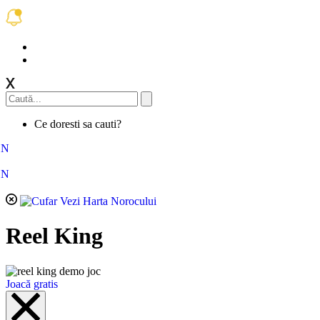
Ce doresti sa cauti?
Vezi Harta Norocului
Reel King
Joacă gratis