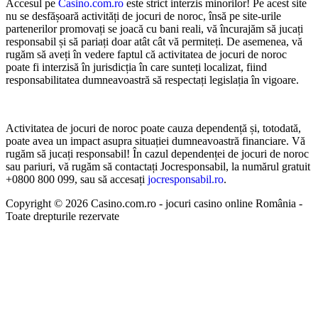
Accesul pe
Casino.com.ro
este strict interzis minorilor! Pe acest site
nu se desfășoară activități de jocuri de noroc, însă pe site-urile
partenerilor promovați se joacă cu bani reali, vă încurajăm să jucați
responsabil și să pariați doar atât cât vă permiteți. De asemenea, vă
rugăm să aveți în vedere faptul că activitatea de jocuri de noroc
poate fi interzisă în jurisdicția în care sunteți localizat, fiind
responsabilitatea dumneavoastră să respectați legislația în vigoare.
Activitatea de jocuri de noroc poate cauza dependență și, totodată,
poate avea un impact asupra situației dumneavoastră financiare. Vă
rugăm să jucați responsabil! În cazul dependenței de jocuri de noroc
sau pariuri, vă rugăm să contactați Jocresponsabil, la numărul gratuit
+0800 800 099, sau să accesați
jocresponsabil.ro
.
Copyright © 2026 Casino.com.ro - jocuri casino online România -
Toate drepturile rezervate