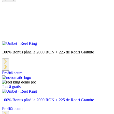
100% Bonus până la 2000 RON + 225 de Rotiri Gratuite
Profită acum
Joacă gratis
100% Bonus până la 2000 RON + 225 de Rotiri Gratuite
Profită acum