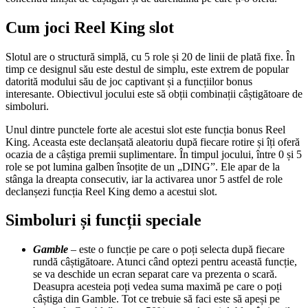
Cum joci Reel King slot
Slotul are o structură simplă, cu 5 role și 20 de linii de plată fixe. În
timp ce designul său este destul de simplu, este extrem de popular
datorită modului său de joc captivant și a funcțiilor bonus
interesante. Obiectivul jocului este să obții combinații câștigătoare de
simboluri.
Unul dintre punctele forte ale acestui slot este funcția bonus Reel
King. Aceasta este declanșată aleatoriu după fiecare rotire și îți oferă
ocazia de a câștiga premii suplimentare. În timpul jocului, între 0 și 5
role se pot lumina galben însoțite de un „DING”. Ele apar de la
stânga la dreapta consecutiv, iar la activarea unor 5 astfel de role
declanșezi funcția Reel King demo a acestui slot.
Simboluri și funcții speciale
Gamble
– este o funcție pe care o poți selecta după fiecare
rundă câștigătoare. Atunci când optezi pentru această funcție,
se va deschide un ecran separat care va prezenta o scară.
Deasupra acesteia poți vedea suma maximă pe care o poți
câștiga din Gamble. Tot ce trebuie să faci este să apeși pe