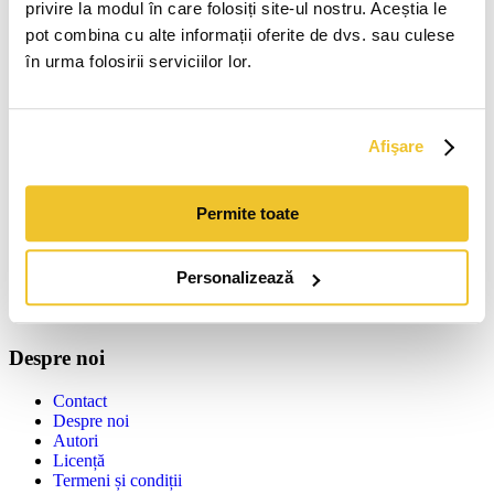
privire la modul în care folosiți site-ul nostru. Aceștia le
Trustly
PaySafeCard
pot combina cu alte informații oferite de dvs. sau culese
Skrill
în urma folosirii serviciilor lor.
Neteller
Card de Credit
Jocuri Recomandate
Afişare
Shining Crown
Crazy Monkey
Permite toate
Burning Hot
Sizzling Hot Deluxe
American Poker 2
Lucky Lady Charm Deluxe
Personalizează
Hot Spin
Book of Ra
Despre noi
Contact
Despre noi
Autori
Licență
Termeni și condiții