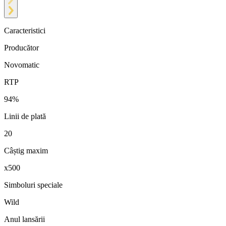
Caracteristici
Producător
Novomatic
RTP
94%
Linii de plată
20
Câștig maxim
x500
Simboluri speciale
Wild
Anul lansării