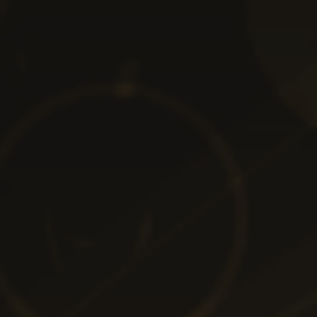
Outlaws Inc demo este un slot captivant, cu elemente unice
și funcții interesante care îl fac cu adevărat special. Cu cinci
role, 25 de linii de plată, volatilitate ridicată și un RTP peste
medie de 96.23%, Outlaws Inc slot oferă jucătorilor o
experiență de joc impresionantă. Acest slot se remarcă atât
prin tematica sa distinctă, în care animalele formează o
gașcă de motocicliști hoinari, cât și prin numeroasele funcții
bonus, cum ar fi rotirile gratuite și multiplicatorul global.
Jocul, dezvoltat de Hacksaw Gaming, oferă o multitudine de
funcții și simboluri speciale care să vină în ajutorul tău. Am
menționat deja rotirile gratuite și multiplicatorii, iar pe lângă
acestea poți cumpăra speciale! Nu putem uita nici de
simbolurile Wild, care de-abia așteaptă să te ajute pentru a
forma combinații câștigătoare. Slotul este perfect pentru