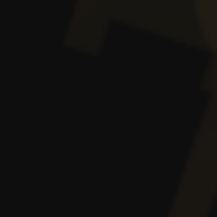
Metode de plată
Metode de plată și retrageri rapide
Abon
Okto.Cash
Trustly
PaySafeCard
Skrill
Neteller
Card de Credit
Jocuri Recomandate
Shining Crown
Crazy Monkey