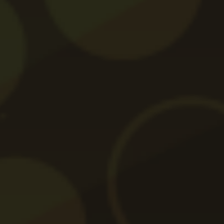
Funcții și simboluri speciale
Wild
– simbolul Wild este reprezentat de un simbol
roz și poate înlocui orice alt simbol, cu excepția
simbolurilor de rotiri gratuite și a celor de
multiplicare.
Multiplicator
– deasupra rolelor vei vedea un
multiplicator care începe de la 1x. Dacă nimerești pe
ecranul de joc simboluri speciale multiplicatoare,
cum ar fi orc verde sau tigrul mov, acest multiplicator
poate crește până la 100x. Gorila va activa
multiplicatorul global.
Rotiri Gratuite
– când simbolul stea apare pe ecranul
de joc, între 1-3 stele vor fi adăugate la Star Bar. La
finalul rundei, toate stelele din Star Bar vor fi folosite
pentru o rotire gratuită.