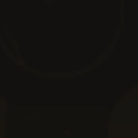
Vezi mai mult
Sloturi cu aceeași temă
Păcănele Populare
Păcănele cu Speciale
Mai multe sloturi