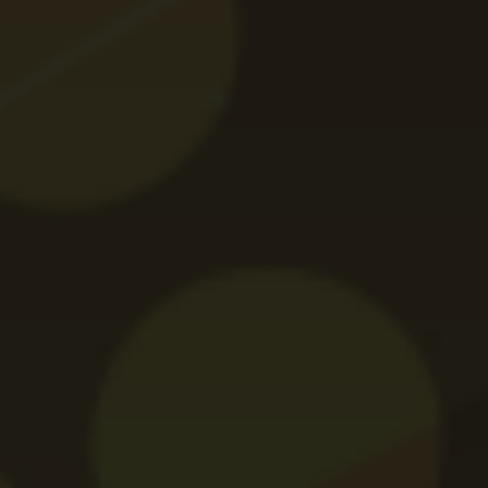
Cum joci Outlaws Inc demo?
Chiar dacă design-ul și tematica jocului sunt moderne, iar
grafica de calitate superioară, la bază modul de joc este
clasic. Scopul este să obții combinații câștigătoare pe cele 25
de linii de plată. Jocul plătește de la stânga la dreapta și are o
structură de 5×4. Pentru 100x din miza actuală, poți cumpăra
și funcția de rotiri gratuite. Așadar, nu mai este nevoie să
aștepți ca simbolurile care oferă această funcție să apară
aleatoriu pe ecran.
O combinație câștigătoare este formată din cel puțin 3
simboluri identice pe ecranul de joc. Vei găsi atât simboluri
clasice, cât și simboluri speciale care îți oferă șanse în plus
pentru a forma combinații câștigătoare. De asemenea, miza
în Outlaws Inc demo este extrem de versatilă, variind între 10
cenți până la 100 de euro. Așadar, slotul se potrivește fiecărui
buzunar!