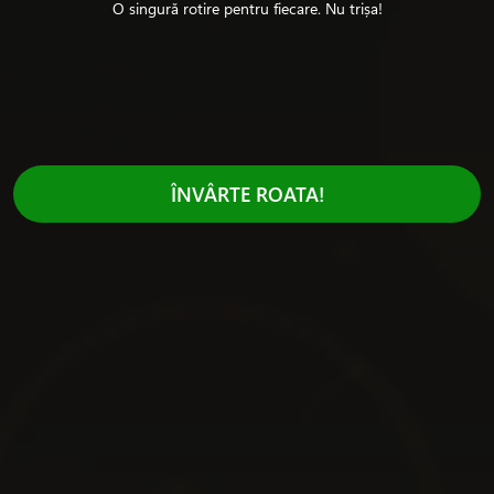
O
singură
rotire pentru fiecare. Nu
trișa
!
Caracteristici
Producător
Hacksaw Gaming
RTP
ÎNVÂRTE ROATA!
96,23%
Volatilitate
Mare
Linii de plată
25
Role
5x4
Câștig maxim
10,000x