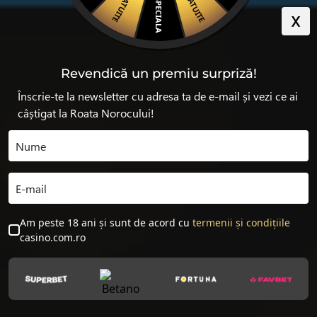
Skip
to
content
RATIS + 300 Rotiri Gratuite
Revendică un premiu surpriză!
Outlaws Inc
Înscrie-te la newsletter cu adresa ta de e-mail și vezi ce ai
câștigat la Roata Norocului!
Joacă gratis
100% Bonus până la 2000 RON +
225 de Rotiri Gratuite
PROFITĂ ACUM
Am peste 18 ani și sunt de acord cu
termenii și condițiile
casino.com.ro