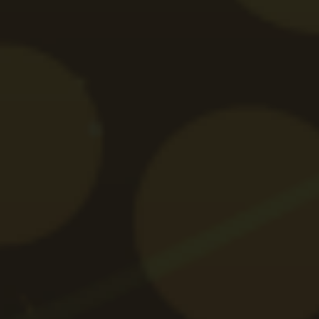
Păcănele cu Coroane
Blackjack Online Gratis
Păcănele cu Trifoi
Cazinouri Online
Recenzii Cazinouri
Cazinouri noi licențiate
Cazinouri online care platesc bine
Aplicații casino
Aplicații pariuri sportive
Tutoriale casino online
Compară cazinouri
Recenzii casino