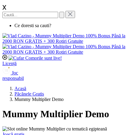
Ce doresti sa cauti?
100% Bonus Până la
2000 RON GRATIS + 300 Rotiri Gratuite
100% Bonus Până la
2000 RON GRATIS + 300 Rotiri Gratuite
Comorile sunt live!
Licență
Joc
responsabil
Acasă
Păcănele Gratis
Mummy Multiplier Demo
Mummy Multiplier Demo
Joacă gratis