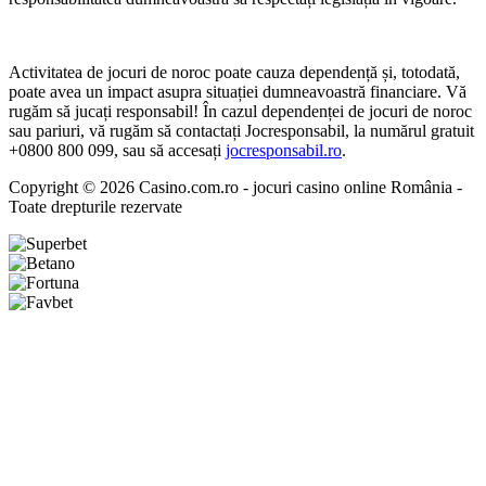
Activitatea de jocuri de noroc poate cauza dependență și, totodată,
poate avea un impact asupra situației dumneavoastră financiare. Vă
rugăm să jucați responsabil! În cazul dependenței de jocuri de noroc
sau pariuri, vă rugăm să contactați Jocresponsabil, la numărul gratuit
+0800 800 099, sau să accesați
jocresponsabil.ro
.
Copyright © 2026 Casino.com.ro - jocuri casino online România -
Toate drepturile rezervate