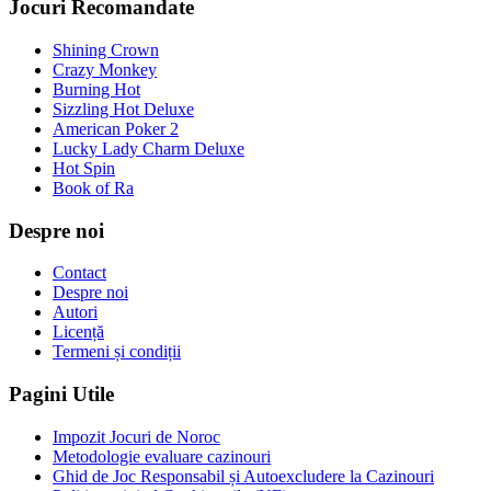
Jocuri Recomandate
Shining Crown
Crazy Monkey
Burning Hot
Sizzling Hot Deluxe
American Poker 2
Lucky Lady Charm Deluxe
Hot Spin
Book of Ra
Despre noi
Contact
Despre noi
Autori
Licență
Termeni și condiții
Pagini Utile
Impozit Jocuri de Noroc
Metodologie evaluare cazinouri
Ghid de Joc Responsabil și Autoexcludere la Cazinouri