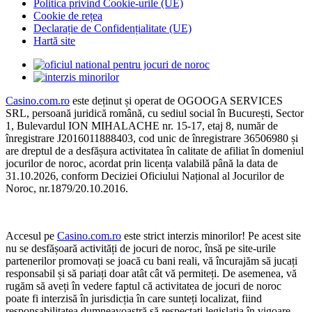
Politica privind Cookie-urile (UE)
Cookie de rețea
Declarație de Confidențialitate (UE)
Hartă site
Casino.com.ro
este deținut și operat de OGOOGA SERVICES
SRL, persoană juridică română, cu sediul social în București, Sector
1, Bulevardul ION MIHALACHE nr. 15-17, etaj 8, număr de
înregistrare J2016011888403, cod unic de înregistrare 36506980 și
are dreptul de a desfășura activitatea în calitate de afiliat în domeniul
jocurilor de noroc, acordat prin licența valabilă până la data de
31.10.2026, conform Deciziei Oficiului Național al Jocurilor de
Noroc, nr.1879/20.10.2016.
Accesul pe
Casino.com.ro
este strict interzis minorilor! Pe acest site
nu se desfășoară activități de jocuri de noroc, însă pe site-urile
partenerilor promovați se joacă cu bani reali, vă încurajăm să jucați
responsabil și să pariați doar atât cât vă permiteți. De asemenea, vă
rugăm să aveți în vedere faptul că activitatea de jocuri de noroc
poate fi interzisă în jurisdicția în care sunteți localizat, fiind
responsabilitatea dumneavoastră să respectați legislația în vigoare.