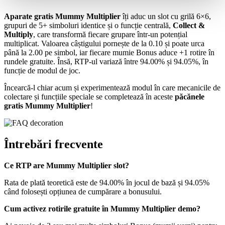
Aparate gratis Mummy Multiplier
îți aduc un slot cu grilă 6×6,
grupuri de 5+ simboluri identice și o funcție centrală,
Collect &
Multiply
, care transformă fiecare grupare într-un potențial
multiplicat. Valoarea câștigului pornește de la 0.10 și poate urca
până la 2.00 pe simbol, iar fiecare mumie Bonus aduce +1 rotire în
rundele gratuite. Însă, RTP-ul variază între 94.00% și 94.05%, în
funcție de modul de joc.
Încearcă-l chiar acum și experimentează modul în care mecanicile de
colectare și funcțiile speciale se completează în aceste
păcănele
gratis Mummy Multiplier
!
Întrebări frecvente
Ce RTP are Mummy Multiplier slot?
Rata de plată teoretică este de 94.00% în jocul de bază și 94.05%
când folosești opțiunea de cumpărare a bonusului.
Cum activez rotirile gratuite în Mummy Multiplier demo?