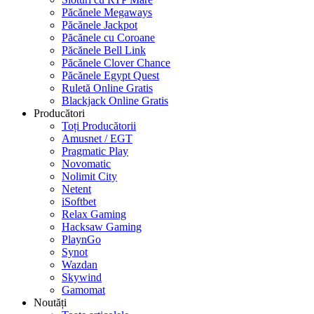
Păcănele Megaways
Păcănele Jackpot
Păcănele cu Coroane
Păcănele Bell Link
Păcănele Clover Chance
Păcănele Egypt Quest
Ruletă Online Gratis
Blackjack Online Gratis
Producători
Toți Producătorii
Amusnet / EGT
Pragmatic Play
Novomatic
Nolimit City
Netent
iSoftbet
Relax Gaming
Hacksaw Gaming
PlaynGo
Synot
Wazdan
Skywind
Gamomat
Noutăți