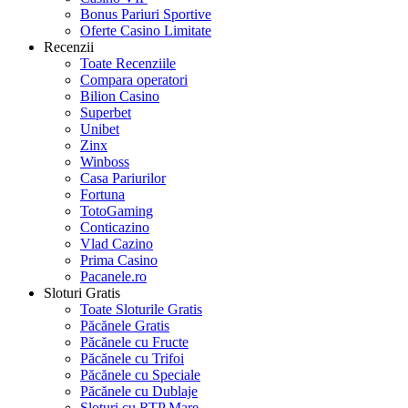
Bonus Pariuri Sportive
Oferte Casino Limitate
Recenzii
Toate Recenziile
Compara operatori
Bilion Casino
Superbet
Unibet
Zinx
Winboss
Casa Pariurilor
Fortuna
TotoGaming
Conticazino
Vlad Cazino
Prima Casino
Pacanele.ro
Sloturi Gratis
Toate Sloturile Gratis
Păcănele Gratis
Păcănele cu Fructe
Păcănele cu Trifoi
Păcănele cu Speciale
Păcănele cu Dublaje
Sloturi cu RTP Mare