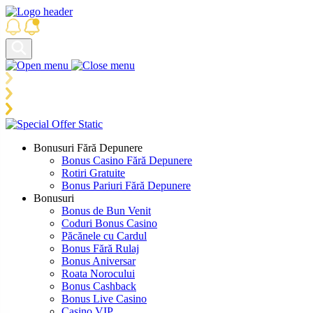
Skip
to
content
Bonusuri Fără Depunere
Bonus Casino Fără Depunere
Rotiri Gratuite
Bonus Pariuri Fără Depunere
Bonusuri
Bonus de Bun Venit
Coduri Bonus Casino
Păcănele cu Cardul
Bonus Fără Rulaj
Bonus Aniversar
Roata Norocului
Bonus Cashback
Bonus Live Casino
Casino VIP