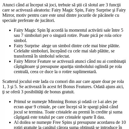
Atunci când ai început să joci, trebuie să ştii că slotul are 3 funcţii
care se activează aleatoriu: Fairy Magic Spin, Fairy Surprise şi Fairy
Mirror, motiv pentru care este unul dintre jocurile de păcănele cu
speciale preferate de jucători.
Fairy Magic Spin îţi acordă la momentul activării sale între 5
sau 7 simboluri per o singură rotire. Poate pică pe rola orice
simbol.
Fairy Surprise alege un simbol dintre cele mai bine plătite.
Celelalte simboluri, începând cu cele mai slab plătite, se
transformă în simbolul selectat.
Fairy Mirror Feature se activează atunci când nu ai combinaţii
câştigătoare şi presupune apariţia simbolului oglindă pe rola
centrală, ceea ce duce la o rotire suplimentară.
Scatterul jocului este lada cu comori din aur care apare doar pe rola
1, 3 şi 5. Se activează în acest fel Bonus Features. Odată ajuns aici,
ţi se oferă 3 posibilităţi de bonus gratuit.
Primul se numeşte Minning Bonus şi odată ce l-ai ales pe
ecran apar 9 cristale, pe care începi să le spargi până când
jocul se termina. Toate cristalele au premii în credite şi suma
câştigată este totalul pe care cristalele sparte îl dau.
Al doilea se numeşte Free Spins şi presupune acordarea de 10
rotiri gratuite la capătul cărora suma obţinută se introduce în