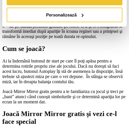
rolele 1, 2 şi 3.
Cele mai bune simboluri ale acestui slot sunt reprezentate de
Personalizează
pictograma reginei, a prinţesei, a diamantului şi a felinarului.
Simbolul oglinzii este unul special şi apare în timpul jocului pe rola
3 – iar pe durata jocurilor gratuite pe rolele 1, 2 şi 3. Pictograma se
transformă imediat după apariţie în icoana reginei sau a prinţesei şi
rămâne în aceeaşi poziţie pe toată durata re-spinului.
Cum se joacă?
Ai la îndemână butonul de start pe care îl poţi apăsa pentru a
determina rotirile propriu zise ale jocului. Dacă nu doreşti să faci
acest lucru, butonul Autoplay îţi stă de asemenea la dispoziţie, însă
trebuie să ajustezi miza pe care o vei depune. În stânga se observă
miză, iar în dreapta balanţa contului tău.
Joacă Mirror Mirror gratis pentru a te familiariza cu jocul şi treci pe
„bani” atunci când cunoşti simbolurile şi ce determină apariţia lor pe
ecran la un moment dat.
Joacă Mirror Mirror gratis şi vezi ce-l
face special