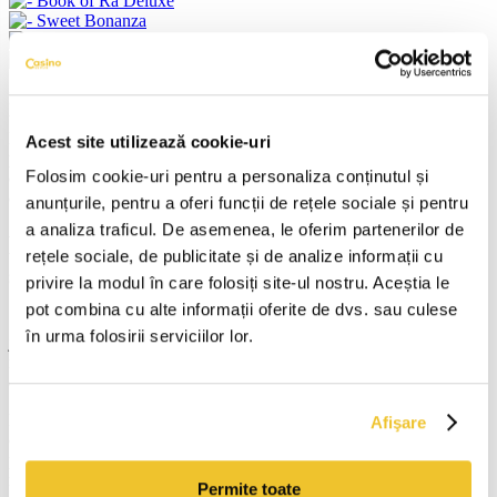
Mirror Mirror este slot care cu siguranţă că te va captiva! Este al
treilea joc dintr-o fantastică trilogie, Fairytale Legends – Mirror
Mirror, care pune în evidenţă tema zânelor şi a comorilor pe care le
Acest site utilizează cookie-uri
pot dărui. Pe lângă aceste fiinţe fantastice, jocul în sine te va readuce
Folosim cookie-uri pentru a personaliza conținutul și
cu gândul la unul dintre cele mai frumoase basme din copilărie: Alba
ca Zăpada. De ce? Află mai jos!
anunțurile, pentru a oferi funcții de rețele sociale și pentru
a analiza traficul. De asemenea, le oferim partenerilor de
Mirror Mirror, un joc de păcănele cu
rețele sociale, de publicitate și de analize informații cu
speciale & simboluri exclusive
privire la modul în care folosiți site-ul nostru. Aceștia le
pot combina cu alte informații oferite de dvs. sau culese
Slotul este unul care oferă jocuri bonus, sau aşa cum le numesc
în urma folosirii serviciilor lor.
jucătorii, speciale. Este super-captivant, cu un fundal plăcut şi o linie
melodică liniştitoare. Simbolurile acestui slot sunt „jucate” pe 5 role
dispuse pe 3 rânduri, cu 243 de linii de câştig.
Nu uita că poţi alege să te joci şi tu acest slot gratis, pentru a înţelege
Afişare
cum se realizează liniile câştigătoare. În acest sens, trebuie să ştii că
plata se face pentru orice combinaţie de la stânga la dreapta, pentru
minim 3 simboluri de acelaşi fel, indiferent de unde sunt dispuse pe
Permite toate