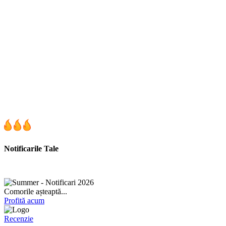
Notificarile Tale
Comorile așteaptă...
Profită acum
Recenzie