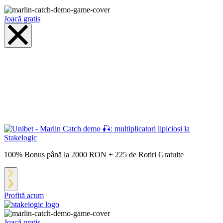
Joacă gratis
100% Bonus până la 2000 RON + 225 de Rotiri Gratuite
Profită acum
Joacă gratis