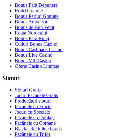
Bonus Fără Depunere
Rotiri Gratuite
Bonus Pariuri Gratuite
Bonus Aniversar
Bonus de Bun Venit
Roata Norocului
Bonus Fără Rulaj
Coduri Bonus Cazino
Bonus Cashback Casino
Bonus Live Casino
Bonus VIP Casino
Oferte Casino Limitate
Sloturi
Sloturi Gratis
Jocuri Păcănele Gratis
Producători sloturi
Păcănele cu Fructe
Jocuri cu Speciale
Păcănele cu Dublaje
Păcănele cu Coroane
Blackjack Online Gratis
Păcănele cu Trifoi