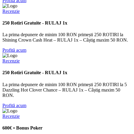
Profită acum
Recenzie
250 Rotiri Gratuite - RULAJ 1x
La prima depunere de minim 100 RON primești 250 ROTIRI la
Shining Crown Cash Heat – RULAJ 1x – Câștig maxim 50 RON.
Profită acum
Recenzie
250 Rotiri Gratuite - RULAJ 1x
La prima depunere de minim 100 RON primești 250 ROTIRI la 5
Dazzling Hot Clover Chance – RULAJ 1x – Câștig maxim 50
RON.
Profită acum
Recenzie
600€ • Bonus Poker