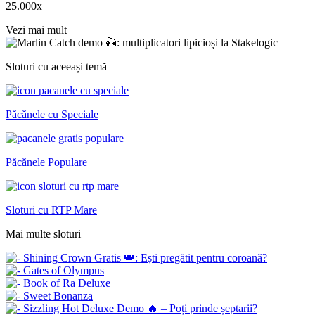
25.000x
Vezi mai mult
Sloturi cu aceeași temă
Păcănele cu Speciale
Păcănele Populare
Sloturi cu RTP Mare
Mai multe sloturi