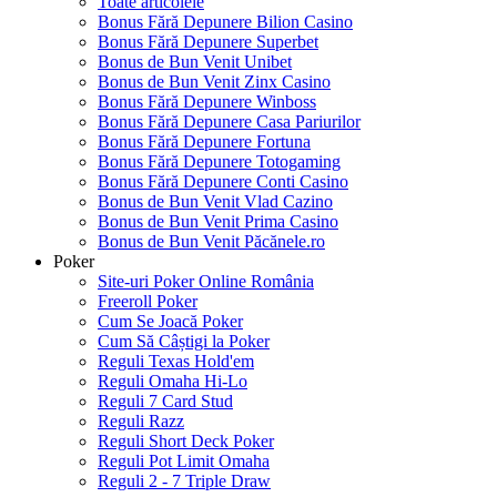
Toate articolele
Bonus Fără Depunere Bilion Casino
Bonus Fără Depunere Superbet
Bonus de Bun Venit Unibet
Bonus de Bun Venit Zinx Casino
Bonus Fără Depunere Winboss
Bonus Fără Depunere Casa Pariurilor
Bonus Fără Depunere Fortuna
Bonus Fără Depunere Totogaming
Bonus Fără Depunere Conti Casino
Bonus de Bun Venit Vlad Cazino
Bonus de Bun Venit Prima Casino
Bonus de Bun Venit Păcănele.ro
Poker
Site-uri Poker Online România
Freeroll Poker
Cum Se Joacă Poker
Cum Să Câștigi la Poker
Reguli Texas Hold'em
Reguli Omaha Hi-Lo
Reguli 7 Card Stud
Reguli Razz
Reguli Short Deck Poker
Reguli Pot Limit Omaha
Reguli 2 - 7 Triple Draw