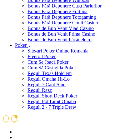
Bonus Fără Depunere Winboss
Bonus Fără Depunere Casa Pariurilor
Bonus Fără Depunere Fortuna
Bonus Fără Depunere Totogaming
Bonus Fără Depunere Conti Casino
Bonus de Bun Venit Vlad Cazino
Bonus de Bun Venit Prima Casino
Bonus de Bun Venit Păcănele.ro
Poker
Site-uri Poker Online România
Freeroll Poker
Cum Se Joacă Poker
Cum Să Câștigi la Poker
Reguli Texas Hold'em
Reguli Omaha Hi-Lo
Reguli 7 Card Stud
Reguli Razz
Reguli Short Deck Poker
Reguli Pot Limit Omaha
Reguli 2 - 7 Triple Draw