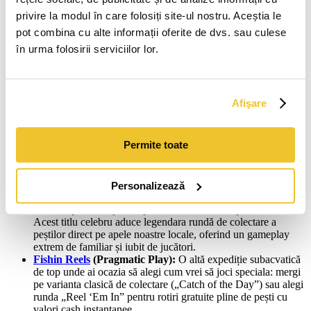
Marlin Catch demo: verdict
privire la modul în care folosiți site-ul nostru. Aceștia le
Marlin Catch este răspunsul perfect al celor de benchmarks din
pot combina cu alte informații oferite de dvs. sau culese
industrie pentru fanii jocurilor de pescuit care s-au săturat de aceleași
în urma folosirii serviciilor lor.
mecanici vechi. Stakelogic a reușit să creeze o atmosferă superbă,
dar a plusat masiv pe partea de adrenalină.
Cu un RTP excelent de 96.50% și un câștig maxim amețitor de
Afişare
25.000x miza, jocul te va ține în tensiune la fiecare rotire din
specială. Wild-urile lipicioase care își cresc multiplicatorii între ele
fac din acest slot o recomandare absolută pentru vânătorii de
câștiguri mari.
Permite toate
Alte titluri pe care ți le recomandăm:
Personalizează
Big Bass Băboiu din Deltă
(Pragmatic Play):
Dacă vrei să
combini pasiunea pentru pescuit cu un farmec pur românesc.
Acest titlu celebru aduce legendara rundă de colectare a
peștilor direct pe apele noastre locale, oferind un gameplay
extrem de familiar și iubit de jucători.
Fishin Reels
(Pragmatic Play):
O altă expediție subacvatică
de top unde ai ocazia să alegi cum vrei să joci speciala: mergi
pe varianta clasică de colectare („Catch of the Day”) sau alegi
runda „Reel ‘Em In” pentru rotiri gratuite pline de pești cu
valori cash instantanee.