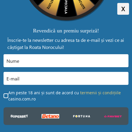
Skip
to
content
TIS + 300 Rotiri Gratuite
Revendică un premiu surpriză!
Madame Destiny
Înscrie-te la newsletter cu adresa ta de e-mail și vezi ce ai
câștigat la Roata Norocului!
Am peste 18 ani și sunt de acord cu
termenii și condițiile
casino.com.ro
Joacă gratis