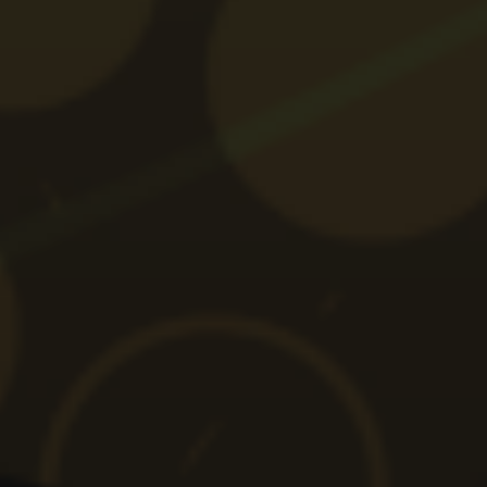
Compară cazinouri
Recenzii casino
Unibet Casino
Superbet Casino
Winbet Casino
Joker Casino
Netbet Casino
Winboss Casino
King Casino
Bilion Casino
Zinx Casino
Million Casino