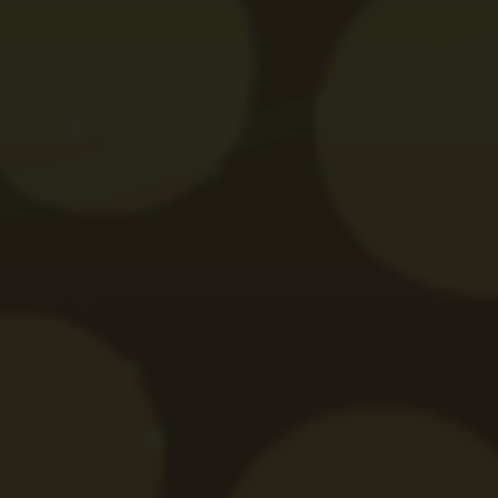
Jocuri cu Speciale
Păcănele cu Dublaje
Păcănele cu Coroane
Blackjack Online Gratis
Păcănele cu Trifoi
Cazinouri Online
Recenzii Cazinouri
Cazinouri noi licențiate
Cazinouri online care platesc bine
Aplicații casino
Aplicații pariuri sportive
Tutoriale casino online