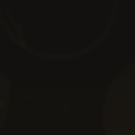
Păcănele cu Speciale
Mai multe sloturi
Genie Jackpots Wishmaker demo te bagă direct într-o lume a
opulenței arabe, unde un duh pus pe șotii este gata să îți