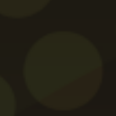
Sultan’s Jewels și Magic Carpet
Golden Touch și Genie’s Wild Storm (
rotiri gratuite
)
Lucky Wishes Cash Spins
Big Money Bonus: Genie Jackpots Wishmaker demo
îți oferă șansa să pariezi bonusul câștigat pe roată
pentru a urca spre o rundă superioară. Dar atenție:
poți ajunge să pleci doar cu un premiu consolare
Testând Genie Jackpots Wishmaker demo, poți înțelege rapid
cum aceste moduri de joc se succed, oferindu-ți o experiență
dinamică și plină de adrenalină.
Genie Jackpots Wishmaker gratis:
Verdict
Genie Jackpots Wishmaker gratis este regatul funcțiilor