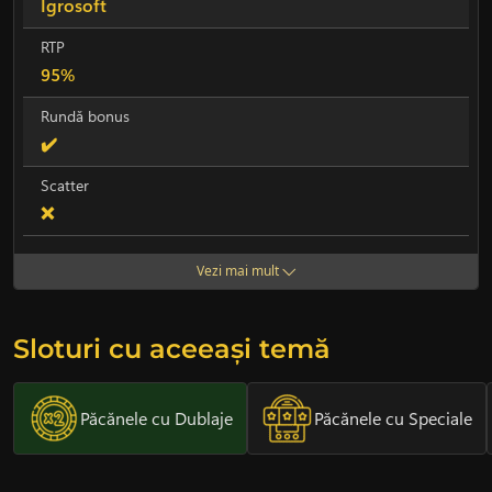
Igrosoft
RTP
95%
Rundă bonus
✔️
Scatter
❌
Vezi mai mult
Sloturi cu aceeași temă
Păcănele cu Dublaje
Păcănele cu Speciale