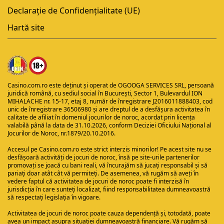
Declarație de Confidențialitate (UE)
Hartă site
Casino.com.ro
este deținut și operat de OGOOGA SERVICES SRL, persoană
juridică română, cu sediul social în București, Sector 1, Bulevardul ION
MIHALACHE nr. 15-17, etaj 8, număr de înregistrare J2016011888403, cod
unic de înregistrare 36506980 și are dreptul de a desfășura activitatea în
calitate de afiliat în domeniul jocurilor de noroc, acordat prin licența
valabilă până la data de 31.10.2026, conform Deciziei Oficiului Național al
Jocurilor de Noroc, nr.1879/20.10.2016.
Accesul pe
Casino.com.ro
este strict interzis minorilor! Pe acest site nu se
desfășoară activități de jocuri de noroc, însă pe site-urile partenerilor
promovați se joacă cu bani reali, vă încurajăm să jucați responsabil și să
pariați doar atât cât vă permiteți. De asemenea, vă rugăm să aveți în
vedere faptul că activitatea de jocuri de noroc poate fi interzisă în
jurisdicția în care sunteți localizat, fiind responsabilitatea dumneavoastră
să respectați legislația în vigoare.
Activitatea de jocuri de noroc poate cauza dependență și, totodată, poate
avea un impact asupra situației dumneavoastră financiare. Vă rugăm să