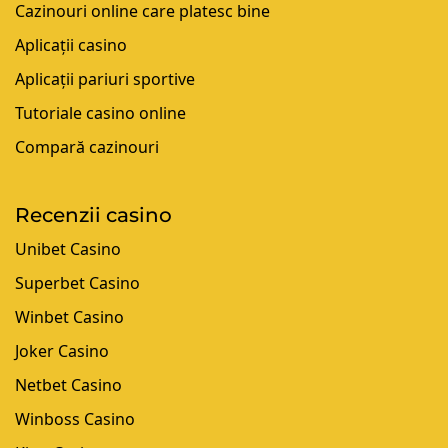
Cazinouri online care platesc bine
Aplicații casino
Aplicații pariuri sportive
Tutoriale casino online
Compară cazinouri
Recenzii casino
Unibet Casino
Superbet Casino
Winbet Casino
Joker Casino
Netbet Casino
Winboss Casino