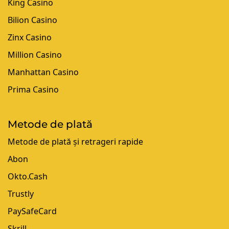
King Casino
Bilion Casino
Zinx Casino
Million Casino
Manhattan Casino
Prima Casino
Metode de plată
Metode de plată și retrageri rapide
Abon
Okto.Cash
Trustly
PaySafeCard
Skrill