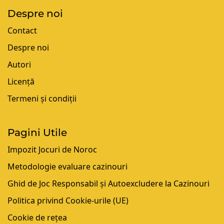
Despre noi
Contact
Despre noi
Autori
Licență
Termeni și condiții
Pagini Utile
Impozit Jocuri de Noroc
Metodologie evaluare cazinouri
Ghid de Joc Responsabil și Autoexcludere la Cazinouri
Politica privind Cookie-urile (UE)
Cookie de rețea