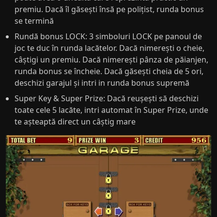
premiu. Dacă îl găsești însă pe polițist, runda bonus
se termină
Rundă bonus LOCK: 3 simboluri LOCK pe panoul de
joc te duc în runda lacătelor. Dacă nimerești o cheie,
câștigi un premiu. Dacă nimerești pânza de păianjen,
runda bonus se încheie. Dacă găsești cheia de 5 ori,
deschizi garajul și intri in runda bonus supremă
Super Key & Super Prize: Dacă reușești să deschizi
toate cele 5 lacăte, intri automat în Super Prize, unde
te așteaptă direct un câștig mare