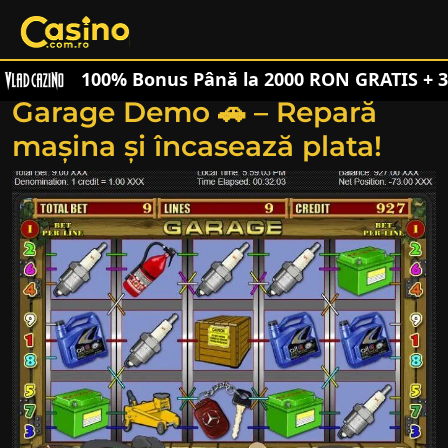
Skip
to
content
100% Bonus Până la 2000 RON GRATIS + 30
Garage Demo 🚗 – Repară
mașina și încasează plata!