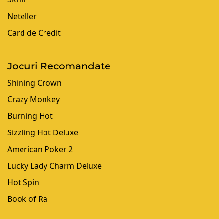
Neteller
Card de Credit
Jocuri Recomandate
Shining Crown
Crazy Monkey
Burning Hot
Sizzling Hot Deluxe
American Poker 2
Lucky Lady Charm Deluxe
Hot Spin
Book of Ra