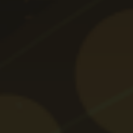
Simbolurile de la Firebird 27 online gratis includ:
Cireșe: obții 2X din miză la 3 simboluri
Lămâi: primești 2X din miză pentru 3 simboluri
Prune: câștigi 4X pentru 3 simboluri de același fel
Portocale: primești 4X pentru 3 simbolrui
Struguri: câștigul este de 6X pentru 3 simboluri
Pepeni: 8X din miză pentru 3 simboluri
BAR: 12X miza la 3 simboluri de același fel
Clopoței: 20X miza la 3 simboluri
Șeptar: 50X câștig la 3 simboluri identice
Wild: este reprezentat de pasărea Phoenix și aduce
un câștig de 50X din miză pentru 3 simboluri. Acesta
poate înlocui orice alt simbol de pe panou
La Firebird 27 gratis poți câștiga și premii suplimentare prin