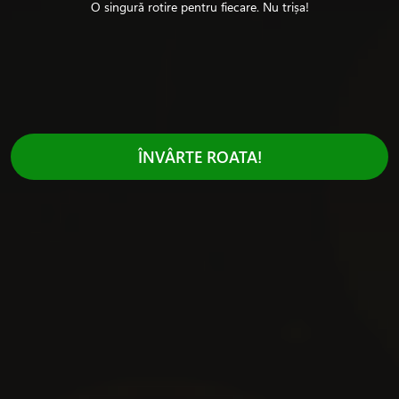
O
singură
rotire pentru fiecare. Nu
trișa
!
Caracteristici
Producător
Synot
RTP
85.03% - 97.97%
ÎNVÂRTE ROATA!
Volatilitate
Medie
Linii de plată
27
Câștig maxim
x450
Data de lansare
2022