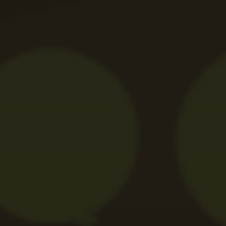
27?
Afişare
Nu, la slotul Firebird 27 nu există o rundă bonus.
Este un slot clasic, fără funcții speciale.
Permite toate
Personalizează
Cât pot miza minim și maxim la acest
slot?
Miza minimă acceptată este de 0.20 RON, iar
miza maximă acceptată este de 200 RON.
Mai multe sloturi Synot