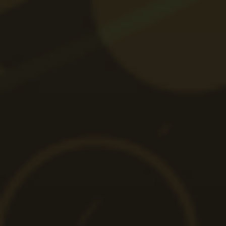
Sloturi Gratis
Jocuri Păcănele Gratis
Producători sloturi
Păcănele cu Fructe
Jocuri cu Speciale
Păcănele cu Dublaje
Păcănele cu Coroane
Blackjack Online Gratis
Păcănele cu Trifoi
Cazinouri Online
Recenzii Cazinouri
Cazinouri noi licențiate
Cazinouri online care platesc bine