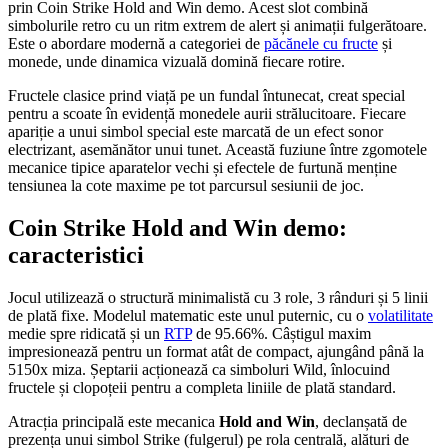
prin Coin Strike Hold and Win demo. Acest slot combină
simbolurile retro cu un ritm extrem de alert și animații fulgerătoare.
Este o abordare modernă a categoriei de
păcănele cu fructe
și
monede, unde dinamica vizuală domină fiecare rotire.
Fructele clasice prind viață pe un fundal întunecat, creat special
pentru a scoate în evidență monedele aurii strălucitoare. Fiecare
apariție a unui simbol special este marcată de un efect sonor
electrizant, asemănător unui tunet. Această fuziune între zgomotele
mecanice tipice aparatelor vechi și efectele de furtună menține
tensiunea la cote maxime pe tot parcursul sesiunii de joc.
Coin Strike Hold and Win demo:
caracteristici
Jocul utilizează o structură minimalistă cu 3 role, 3 rânduri și 5 linii
de plată fixe. Modelul matematic este unul puternic, cu o
volatilitate
medie spre ridicată și un
RTP
de 95.66%. Câștigul maxim
impresionează pentru un format atât de compact, ajungând până la
5150x miza. Șeptarii acționează ca simboluri Wild, înlocuind
fructele și clopoțeii pentru a completa liniile de plată standard.
Atracția principală este mecanica
Hold and Win
, declanșată de
prezența unui simbol Strike (fulgerul) pe rola centrală, alături de