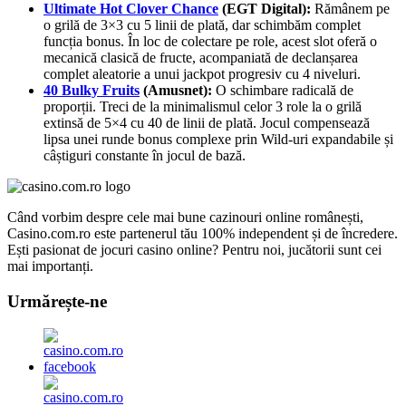
Ultimate Hot Clover Chance
(EGT Digital):
Rămânem pe
o grilă de 3×3 cu 5 linii de plată, dar schimbăm complet
funcția bonus. În loc de colectare pe role, acest slot oferă o
mecanică clasică de fructe, acompaniată de declanșarea
complet aleatorie a unui jackpot progresiv cu 4 niveluri.
40 Bulky Fruits
(Amusnet):
O schimbare radicală de
proporții. Treci de la minimalismul celor 3 role la o grilă
extinsă de 5×4 cu 40 de linii de plată. Jocul compensează
lipsa unei runde bonus complexe prin Wild-uri expandabile și
câștiguri constante în jocul de bază.
Când vorbim despre cele mai bune cazinouri online românești,
Casino.com.ro este partenerul tău 100% independent și de încredere.
Ești pasionat de jocuri casino online? Pentru noi, jucătorii sunt cei
mai importanți.
Urmărește-ne