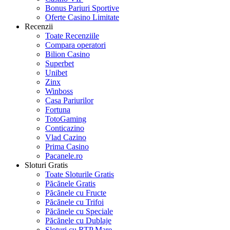
Bonus Pariuri Sportive
Oferte Casino Limitate
Recenzii
Toate Recenziile
Compara operatori
Bilion Casino
Superbet
Unibet
Zinx
Winboss
Casa Pariurilor
Fortuna
TotoGaming
Conticazino
Vlad Cazino
Prima Casino
Pacanele.ro
Sloturi Gratis
Toate Sloturile Gratis
Păcănele Gratis
Păcănele cu Fructe
Păcănele cu Trifoi
Păcănele cu Speciale
Păcănele cu Dublaje
Sloturi cu RTP Mare