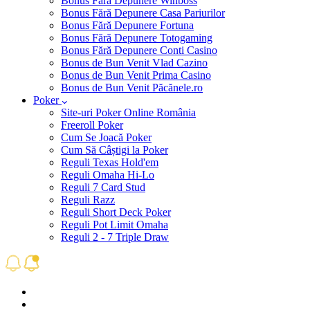
Bonus Fără Depunere Winboss
Bonus Fără Depunere Casa Pariurilor
Bonus Fără Depunere Fortuna
Bonus Fără Depunere Totogaming
Bonus Fără Depunere Conti Casino
Bonus de Bun Venit Vlad Cazino
Bonus de Bun Venit Prima Casino
Bonus de Bun Venit Păcănele.ro
Poker
Site-uri Poker Online România
Freeroll Poker
Cum Se Joacă Poker
Cum Să Câștigi la Poker
Reguli Texas Hold'em
Reguli Omaha Hi-Lo
Reguli 7 Card Stud
Reguli Razz
Reguli Short Deck Poker
Reguli Pot Limit Omaha
Reguli 2 - 7 Triple Draw