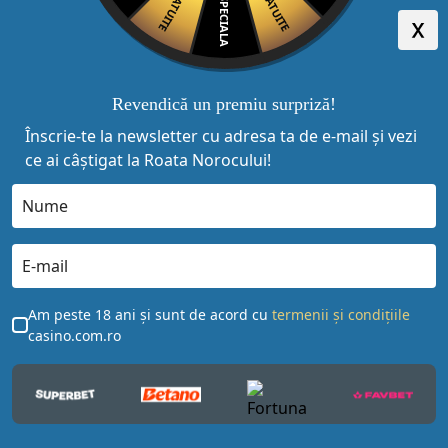
Skip
to
content
Revendică un premiu surpriză!
Coin Gobbler demo
: fructe
GRATIS + 300 Rotiri Gratuite
Înscrie-te la newsletter cu adresa ta de e-mail și vezi
pe grilă 6×6, clustere și
ce ai câștigat la Roata Norocului!
wilduri
Joacă gratis
100% Bonus până la 2000 RON +
225 de Rotiri Gratuite
Am peste 18 ani și sunt de acord cu
termenii și condițiile
casino.com.ro
PROFITĂ ACUM