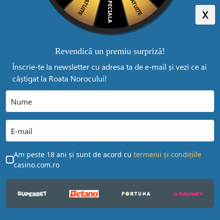
Skip
to
content
S + 300 Rotiri Gratuite
Revendică un premiu surpriză!
Cash Truck 2
Înscrie-te la newsletter cu adresa ta de e-mail și vezi ce ai
câștigat la Roata Norocului!
Joacă gratis
100% Bonus până la 2000 RON +
225 de Rotiri Gratuite
PROFITĂ ACUM
Am peste 18 ani și sunt de acord cu
termenii și condițiile
casino.com.ro