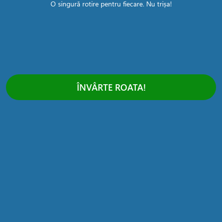
O
singură
rotire pentru fiecare. Nu
trișa
!
Joacă gratis
100% Bonus până la 2000 RON +
225 de Rotiri Gratuite
PROFITĂ ACUM
ÎNVÂRTE ROATA!
Caracteristici
Producător
EGT
RTP
96%