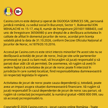
Casino.com.ro
este deținut și operat de OGOOGA SERVICES SRL, persoană
juridică română, cu sediul social în București, Sector 1, Bulevardul ION
MIHALACHE nr. 15-17, etaj 8, număr de înregistrare J2016011888403, cod
unic de înregistrare 36506980 și are dreptul de a desfășura activitatea în
calitate de afiliat în domeniul jocurilor de noroc, acordat prin licența
valabilă până la data de 31.10.2026, conform Deciziei Oficiului Național al
Jocurilor de Noroc, nr.1879/20.10.2016.
Accesul pe
Casino.com.ro
este strict interzis minorilor! Pe acest site nu se
desfășoară activități de jocuri de noroc, însă pe site-urile partenerilor
promovați se joacă cu bani reali, vă încurajăm să jucați responsabil și să
pariați doar atât cât vă permiteți. De asemenea, vă rugăm să aveți în
vedere faptul că activitatea de jocuri de noroc poate fi interzisă în
jurisdicția în care sunteți localizat, fiind responsabilitatea dumneavoastră
să respectați legislația în vigoare.
Activitatea de jocuri de noroc poate cauza dependență și, totodată, poate
avea un impact asupra situației dumneavoastră financiare. Vă rugăm să
jucați responsabil! În cazul dependenței de jocuri de noroc sau pariuri, vă
rugăm să contactați Jocresponsabil, la numărul gratuit +0800 800 099, sau
să accesați
jocresponsabil.ro
.
Copyright © 2026 Casino.com.ro - jocuri casino online România - Toate