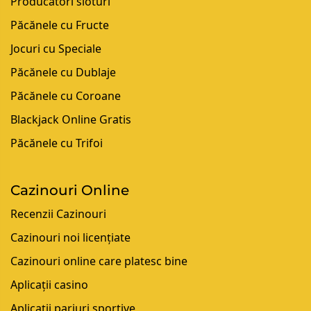
Producători sloturi
Păcănele cu Fructe
Jocuri cu Speciale
Păcănele cu Dublaje
Păcănele cu Coroane
Blackjack Online Gratis
Păcănele cu Trifoi
Cazinouri Online
Recenzii Cazinouri
Cazinouri noi licențiate
Cazinouri online care platesc bine
Aplicații casino
Aplicații pariuri sportive