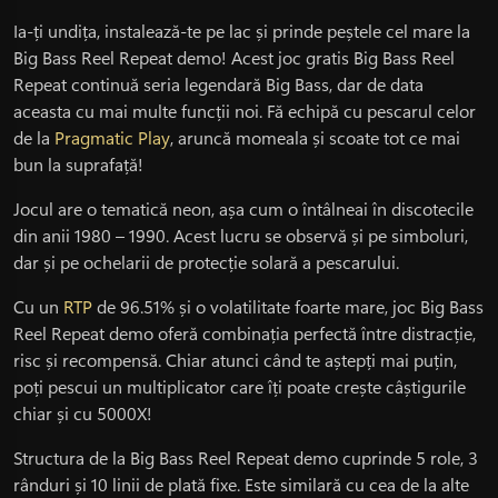
Ia-ți undița, instalează-te pe lac și prinde peștele cel mare la
Big Bass Reel Repeat demo! Acest joc gratis Big Bass Reel
Repeat continuă seria legendară Big Bass, dar de data
aceasta cu mai multe funcții noi. Fă echipă cu pescarul celor
de la
Pragmatic Play
, aruncă momeala și scoate tot ce mai
bun la suprafață!
Jocul are o tematică neon, așa cum o întâlneai în discotecile
din anii 1980 – 1990. Acest lucru se observă și pe simboluri,
dar și pe ochelarii de protecție solară a pescarului.
Cu un
RTP
de 96.51% și o volatilitate foarte mare, joc Big Bass
Reel Repeat demo oferă combinația perfectă între distracție,
risc și recompensă. Chiar atunci când te aștepți mai puțin,
poți pescui un multiplicator care îți poate crește câștigurile
chiar și cu 5000X!
Structura de la Big Bass Reel Repeat demo cuprinde 5 role, 3
rânduri și 10 linii de plată fixe. Este similară cu cea de la alte