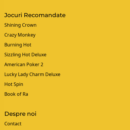
Jocuri Recomandate
Shining Crown
Crazy Monkey
Burning Hot
Sizzling Hot Deluxe
American Poker 2
Lucky Lady Charm Deluxe
Hot Spin
Book of Ra
Despre noi
Contact