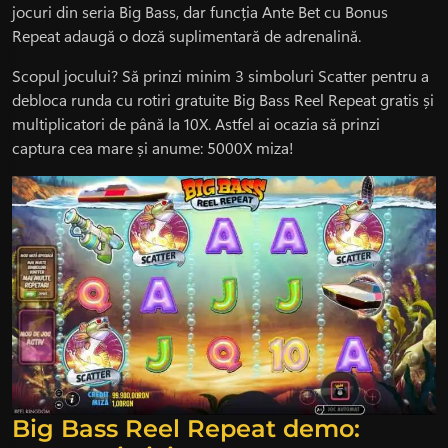
jocuri din seria Big Bass, dar funcția Ante Bet cu Bonus
Repeat adaugă o doză suplimentară de adrenalină.
Scopul jocului? Să prinzi minim 3 simboluri Scatter pentru a
debloca runda cu rotiri gratuite Big Bass Reel Repeat gratis și
multiplicatori de până la 10X. Astfel ai ocazia să prinzi
captura cea mare și anume: 5000X miza!
Big Bass Reel Repeat demo: