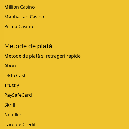
Million Casino
Manhattan Casino
Prima Casino
Metode de plată
Metode de plată și retrageri rapide
Abon
Okto.Cash
Trustly
PaySafeCard
Skrill
Neteller
Card de Credit