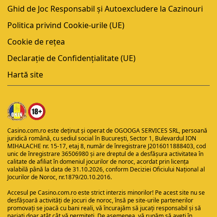
Ghid de Joc Responsabil și Autoexcludere la Cazinouri
Politica privind Cookie-urile (UE)
Cookie de rețea
Declarație de Confidențialitate (UE)
Hartă site
Casino.com.ro
este deținut și operat de OGOOGA SERVICES SRL, persoană
juridică română, cu sediul social în București, Sector 1, Bulevardul ION
MIHALACHE nr. 15-17, etaj 8, număr de înregistrare J2016011888403, cod
unic de înregistrare 36506980 și are dreptul de a desfășura activitatea în
calitate de afiliat în domeniul jocurilor de noroc, acordat prin licența
valabilă până la data de 31.10.2026, conform Deciziei Oficiului Național al
Jocurilor de Noroc, nr.1879/20.10.2016.
Accesul pe
Casino.com.ro
este strict interzis minorilor! Pe acest site nu se
desfășoară activități de jocuri de noroc, însă pe site-urile partenerilor
promovați se joacă cu bani reali, vă încurajăm să jucați responsabil și să
pariați doar atât cât vă permiteți. De asemenea, vă rugăm să aveți în