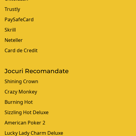
Trustly
PaySafeCard
Skrill
Neteller
Card de Credit
Jocuri Recomandate
Shining Crown
Crazy Monkey
Burning Hot
Sizzling Hot Deluxe
American Poker 2
Lucky Lady Charm Deluxe