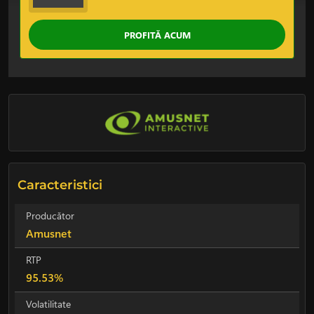
PROFITĂ ACUM
Caracteristici
Producător
Amusnet
RTP
95.53%
Volatilitate