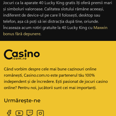
Jocuri ca la aparate 40 Lucky King gratis îți oferă premii mari
și simboluri valoroase. Calitatea slotului rămâne aceeași,
indiferent de device-ul pe care îl folosești, desktop sau
telefon, așa că poți să iei distracția după tine, oriunde.
Încaseaza acum rotiri gratuite la 40 Lucky King cu
Maxwin
bonus fără depunere
.
Când vorbim despre cele mai bune cazinouri online
românești, Casino.com.ro este partenerul tău 100%
independent și de încredere. Ești pasionat de jocuri casino
online? Pentru noi, jucătorii sunt cei mai importanți.
Urmărește-ne