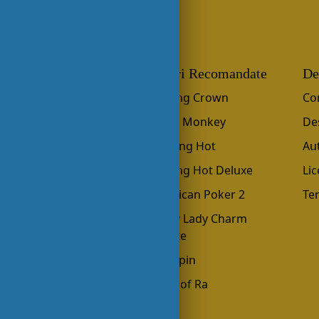
Bonus VIP Casino
Oferte Casino Limitate
Metode de plată
Jocuri Recomandate
De
Metode de plată și
Shining Crown
Co
retrageri rapide
Crazy Monkey
De
Abon
Burning Hot
Au
Okto.Cash
Sizzling Hot Deluxe
Li
Trustly
American Poker 2
Ter
PaySafeCard
Lucky Lady Charm
Skrill
Deluxe
Neteller
Hot Spin
Card de Credit
Book of Ra