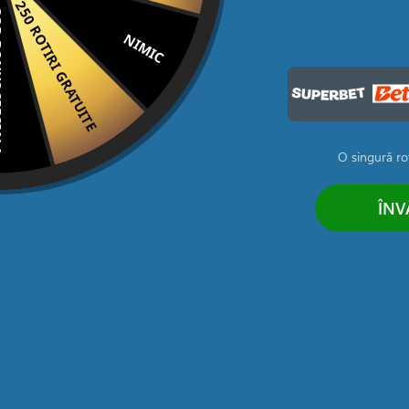
250 ROTIRI GRATUITE
pe role
ECIALA
Gamble
NIMIC
Cele patru
modul Egyp
necâștigăt
progresive
O
singură
ro
sume foart
ÎNV
Conc
20 Super H
inovatoare
Superbet,
depunere c
a câștiga 