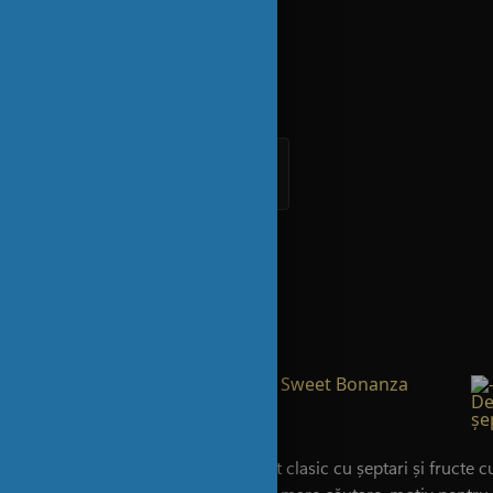
t Quest
Păcănele Populare
 jucător, îți dorești să combini un slot clasic cu șeptari și fructe