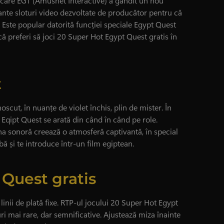
u care EGT (Amusnet Interactive) a gândit un nou
nte sloturi video dezvoltate de producător pentru că
 Este popular datorită funcției speciale Egypt Quest
că preferi să joci 20 Super Hot Egypt Quest gratis în
!
t
cut, în nuanțe de violet închis, plin de mister. În
 Eqipt Quest se arată din când în când pe role.
ana sonoră creează o atmosferă captivantă, în special
ă și te introduce într-un film egiptean.
Quest gratis
 linii de plată fixe. RTP-ul jocului 20 Super Hot Egypt
ri mai rare, dar semnificative. Ajustează miza înainte