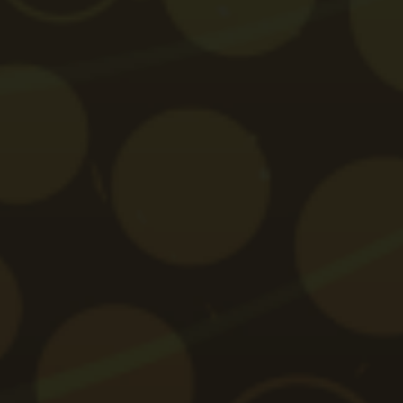
Per total,
este să st
Înt