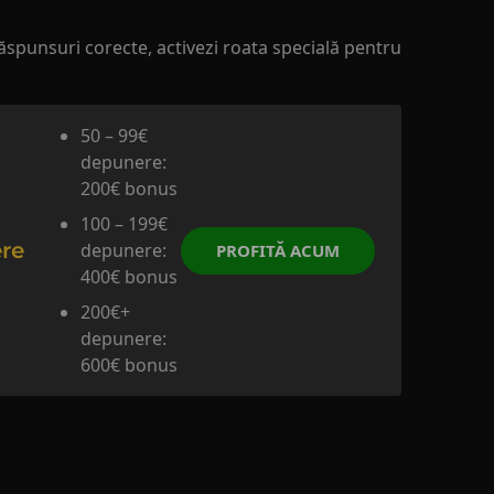
ăspunsuri corecte, activezi roata specială pentru
50 – 99€
depunere:
200€ bonus
100 – 199€
re
depunere:
PROFITĂ ACUM
400€ bonus
200€+
depunere:
600€ bonus