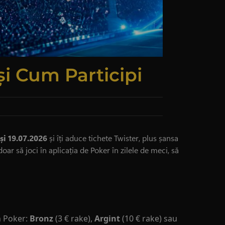
 și Cum Participi
și 19.07.2026
și îți aduce tichete Twister, plus șansa
 doar să joci în aplicația de Poker în zilele de meci, să
n Poker:
Bronz
(3 € rake),
Argint
(10 € rake) sau