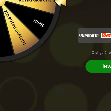
Avan
ROTIRI GRATUITE
250 ROTIRI GRATUITE
ECIALA
Avan
NIMIC
Există 3
Aur €30
Recompe
exemplu
O
singură
ro
La 30 de
cu 1 bo
ÎNV
Poți pri
răspuns
Conc