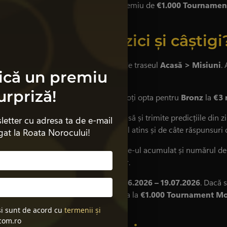
 la roată, unde poți câștiga marele premiu de
€1.000 Tourname
Te Înscrii la Prezici și câștigi
aplicația de Poker Fortuna și deschide traseul
Acasă > Misiuni
.
ică un premiu
ampania „prezici și câștigi Fortuna”.
urpriză!
isiunea activă din ziua respectivă. Poți opta pentru
Bronz
la
€3 
lează
rake-ul cerut de misiunea aleasă și trimite predicțiile din 
sletter cu adresa ta de e-mail
r Fortuna
, bonusul depinde de pragul atins și de câte răspunsuri 
tigat la Roata Norocului!
ște
progresul după două criterii: rake-ul acumulat și numărul de 
Twister din grila Bronz, Argint sau Aur.
uă
să participi pe toată perioada
11.06.2026 – 19.07.2026
. Dacă 
la roată, cu un bonus garantat și șansa la
€1.000 Tournament M
și sunt de acord cu
termenii și
com.ro