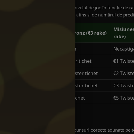
ia de Poker (tabul „Misiuni”), îți alegi nivelul de joc în funcție de 
lor finale depinde direct de pragul atins și de numărul de predicț
Misiunea
uri corecte
Misiunea Bronz (€3 rake)
rake)
Necâștigător
Necâștig
€0.25 Twister tichet
€1 Twiste
2x €0.25 Twister tichet
€2 Twiste
3x €0.25 Twister tichet
€3 Twiste
€1 Twister tichet
€5 Twiste
uplimentar:
La minimum 30 de răspunsuri corecte adunate pe toa