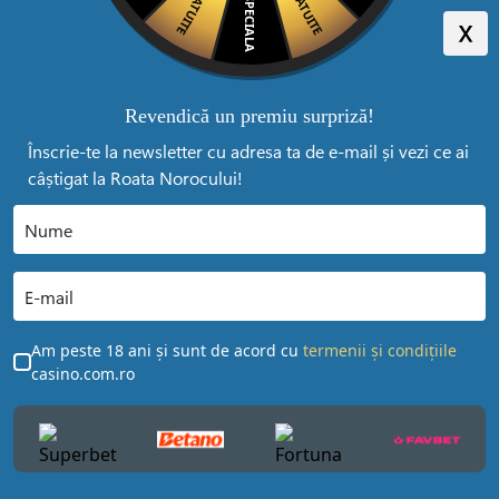
Skip
to
content
S + 300 Rotiri Gratuite
Revendică un premiu surpriză!
Înscrie-te la newsletter cu adresa ta de e-mail și vezi ce ai
câștigat la Roata Norocului!
Maxișor Maxbet 2026 – Bani
Cash și Rotiri Gratuite
Autor:
Eduard Delcea
Data ultimei actualizări: 10 Mar 2026
Am peste 18 ani și sunt de acord cu
termenii și condițiile
casino.com.ro
Cum participi
Premii
Termeni și condiții
Verdict
Cea mai noua promoție de început de primăvară este
Maxișor Maxbet Casino. Fiecare zi din luna martie îți poate