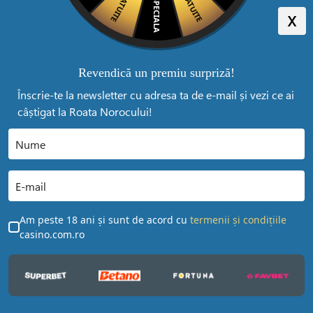
Skip
to
content
IS + 300 Rotiri Gratuite
Revendică un premiu surpriză!
Înscrie-te la newsletter cu adresa ta de e-mail și vezi ce ai
câștigat la Roata Norocului!
Happy Hour la Favbet:
Premii, Condiții și Cum
Am peste 18 ani și sunt de acord cu
termenii și condițiile
Participi
casino.com.ro
Autor:
Cristian Puiu
Data ultimei actualizări: 1 Jul 2026