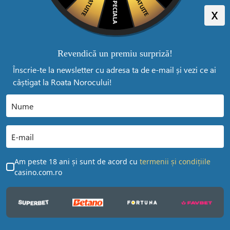
Skip
to
content
IS + 300 Rotiri Gratuite
Revendică un premiu surpriză!
Înscrie-te la newsletter cu adresa ta de e-mail și vezi ce ai
câștigat la Roata Norocului!
Bonus Cards în FavZone la
Favbet: Premii, Condiții și
Am peste 18 ani și sunt de acord cu
termenii și condițiile
Cum Participi
casino.com.ro
Autor:
Cristian Puiu
Data ultimei actualizări: 30 Jun 2026