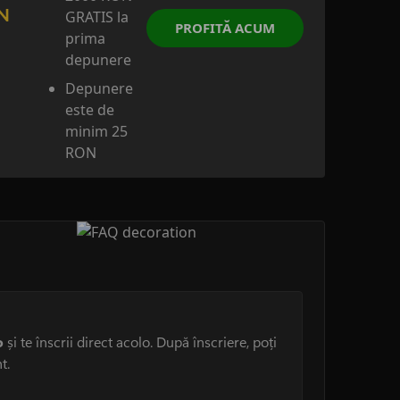
N
GRATIS la
PROFITĂ ACUM
prima
depunere
Depunere
este de
minim 25
RON
o
și te înscrii direct acolo. După înscriere, poți
t.