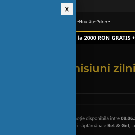
ri
Recenzii
Sloturi Gratis
Producători
Noutăți
Poker
100% Bonus Până la 2000 RON GRATIS + 300 R
lad Cazino: misiuni zilni
ug 2026
tchday la Vlad Cazino
este o promoție disponibilă între
08.06.
combină misiuni zilnice cu provocări săptămânale
Bet & Get
, 
 de categoria jucată.