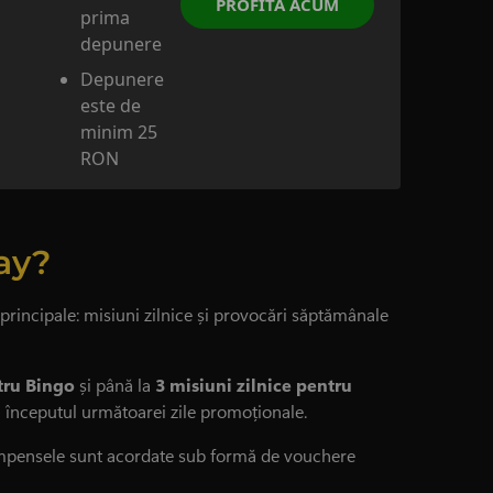
PROFITĂ ACUM
prima
depunere
Depunere
este de
minim 25
RON
ay?
rincipale: misiuni zilnice și provocări săptămânale
tru Bingo
și până la
3 misiuni zilnice pentru
la începutul următoarei zile promoționale.
ompensele sunt acordate sub formă de vouchere