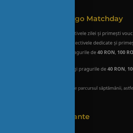
ni și recompense Bingo Matchday
i zilnice Bingo:
completezi obiectivele zilei și primești vou
i zilnice minijocuri:
finalizezi obiectivele dedicate și primeș
Bet & Get săptămânal:
atingi pragurile de
40 RON
,
100 R
ame Bet & Get săptămânal:
atingi pragurile de
40 RON
,
1
ense în bani reali
le
Bet & Get
au progres cumulativ pe parcursul săptămânii, astf
 praguri.
ni și condiții importante
rele Bingo au rulaj
1x