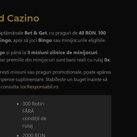
d Cazino
săptămânale
Bet & Get
, cu praguri de
40 RON
,
100
Bingo
, apoi să joci
Bingo
sau minijocurile eligibile.
ngo
și până la
3 misiuni zilnice de minijocuri
.
 iar premiile din minijocuri sunt bani reali cu rulaj
0x
.
ărești misiuni sau praguri promoționale, poate apărea
ompense suplimentare. Stabilește un buget înainte să
i consulta
JocResponsabil.ro
.
300 Rotiri
FĂRĂ
condiții de
rulaj
2000 RON