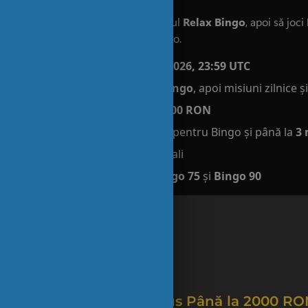
rticipa, trebuie să te înscrii în clientul
Relax Bingo
, apoi să joci
pot fi urmărite direct în clientul Bingo.
ă:
08.06.2026, 00:01 UTC – 05.07.2026, 23:59 UTC
ism:
înscriere în clientul
Relax Bingo
, apoi misiuni zilnice
i Bet & Get:
40 RON
,
100 RON
,
400 RON
icitate:
până la
3 misiuni zilnice
pentru Bingo și până la
3 
pense:
vouchere Bingo și bani reali
 eligibile pentru vouchere:
Bingo 75
și
Bingo 90
100% Bonus Până la 2000 RO