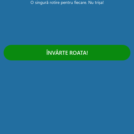
O
singură
rotire pentru fiecare. Nu
trișa
!
usuri cu Pay.com
Taxe și limite
Comparații
Concluzie
Cum funcționează Pay.com la
ÎNVÂRTE ROATA!
cazinouri online
Ce trebuie să știi încă de la început este că metoda de plată
Pay.com acționează exact la fel ca plata printr-un card
bancar sau portofel electronic. Atunci când alegi această
metodă, ai acces instant la:
Card de credit
: poți adăuga carduri bancare precum
VISA sau Mastercard
Plăți cu portofele mobile
: oferă suport complet
pentru Apple Pay și Google Pay, permițând depuneri