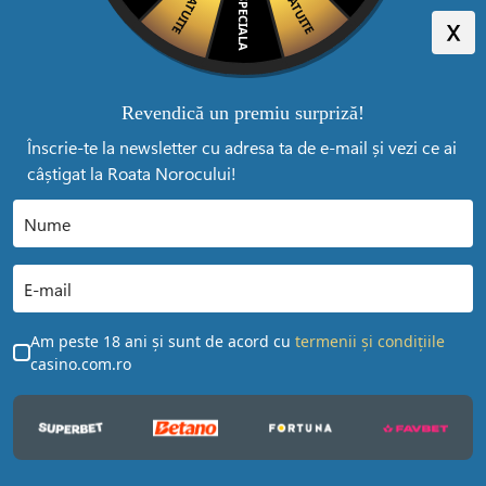
Skip
to
content
GRATIS + 300 Rotiri Gratuite
Revendică un premiu surpriză!
Înscrie-te la newsletter cu adresa ta de e-mail și vezi ce ai
Cazinouri online care acceptă
câștigat la Roata Norocului!
Pay.com
Ai aflat de cazinouri cu Pay.com și nu știi exact ce este
această metodă de plată? Ei bine, ai ajuns exact unde trebuie.
Pentru că în cele ce urmează îți spun exact ce înseamnă
Pay.com, la ce cazinouri care acceptă Pay.com poți depune și
Am peste 18 ani și sunt de acord cu
termenii și condițiile
retrage bani prin această metodă și multe altele.
casino.com.ro
Mai jos vei găsi o listă actualizată cu cele mai bune cazinouri
online cu Pay.com. Toate cazinourile sunt licențiate
ONJN
,
garantând un mediu de joc sigur și plăți verificate.