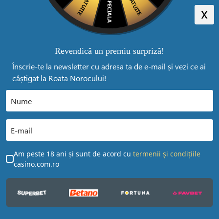
Skip
to
content
+ 300 Rotiri Gratuite
1
Revendică un premiu surpriză!
Freebet fără depunere
Freebet Winner
Înscrie-te la newsletter cu adresa ta de e-mail și vezi ce ai
câștigat la Roata Norocului!
Winner Free Bet 500 RON +
200 Rotiri Gratuite – Cum Le
Activezi
Am peste 18 ani și sunt de acord cu
termenii și condițiile
Autor:
Cristina
Data ultimei actualizări: 24 Jun
casino.com.ro
Diaconu
2026
inner Free Bet
Extra Winner
Metode de plată
Concluzi