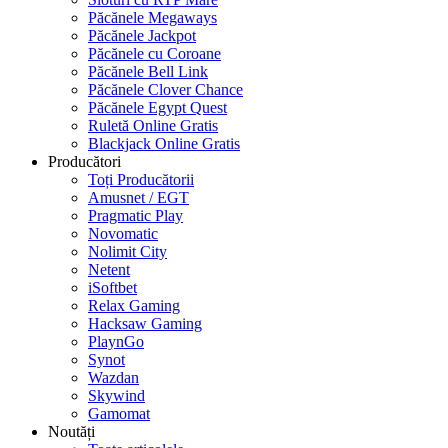
Păcănele Megaways
Păcănele Jackpot
Păcănele cu Coroane
Păcănele Bell Link
Păcănele Clover Chance
Păcănele Egypt Quest
Ruletă Online Gratis
Blackjack Online Gratis
Producători
Toți Producătorii
Amusnet / EGT
Pragmatic Play
Novomatic
Nolimit City
Netent
iSoftbet
Relax Gaming
Hacksaw Gaming
PlaynGo
Synot
Wazdan
Skywind
Gamomat
Noutăți