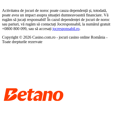
Activitatea de jocuri de noroc poate cauza dependență și, totodată,
poate avea un impact asupra situației dumneavoastră financiare. Vă
rugăm să jucați responsabil! În cazul dependenței de jocuri de noroc
sau pariuri, vă rugăm să contactați Jocresponsabil, la numărul gratuit
+0800 800 099, sau să accesați
jocresponsabil.ro
.
Copyright © 2026 Casino.com.ro - jocuri casino online România -
Toate drepturile rezervate