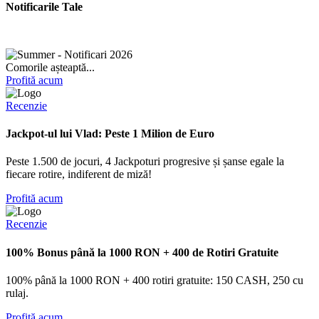
Notificarile Tale
Comorile așteaptă...
Profită acum
Recenzie
Jackpot-ul lui Vlad: Peste 1 Milion de Euro
Peste 1.500 de jocuri, 4 Jackpoturi progresive și șanse egale la
fiecare rotire, indiferent de miză!
Profită acum
Recenzie
100% Bonus până la 1000 RON + 400 de Rotiri Gratuite
100% până la 1000 RON + 400 rotiri gratuite: 150 CASH, 250 cu
rulaj.
Profită acum