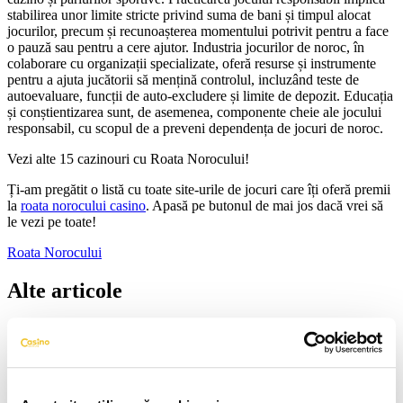
stabilirea unor limite stricte privind suma de bani și timpul alocat
jocurilor, precum și recunoașterea momentului potrivit pentru a face
o pauză sau pentru a cere ajutor. Industria jocurilor de noroc, în
colaborare cu organizații specializate, oferă resurse și instrumente
pentru a ajuta jucătorii să mențină controlul, incluzând teste de
autoevaluare, funcții de auto-excludere și limite de depozit. Educația
și conștientizarea sunt, de asemenea, componente cheie ale jocului
responsabil, cu scopul de a preveni dependența de jocuri de noroc.
Vezi alte 15 cazinouri cu Roata Norocului!
Ți-am pregătit o listă cu toate site-urile de jocuri care îți oferă premii
la
roata norocului casino
. Apasă pe butonul de mai jos dacă vrei să
le vezi pe toate!
Roata Norocului
Alte articole
Oferte speciale
August 4, 2026
Superbet Grand Prix: Experiențe VIP la