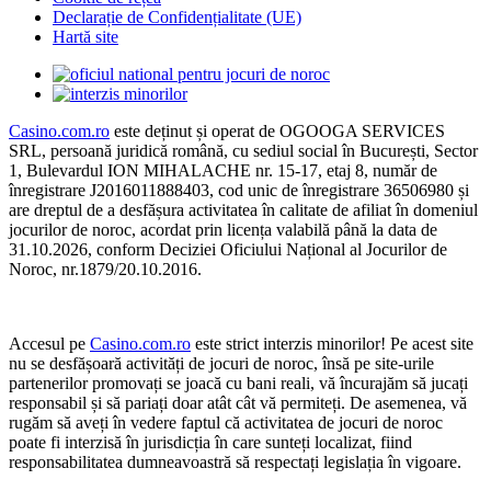
Declarație de Confidențialitate (UE)
Hartă site
Casino.com.ro
este deținut și operat de OGOOGA SERVICES
SRL, persoană juridică română, cu sediul social în București, Sector
1, Bulevardul ION MIHALACHE nr. 15-17, etaj 8, număr de
înregistrare J2016011888403, cod unic de înregistrare 36506980 și
are dreptul de a desfășura activitatea în calitate de afiliat în domeniul
jocurilor de noroc, acordat prin licența valabilă până la data de
31.10.2026, conform Deciziei Oficiului Național al Jocurilor de
Noroc, nr.1879/20.10.2016.
Accesul pe
Casino.com.ro
este strict interzis minorilor! Pe acest site
nu se desfășoară activități de jocuri de noroc, însă pe site-urile
partenerilor promovați se joacă cu bani reali, vă încurajăm să jucați
responsabil și să pariați doar atât cât vă permiteți. De asemenea, vă
rugăm să aveți în vedere faptul că activitatea de jocuri de noroc
poate fi interzisă în jurisdicția în care sunteți localizat, fiind
responsabilitatea dumneavoastră să respectați legislația în vigoare.