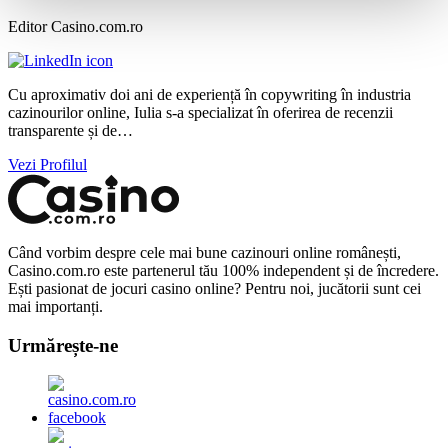
Editor Casino.com.ro
Cu aproximativ doi ani de experiență în copywriting în industria
cazinourilor online, Iulia s-a specializat în oferirea de recenzii
transparente și de…
Vezi Profilul
Când vorbim despre cele mai bune cazinouri online românești,
Casino.com.ro este partenerul tău 100% independent și de încredere.
Ești pasionat de jocuri casino online? Pentru noi, jucătorii sunt cei
mai importanți.
Urmărește-ne