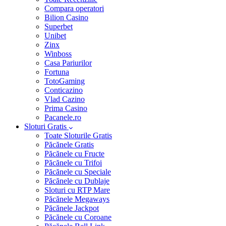
Compara operatori
Bilion Casino
Superbet
Unibet
Zinx
Winboss
Casa Pariurilor
Fortuna
TotoGaming
Conticazino
Vlad Cazino
Prima Casino
Pacanele.ro
Sloturi Gratis
Toate Sloturile Gratis
Păcănele Gratis
Păcănele cu Fructe
Păcănele cu Trifoi
Păcănele cu Speciale
Păcănele cu Dublaje
Sloturi cu RTP Mare
Păcănele Megaways
Păcănele Jackpot
Păcănele cu Coroane