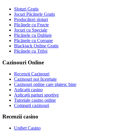
Sloturi Gratis
Jocuri Păcănele Gratis
Producători sloturi
Păcănele cu Fructe
Jocuri cu Speciale
Păcănele cu Dublaje
Păcănele cu Coroane
Blackjack Online Gratis
Păcănele cu Trifoi
Cazinouri Online
Recenzii Cazinouri
Cazinouri noi licențiate
Cazinouri online care platesc bine
Aplicații casino
Aplicații pariuri sportive
Tutoriale casino online
Compară cazinouri
Recenzii casino
Unibet Casino