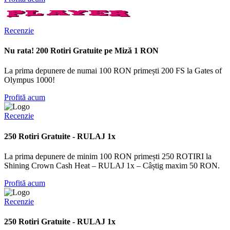
Recenzie
Nu rata! 200 Rotiri Gratuite pe Miză 1 RON
La prima depunere de numai 100 RON primești 200 FS la Gates of
Olympus 1000!
Profită acum
Recenzie
250 Rotiri Gratuite - RULAJ 1x
La prima depunere de minim 100 RON primești 250 ROTIRI la
Shining Crown Cash Heat – RULAJ 1x – Câștig maxim 50 RON.
Profită acum
Recenzie
250 Rotiri Gratuite - RULAJ 1x