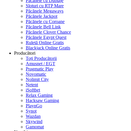
Păcănele cu Dublaje
Sloturi cu RTP Mare
Păcănele Megaways
Păcănele Jackpot
Păcănele cu Coroane
Păcănele Bell Link
Păcănele Clover Chance
Păcănele Egypt Quest
Ruletă Online Gratis
Blackjack Online Gratis
Producători
Toți Producătorii
Amusnet / EGT
Pragmatic Play
Novomatic
Nolimit City
Netent
iSoftbet
Relax Gaming
Hacksaw Gaming
PlaynGo
Synot
Wazdan
Skywind
Gamomat