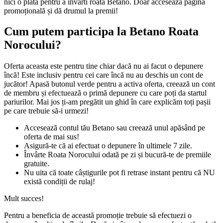
nici o plată pentru a învârti roata Betano. Doar accesează pagina
promoțională și dă drumul la premii!
Cum putem participa la Betano Roata
Norocului?
Oferta aceasta este pentru tine chiar dacă nu ai facut o depunere
încă! Este inclusiv pentru cei care încă nu au deschis un cont de
jucător! Apasă butonul verde pentru a activa oferta, creează un cont
de membru și efectuează o primă depunere cu care poți da startul
pariurilor. Mai jos ți-am pregătit un ghid în care explicăm toți pașii
pe care trebuie să-i urmezi!
Accesează contul tău Betano sau creează unul apăsând pe
oferta de mai sus!
Asigură-te că ai efectuat o depunere în ultimele 7 zile.
Învârte Roata Norocului odată pe zi și bucură-te de premiile
gratuite.
Nu uita că toate câștigurile pot fi retrase instant pentru că NU
există condiții de rulaj!
Mult succes!
Pentru a beneficia de această promoție trebuie să efectuezi o