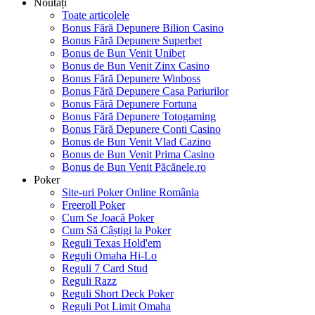
Noutăți
Toate articolele
Bonus Fără Depunere Bilion Casino
Bonus Fără Depunere Superbet
Bonus de Bun Venit Unibet
Bonus de Bun Venit Zinx Casino
Bonus Fără Depunere Winboss
Bonus Fără Depunere Casa Pariurilor
Bonus Fără Depunere Fortuna
Bonus Fără Depunere Totogaming
Bonus Fără Depunere Conti Casino
Bonus de Bun Venit Vlad Cazino
Bonus de Bun Venit Prima Casino
Bonus de Bun Venit Păcănele.ro
Poker
Site-uri Poker Online România
Freeroll Poker
Cum Se Joacă Poker
Cum Să Câștigi la Poker
Reguli Texas Hold'em
Reguli Omaha Hi-Lo
Reguli 7 Card Stud
Reguli Razz
Reguli Short Deck Poker
Reguli Pot Limit Omaha