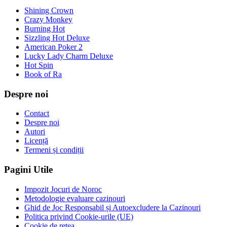
Shining Crown
Crazy Monkey
Burning Hot
Sizzling Hot Deluxe
American Poker 2
Lucky Lady Charm Deluxe
Hot Spin
Book of Ra
Despre noi
Contact
Despre noi
Autori
Licență
Termeni și condiții
Pagini Utile
Impozit Jocuri de Noroc
Metodologie evaluare cazinouri
Ghid de Joc Responsabil și Autoexcludere la Cazinouri
Politica privind Cookie-urile (UE)
Cookie de rețea