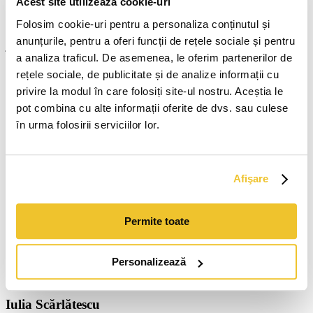
F1, premii cash și mașină de lux
Acest site utilizează cookie-uri
Folosim cookie-uri pentru a personaliza conținutul și
Ia startul în Superbet Grand Prix, cea mai nouă competiție pentru
anunțurile, pentru a oferi funcții de rețele sociale și pentru
jucători! În perioa…
a analiza traficul. De asemenea, le oferim partenerilor de
Citește mai mult...
rețele sociale, de publicitate și de analize informații cu
privire la modul în care folosiți site-ul nostru. Aceștia le
Ghid
pot combina cu alte informații oferite de dvs. sau culese
August 4, 2026
în urma folosirii serviciilor lor.
Winmasters Bonus Fără Depunere – 300
Rotiri Gratis🥇
Afişare
Profită și tu de Winmasters bonus fără depunere la verificare.
Primești 300 rotiri gr…
Permite toate
Citește mai mult...
Personalizează
Iulia Scărlătescu