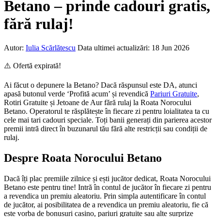
Betano – prinde cadouri gratis,
fără rulaj!
Autor:
Iulia Scărlătescu
Data ultimei actualizări: 18 Jun 2026
⚠️ Ofertă expirată!
Ai făcut o depunere la Betano? Dacă răspunsul este DA, atunci
apasă butonul verde ‘Profită acum’ și revendică
Pariuri Gratuite
,
Rotiri Gratuite și Jetoane de Aur fără rulaj la Roata Norocului
Betano. Operatorul te răsplătește în fiecare zi pentru loialitatea ta cu
cele mai tari cadouri speciale. Toți banii generați din parierea acestor
premii intră direct în buzunarul tău fără alte restricții sau condiții de
rulaj.
Despre Roata Norocului Betano
Dacă îți plac premiile zilnice și ești jucător dedicat, Roata Norocului
Betano este pentru tine! Intră în contul de jucător în fiecare zi pentru
a revendica un premiu aleatoriu. Prin simpla autentificare în contul
de jucător, ai posibilitatea de a revendica un premiu aleatoriu, fie că
este vorba de bonusuri casino, pariuri gratuite sau alte surprize